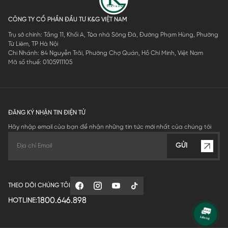
CÔNG TY CỔ PHẦN ĐẦU TƯ K&G VIỆT NAM
Trụ sở chính: Tầng 11, Khối A, Tòa nhà Sông Đà, Đường Phạm Hùng, Phường
Từ Liêm, TP Hà Nội
Chi Nhánh: 84 Nguyễn Trãi, Phường Chợ Quán, Hồ Chí Minh, Việt Nam
Mã số thuế: 0105911105
ĐĂNG KÝ NHẬN TIN ĐIỆN TỬ
Hãy nhập email của bạn để nhận những tin tức mới nhất của chúng tôi
GỬI
THEO DÕI CHÚNG TÔI
1800.646.898
HOTLINE: