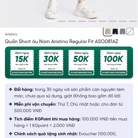
BE 44 KẺ
Aristino
Quần Short âu Nam Aristino Regular Fit ASO081AZ
Đổi hàng:
trong 30 ngày với sản phẩm còn nguyên tem
mác, chưa qua sử dụng, giặt (Không bao gồm đồ lót)
Miễn phí vận chuyển:
Thứ 7, Chủ nhật hoặc cho đơn từ
500.000 VNĐ
Tích điểm KGPoint khi mua hàng:
100.000 VNĐ tiền mua
hàng = 1 KGpoint = 2.000 VNĐ
Chính sách quà tặng sinh nhật:
Evoucher (100.000,