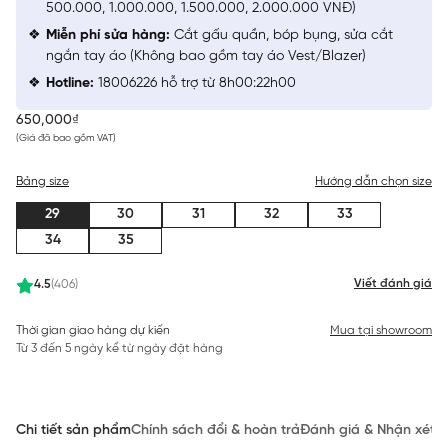
500.000, 1.000.000, 1.500.000, 2.000.000 VNĐ)
Miễn phí sửa hàng:
Cắt gấu quần, bóp bụng, sửa cắt
ngắn tay áo (Không bao gồm tay áo Vest/Blazer)
Hotline:
18006226 hỗ trợ từ 8h00:22h00
650,000₫
(Giá đã bao gồm VAT)
Bảng size
Hướng dẫn chọn size
29
30
31
32
33
34
35
Viết đánh giá
4.5
(406)
Thời gian giao hàng dự kiến
Mua tại showroom
Từ 3 đến 5 ngày kể từ ngày đặt hàng
Chi tiết sản phẩm
Chính sách đổi & hoàn trả
Đánh giá & Nhận xét