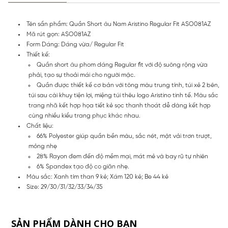
Tên sẩn phẩm: Quần Short âu Nam Aristino Regular Fit ASO081AZ
Mã rút gọn: ASO081AZ
Form Dáng: Dáng vừa/ Regular Fit
Thiết kế:
Quần short âu phom dáng Regular fit với độ suông rộng vừa
phải, tạo sự thoải mái cho người mặc.
Quần được thiết kế cơ bản với tông màu trung tính, túi xẻ 2 bên,
túi sau cài khuy tiện lợi, miệng túi thêu logo Aristino tinh tế. Màu sắc
trang nhã kết hợp họa tiết kẻ sọc thanh thoát dễ dàng kết hợp
cùng nhiều kiểu trang phục khác nhau.
Chất liệu:
66% Polyester giúp quần bền màu, sắc nét, mặt vải trơn trượt,
mỏng nhẹ
28% Rayon đem đến độ mềm mại, mát mẻ và bay rũ tự nhiên
6% Spandex tạo độ co giãn nhẹ.
Màu sắc: Xanh tím than 9 kẻ; Xám 120 kẻ; Be 44 kẻ
Size: 29/30/31/32/33/34/35
SẢN PHẨM DÀNH CHO BẠN