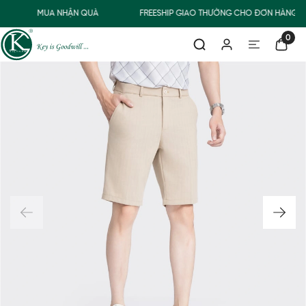
MUA NHẬN QUÀ
FREESHIP GIAO THƯỜNG CHO ĐƠN HÀNG TỪ
0