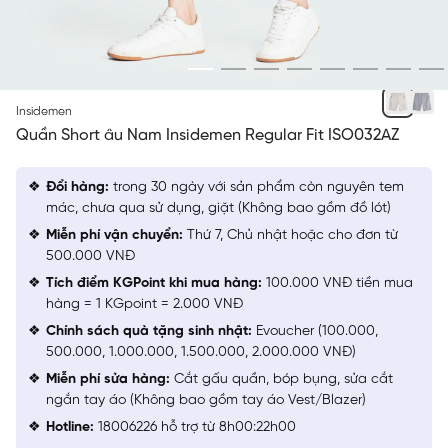
BE
Insidemen
Quần Short âu Nam Insidemen Regular Fit ISO032AZ
Đổi hàng:
trong 30 ngày với sản phẩm còn nguyên tem
mác, chưa qua sử dụng, giặt (Không bao gồm đồ lót)
Miễn phí vận chuyển:
Thứ 7, Chủ nhật hoặc cho đơn từ
500.000 VNĐ
Tích điểm KGPoint khi mua hàng:
100.000 VNĐ tiền mua
hàng = 1 KGpoint = 2.000 VNĐ
Chính sách quà tặng sinh nhật:
Evoucher (100.000,
500.000, 1.000.000, 1.500.000, 2.000.000 VNĐ)
Miễn phí sửa hàng:
Cắt gấu quần, bóp bụng, sửa cắt
ngắn tay áo (Không bao gồm tay áo Vest/Blazer)
Hotline:
18006226 hỗ trợ từ 8h00:22h00