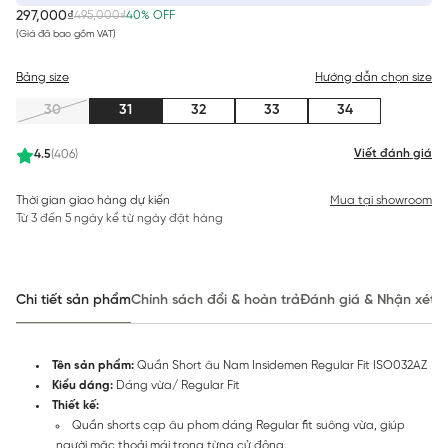
297,000₫
495,000₫
40% OFF
(Giá đã bao gồm VAT)
Bảng size
Hướng dẫn chọn size
30
31
32
33
34
Viết đánh giá
4.5
(406)
Thời gian giao hàng dự kiến
Mua tại showroom
Từ 3 đến 5 ngày kể từ ngày đặt hàng
Chi tiết sản phẩm
Chính sách đổi & hoàn trả
Đánh giá & Nhận xét
Tên sản phẩm:
Quần Short âu Nam Insidemen Regular Fit ISO032AZ
Kiểu dáng:
Dáng vừa/ Regular Fit
Thiết kế:
Quần shorts cạp âu phom dáng Regular fit suông vừa, giúp
người mặc thoải mái trong từng cử động.