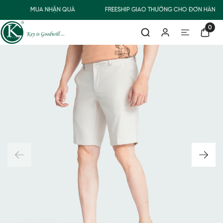
MUA NHẬN QUÀ
FREESHIP GIAO THƯỜNG CHO ĐƠN HÀNG T
0