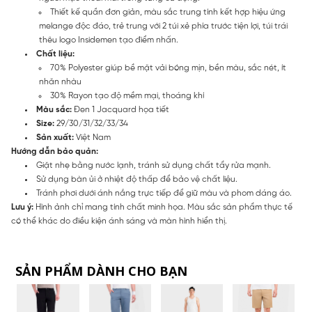
Thiết kế quần đơn giản, màu sắc trung tính kết hợp hiệu ứng
melange độc đáo, trẻ trung với 2 túi xẻ phía trước tiện lợi, túi trái
thêu logo Insidemen tạo điểm nhấn.
Chất liệu:
70% Polyester giúp bề mặt vải bóng mịn, bền màu, sắc nét, ít
nhăn nhàu
30% Rayon tạo độ mềm mại, thoáng khí
Màu sắc:
Đen 1 Jacquard họa tiết
Size:
29/30/31/32/33/34
Sản xuất:
Việt Nam
Hướng dẫn bảo quản:
Giặt nhẹ bằng nước lạnh, tránh sử dụng chất tẩy rửa mạnh.
Sử dụng bàn ủi ở nhiệt độ thấp để bảo vệ chất liệu.
Tránh phơi dưới ánh nắng trực tiếp để giữ màu và phom dáng áo.
Lưu ý:
Hình ảnh chỉ mang tính chất minh họa. Màu sắc sản phẩm thực tế
có thể khác do điều kiện ánh sáng và màn hình hiển thị.
SẢN PHẨM DÀNH CHO BẠN