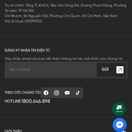
Trụ sở chính: Tầng 11, Khối A, Tòa nhà Sông Đà, Đường Phạm Hùng, Phường
Từ Liêm, TP Hà Nội
Chi Nhánh: 84 Nguyễn Trãi, Phường Chợ Quán, Hồ Chí Minh, Việt Nam
Mã số thuế: 0105911105
ĐĂNG KÝ NHẬN TIN ĐIỆN TỬ
Hãy nhập email của bạn để nhận những tin tức mới nhất của chúng tôi
GỬI
THEO DÕI CHÚNG TÔI
1800.646.898
HOTLINE:
GIỚI THIỆU