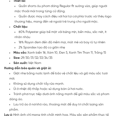
Thiết kế:
Quần shorts âu phom dáng Regular fit suông vừa, giúp người
mặc thoải mái trong từng cử động.
Quần được may cách điệu với hai túi cơi phía trước và thêu logo
thương hiệu, mang đến vẻ ngoài trẻ trung cho người mặc.
Chất liệu:
80% Polyester giúp bề mặt vải bóng mịn, bền màu, sắc nét, ít
nhăn nhàu
18% Rayon đem đến độ mềm mại, mát mẻ và bay rũ tự nhiên
2% Spandex tạo độ co giãn nhẹ
Màu sắc:
Xanh biển 18, Xám 10, Đen 5, Xanh Tím Than 11, Trắng 15
Size:
29/30/31/32/33/34/35
Sản xuất:
Việt Nam
Hướng dẫn bảo quản và giặt ủi:
Giặt nhẹ bằng nước lạnh để bảo vệ chất liệu và giữ màu sắc tươi
mới.
Không sử dụng chất tẩy rửa mạnh.
Ủi ở nhiệt độ thấp hoặc sử dụng bàn ủi hơi nước.
Tránh phơi trực tiếp dưới ánh nắng mạnh để giữ màu sắc và phom
dáng áo.
Lưu trữ áo ở nơi khô ráo, thoáng mát để duy trì chất lượng sản
phẩm.
Lưu ý:
Hình ảnh chỉ mang tính chất minh họa. Màu sắc sản phẩm thực tế