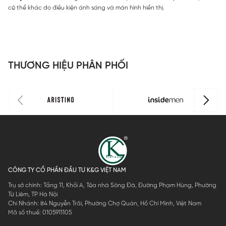
có thể khác do điều kiện ánh sáng và màn hình hiển thị.
THƯƠNG HIỆU PHÂN PHỐI
CÔNG TY CỔ PHẦN ĐẦU TƯ K&G VIỆT NAM
Trụ sở chính: Tầng 11, Khối A, Tòa nhà Sông Đà, Đường Phạm Hùng, Phường
Từ Liêm, TP Hà Nội
Chi Nhánh: 84 Nguyễn Trãi, Phường Chợ Quán, Hồ Chí Minh, Việt Nam
Mã số thuế: 0105911105