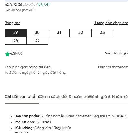
454,750₫
535,000₫
15% OFF
(Giá đã bao gồm VAT)
Bảng size
Hướng dẫn chọn size
29
30
31
32
33
34
35
Viết đánh giá
4.5
(406)
Thời gian giao hàng dự kiến
Mua tại showroom
Từ 3 đến 5 ngày kể từ ngày đặt hàng
Chi tiết sản phẩm
Chính sách đổi & hoàn trả
Đánh giá & Nhận xét
Tên sản phẩm:
Quần Short Âu Nam Insidemen Regular Fit ISO119AS0
Mã rút gọn:
ISO119AS0
Kiểu dáng:
Dáng vừa/ Regular Fit