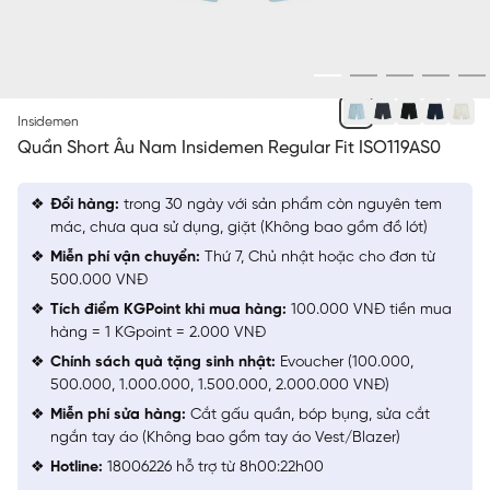
XANH BIỂN 18
Insidemen
Quần Short Âu Nam Insidemen Regular Fit ISO119AS0
Đổi hàng:
trong 30 ngày với sản phẩm còn nguyên tem
mác, chưa qua sử dụng, giặt (Không bao gồm đồ lót)
Miễn phí vận chuyển:
Thứ 7, Chủ nhật hoặc cho đơn từ
500.000 VNĐ
Tích điểm KGPoint khi mua hàng:
100.000 VNĐ tiền mua
hàng = 1 KGpoint = 2.000 VNĐ
Chính sách quà tặng sinh nhật:
Evoucher (100.000,
500.000, 1.000.000, 1.500.000, 2.000.000 VNĐ)
Miễn phí sửa hàng:
Cắt gấu quần, bóp bụng, sửa cắt
ngắn tay áo (Không bao gồm tay áo Vest/Blazer)
Hotline:
18006226 hỗ trợ từ 8h00:22h00