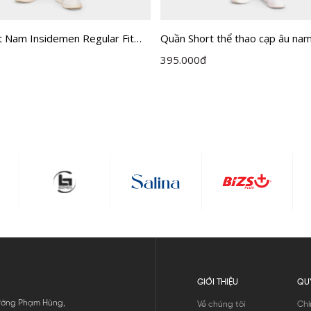
t Nam Insidemen Regular Fit
Quần Short thể thao cạp âu na
H0
Insidemen dáng Regular Fit I
395.000
đ
GIỚI THIỆU
QU
 Đường Phạm Hùng,
Về chúng tôi
Chí