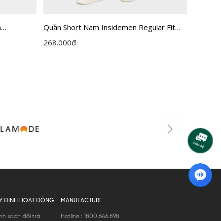
m
Quần Short Nam Insidemen Regular Fit
Quần sh
SO078FAH0
ISO500EDP01
ISOR1
268.000
đ
99.000
Y ĐỊNH HOẠT ĐỘNG
MANUFACTURE
nh sách đổi trả
Hotline : 1800.646.898