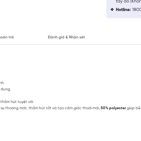
tay áo (Khô
Hotline:
1800
hoàn trả
Đánh giá & Nhận xét
nh.
 dụng.
hấm hút tuyệt vời.
n sự thoáng mát, thấm hút tốt và tạo cảm giác thoải mái,
50% polyester
giúp bề 