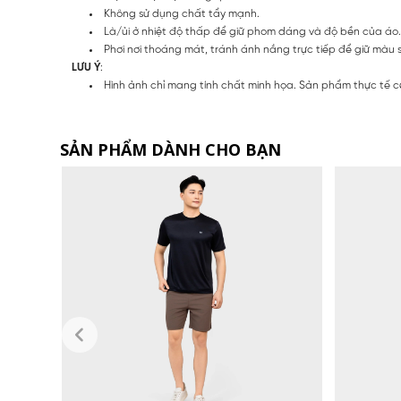
Không sử dụng chất tẩy mạnh.
Là/ủi ở nhiệt độ thấp để giữ phom dáng và độ bền của áo.
Phơi nơi thoáng mát, tránh ánh nắng trực tiếp để giữ màu s
LƯU Ý
:
Hình ảnh chỉ mang tính chất minh họa. Sản phẩm thực tế có
SẢN PHẨM DÀNH CHO BẠN