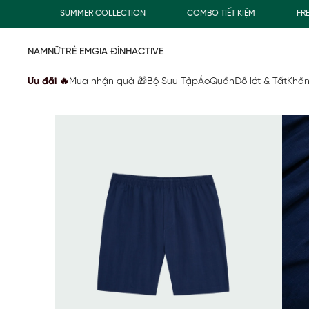
SUMMER COLLECTION
COMBO TIẾT KIỆM
FREESHI
NAM
NỮ
TRẺ EM
GIA ĐÌNH
ACTIVE
Ưu đãi 🔥
Mua nhận quà 🎁
Bộ Sưu Tập
Áo
Quần
Đồ lót & Tất
Khăn