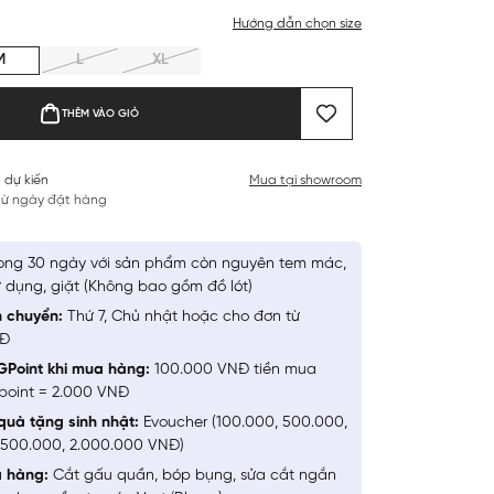
Hướng dẫn chọn size
M
L
XL
THÊM VÀO GIỎ
 dự kiến
Mua tại showroom
 từ ngày đặt hàng
ong 30 ngày với sản phẩm còn nguyên tem mác,
 dụng, giặt (Không bao gồm đồ lót)
n chuyển:
Thứ 7, Chủ nhật hoặc cho đơn từ
NĐ
GPoint khi mua hàng:
100.000 VNĐ tiền mua
point = 2.000 VNĐ
quà tặng sinh nhật:
Evoucher (100.000, 500.000,
1.500.000, 2.000.000 VNĐ)
a hàng:
Cắt gấu quần, bóp bụng, sửa cắt ngắn