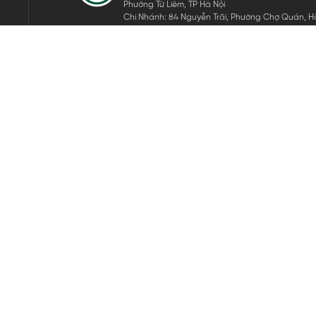
Phường Từ Liêm, TP Hà Nội
Chi Nhánh: 84 Nguyễn Trãi, Phường Chợ Quán, Hồ
Mã số thuế: 0105911105
ĐĂNG KÝ NHẬN TIN ĐIỆN TỬ
Hãy nhập email của bạn để nhận những tin tức mới nhất của 
THEO DÕI CHÚNG TÔI
Bản quyền © 2024 KGVIETNAM