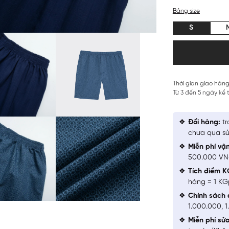
Bảng size
S
Thời gian giao hàng
Từ 3 đến 5 ngày kể
Đổi hàng:
tr
chưa qua sử
Miễn phí vậ
500.000 V
Tích điểm K
hàng = 1 KG
Chính sách 
1.000.000, 
Miễn phí sử