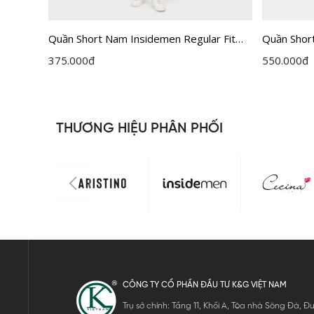
ar
Quần Short Nam Insidemen Regular Fit
Quần Shor
ISO202AH0
ISO160AA
375.000
đ
550.000
đ
THƯƠNG HIỆU PHÂN PHỐI
CÔNG TY CỔ PHẦN ĐẦU TƯ K&G VIỆT NAM
Trụ sở chính: Tầng 11, Khối A, Tòa nhà Sông Đà,