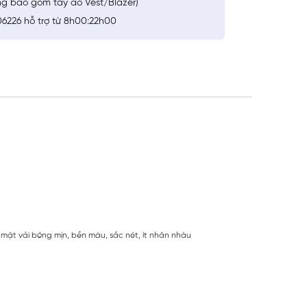
ng bao gồm tay áo Vest/Blazer)
6226 hỗ trợ từ 8h00:22h00
mặt vải bóng mịn, bền màu, sắc nét, ít nhăn nhàu