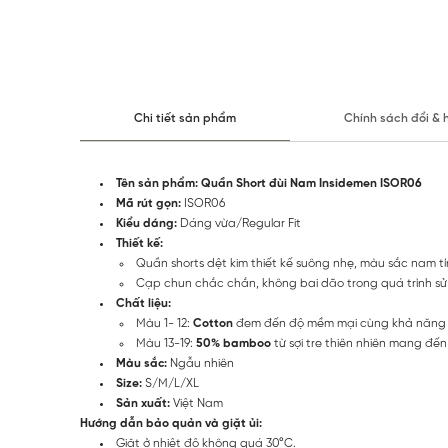
Chi tiết sản phẩm
Chính sách đổi & 
Tên sản phẩm: Quần Short đùi Nam Insidemen ISOR06
Mã rút gọn:
ISOR06
Kiểu dáng:
Dáng vừa/Regular Fit
Thiết kế:
Quần shorts dệt kim thiết kế suông nhẹ, màu sắc nam tí
Cạp chun chắc chắn, không bai dão trong quá trình sử
Chất liệu:
Màu 1- 12:
Cotton
đem đến độ mềm mại cùng khả năng t
Màu 13-19:
50% bamboo
từ sợi tre thiên nhiên mang đế
Màu sắc:
Ngẫu nhiên
Size:
S/M/L/XL
Sản xuất:
Việt Nam
Hướng dẫn bảo quản và giặt ủi:
Giặt ở nhiệt độ không quá 30°C.