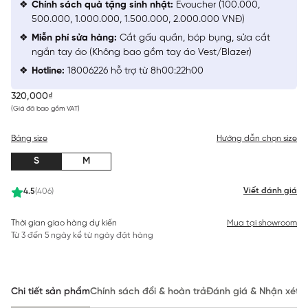
Chính sách quà tặng sinh nhật:
Evoucher (100.000,
500.000, 1.000.000, 1.500.000, 2.000.000 VNĐ)
Miễn phí sửa hàng:
Cắt gấu quần, bóp bụng, sửa cắt
ngắn tay áo (Không bao gồm tay áo Vest/Blazer)
Hotline:
18006226 hỗ trợ từ 8h00:22h00
320,000₫
(Giá đã bao gồm VAT)
Bảng size
Hướng dẫn chọn size
S
M
Viết đánh giá
4.5
(406)
Thời gian giao hàng dự kiến
Mua tại showroom
Từ 3 đến 5 ngày kể từ ngày đặt hàng
Chi tiết sản phẩm
Chính sách đổi & hoàn trả
Đánh giá & Nhận xét