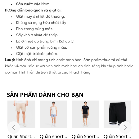
Sản xuất
: Việt Nam
Hướng dẫn bảo quản và giặt ủi:
Giặt máy ở nhiệt độ thường.
Không sử dụng hóa chất tẩy
Phơi trong bóng mát.
Sấy khô ở nhiệt độ thấp.
Là ở nhiệt độ trung bình 150 độ C.
Giặt với sản phẩm cùng màu.
Giặt mặt trái sản phẩm.
Lưu ý:
Hình ảnh chỉ mang tính chất minh họa. Sản phẩm thực tế có thể
khác về màu sắc so với hình ảnh minh họa do ánh sáng khi chụp ảnh hoặc
do màn hình hiển thị trên thiết bị của khách hàng.
SẢN PHẨM DÀNH CHO BẠN
Quần Short
Quần short
Quần Short
Quần Short
Q