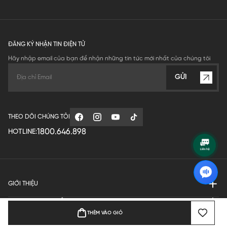
ĐĂNG KÝ NHẬN TIN ĐIỆN TỬ
Hãy nhập email của bạn để nhận những tin tức mới nhất của chúng tôi
GỬI
THEO DÕI CHÚNG TÔI
1800.646.898
HOTLINE:
GIỚI THIỆU
QUY ĐỊNH HOẠT ĐỘNG
THÊM VÀO GIỎ
MANUFACTURE