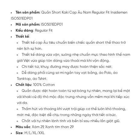
Tên sản phẩm
: Quần Short Kaki Cạp Âu Nam Regular Fit Insidemen
ISO501EDP01
Mã sản phẩm:
ISO501EDP01
Kiểu dáng
: Regular Fit
Thiết kế
:
Thiết kế cạp Âu tiêu chuẩn biến chiếc quần short thể thao trở
nên lịch sự hơn.
Thiết kế dáng vừa vặn, suông nhẹ chuẩn mực theo hình thể nam
giới Việt vừa giúp tôn dáng vừa thoải mái khi vận động.
Chi tiết túi, khuy, đường may được hoàn thiện sắc nét.
Dễ dàng phối cùng sơ mi ngắn tay vạt bằng, áo Polo, áo
Tanktop, áo Tshirt.
Chất liệu
: 100% Cotton
Quần được dệt hoàn toàn từ sợi bông tự nhiên, mang lại bề mặt
vải khaki có độ thô mộc đặc trưng nhưng vẫn mềm mại khi tiếp xúc
với da.
Thấm hút và thoáng khí vượt trội giúp cơ thể luôn khô thoáng,
mát mẻ, đặc biệt dễ chịu trong những ngày thời tiết oi bức.
Chất vải tự nhiên lành tính và bền bỉ sau nhiều lần giặt giũ.
Màu sắc
: Xám 29, Xanh tím than 29
Size
: M/L/XL/XXL