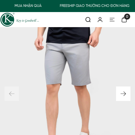
MUA NHẬN QUÀ
FREESHIP GIAO THƯỜNG CHO ĐƠN HÀNG TỪ
0