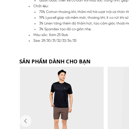
Quần được thiết kế cơ bản với màu sắc trung tính, giú
Chất liệu:
75% Cotton thoáng khí, thấm mồ hôi vượt trội và thân th
19% Lyocell giúp vải mềm mát, thoáng khí, ít co rút khi s
3% Linen tăng thêm độ thấm hút, tạo cảm giác thoải m
3% Spandex tạo độ co giãn nhẹ.
Màu sắc: Xám 25 Slub
Size: 29/30/31/32/33/34/35
SẢN PHẨM DÀNH CHO BẠN