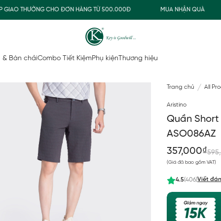
IAO THƯỜNG CHO ĐƠN HÀNG TỪ 500.000Đ
MUA NHẬN QUÀ
 & Bàn chải
Combo Tiết Kiệm
Phụ kiện
Thương hiệu
Trang chủ
All Pr
Aristino
Quần Short 
ASO086AZ
357,000₫
595
(Giá đã bao gồm VAT)
Viết đán
4.5
(406)