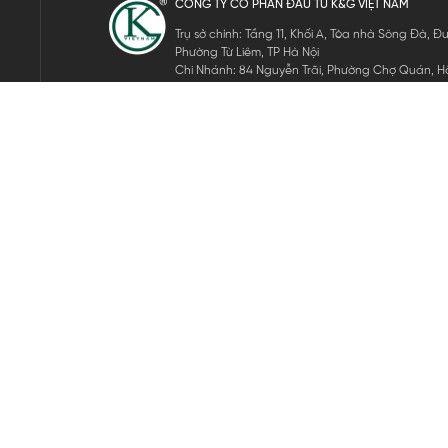
CÔNG TY CỔ PHẦN ĐẦU TƯ K&G VIỆT NAM
Trụ sở chính: Tầng 11, Khối A, Tòa nhà Sông Đà,
Phường Từ Liêm, TP Hà Nội
Chi Nhánh: 84 Nguyễn Trãi, Phường Chợ Quán, Hồ
Mã số thuế: 0105911105
ĐĂNG KÝ NHẬN TIN ĐIỆN TỬ
Hãy nhập email của bạn để nhận những tin tức mới nhất của 
THEO DÕI CHÚNG TÔI
Bản quyền © 2024 KGVIETNAM