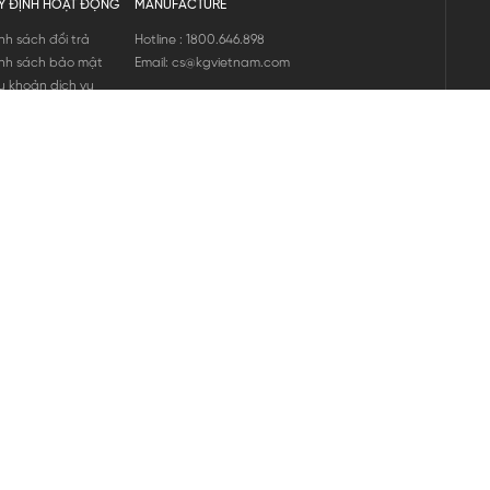
Y ĐỊNH HOẠT ĐỘNG
MANUFACTURE
nh sách đổi trả
Hotline : 1800.646.898
nh sách bảo mật
Email: cs@kgvietnam.com
u khoản dịch vụ
nh sách bảo hành
ng tin hàng hóa
ớng dẫn mua hàng
nh sách vận chuyển