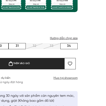
Hướng dẫn chọn size
0
31
32
33
34
THÊM VÀO GIỎ
 dự kiến
Mua tại showroom
 từ ngày đặt hàng
ong 30 ngày với sản phẩm còn nguyên tem mác,
 dụng, giặt (Không bao gồm đồ lót)