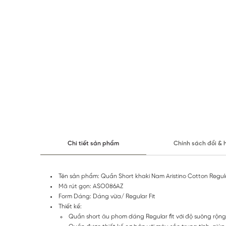
Chi tiết sản phẩm
Chính sách đổi & 
Tên sản phẩm: Quần Short khaki Nam Aristino Cotton Regu
Mã rút gọn: ASO086AZ
Form Dáng: Dáng vừa/ Regular Fit
Thiết kế:
Quần short âu phom dáng Regular fit với độ suông rộng