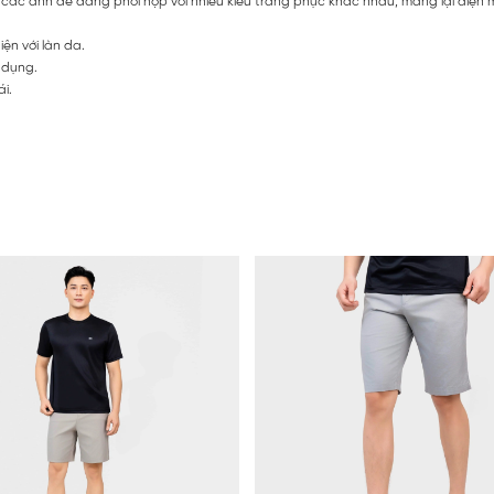
p các anh dễ dàng phối hợp với nhiều kiểu trang phục khác nhau, mang lại diện 
iện với làn da.
ử dụng.
ái.