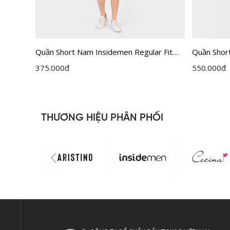
tton
Quần Short Nam Insidemen Regular Fit
Quần Shor
ISO202AH0
ISO163AA
375.000
đ
550.000
đ
THƯƠNG HIỆU PHÂN PHỐI