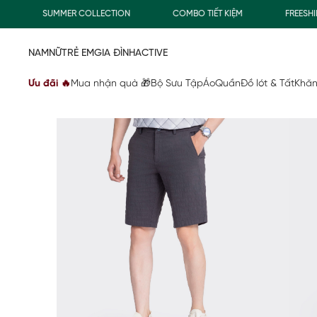
SUMMER COLLECTION
COMBO TIẾT KIỆM
FREESHIP G
NAM
NỮ
TRẺ EM
GIA ĐÌNH
ACTIVE
Ưu đãi 🔥
Mua nhận quà 🎁
Bộ Sưu Tập
Áo
Quần
Đồ lót & Tất
Khăn