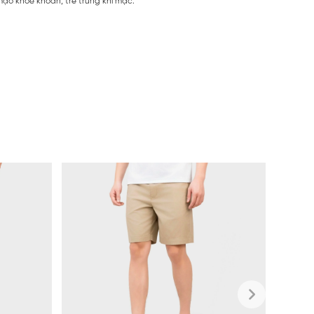
mạo khỏe khoắn, trẻ trung khi mặc.