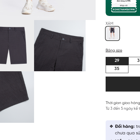
XÁM
Bảng size
29
3
35
Thời gian giao hàng
Từ 3 đến 5 ngày kể
Đổi hàng:
tr
chưa qua sử