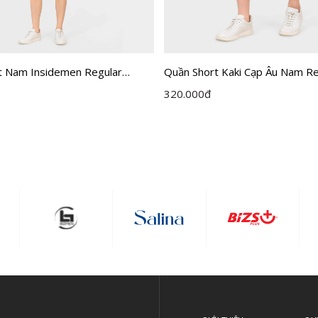
t Nam Insidemen Regular
Quần Short Kaki Cạp Âu Nam Reg
H0
Insidemen ISO501EDP01
320.000
đ