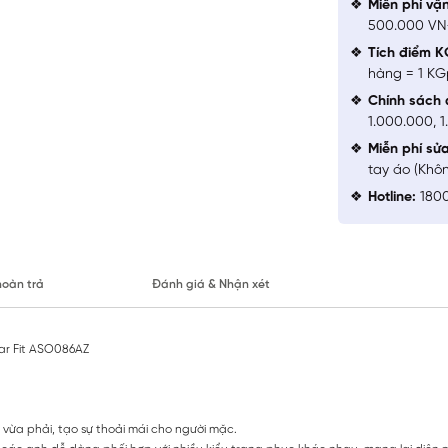
Miễn phí vậ
500.000 V
Tích điểm K
hàng = 1 KG
Chính sách 
1.000.000, 
Miễn phí sử
tay áo (Khô
Hotline:
1800
hoàn trả
Đánh giá & Nhận xét
lar Fit ASO086AZ
 vừa phải, tạo sự thoải mái cho người mặc.