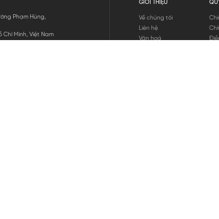
GIỚI THIỆU
QU
 Đường Phạm Hùng,
Về chúng tôi
Chí
Liên hệ
Chí
 Chí Minh, Việt Nam
Văn hoá
Điề
Tuyển dụng
Chí
Tin tức
Thô
Hư
Chí
THANH TOÁN
chúng tôi
GỬI
1800.646.898
HOTLINE: