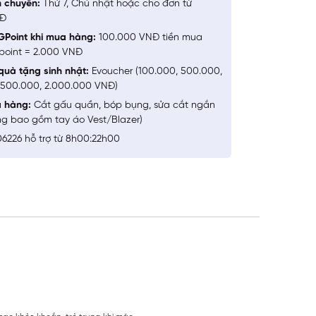
n chuyển:
Thứ 7, Chủ nhật hoặc cho đơn từ
NĐ
GPoint khi mua hàng:
100.000 VNĐ tiền mua
point = 2.000 VNĐ
quà tặng sinh nhật:
Evoucher (100.000, 500.000,
1.500.000, 2.000.000 VNĐ)
a hàng:
Cắt gấu quần, bóp bụng, sửa cắt ngắn
ng bao gồm tay áo Vest/Blazer)
6226 hỗ trợ từ 8h00:22h00