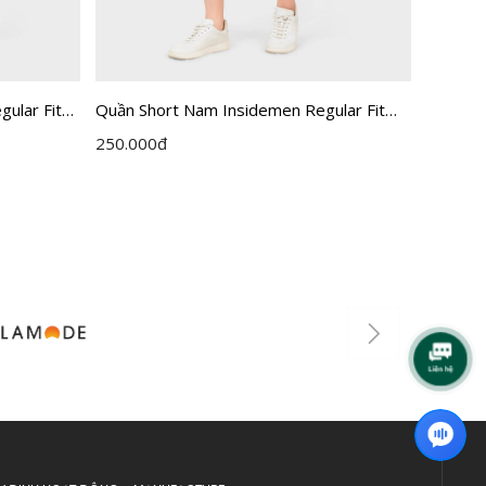
ular Fit
Quần Short Nam Insidemen Regular Fit
Quần sh
ISO235AH0
Insidem
250.000
đ
495.00