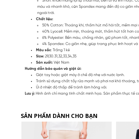
Short khaki mang lại sự thoải mái, bền bỉ và linh hoạt.
màu và nhanh khô, còn Spandex mang đến độ co giãn nhẹ, 
ngoài trời.
Chất liệu:
50% Cotton: Thoáng khí, thấm hút mồ hôi tốt, mềm mại v
40% Lyocell: Mềm mịn, thoáng mát, thấm hút tốt hơn cott
6% Polyester: Bền màu, chống nhăn, giữ phom tốt, nhan
4% Spandex: Co giãn nhẹ, giúp trang phục linh hoạt và 
Màu sắc
: Trắng 1 kẻ
Size:
29,30.31,32,33,34,35
Sản xuất:
Việt Nam
Hướng dẫn bảo quản và giặt ủi:
Giặt tay hoặc giặt máy ở chế độ nhẹ với nước lạnh.
Tránh sử dụng chất tẩy rửa mạnh và phơi nơi khô thoáng, t
Ủi ở nhiệt độ thấp để tránh làm hỏng vải.
Lưu ý:
Hình ảnh chỉ mang tính chất minh họa. Sản phẩm thực tế có
SẢN PHẨM DÀNH CHO BẠN