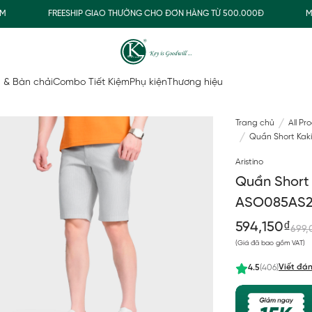
FREESHIP GIAO THƯỜNG CHO ĐƠN HÀNG TỪ 500.000Đ
MUA N
 & Bàn chải
Combo Tiết Kiệm
Phụ kiện
Thương hiệu
Trang chủ
All Pr
Quần Short Kaki
Aristino
Quần Short 
ASO085AS
594,150₫
699,
(Giá đã bao gồm VAT)
Viết đán
4.5
(406)