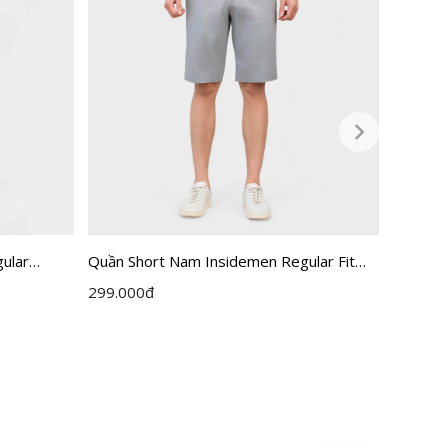
ular
Quần Short Nam Insidemen Regular Fit
Quần Sh
ISO237AH0
ISO161
299.000
đ
550.00