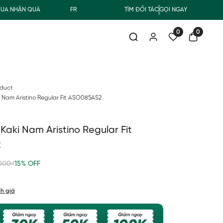
HẬN QUÀ
FREESHIP GIAO THƯỜNG CHO ĐƠN HÀNG TỪ 500.000Đ
TÌM ĐỐI TÁC
GỌI NGAY
0
0
oduct
 Nam Aristino Regular Fit ASO085AS2
Kaki Nam Aristino Regular Fit
2
000₫
15% OFF
h giá