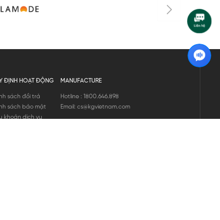
Y ĐỊNH HOẠT ĐỘNG
MANUFACTURE
nh sách đổi trả
Hotline : 1800.646.898
nh sách bảo mật
Email: cs@kgvietnam.com
u khoản dịch vụ
nh sách bảo hành
ng tin hàng hóa
ớng dẫn mua hàng
nh sách vận chuyển