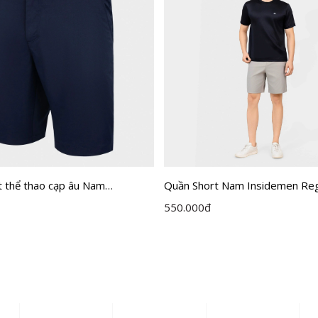
t thể thao cạp âu Nam
Quần Short Nam Insidemen Reg
 ISO019S3
ISO163AAH0
550.000
đ