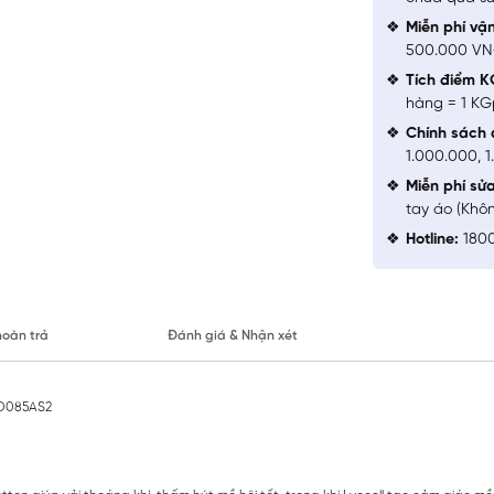
Miễn phí vậ
500.000 V
Tích điểm K
hàng = 1 KG
Chính sách 
1.000.000, 
Miễn phí sử
tay áo (Khô
Hotline:
1800
hoàn trả
Đánh giá & Nhận xét
SO085AS2