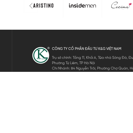
CÔNG TY CỔ PHẦN ĐẦU TƯ K&G VIỆT NAM
Trụ sở chính: Tầng 11, Khối A, Tòa nhà Sông Đà,
Phường Từ Liêm, TP Hà Nội
Chi Nhánh: 84 Nguyễn Trãi, Phường Chợ Quán, Hồ
Mã số thuế: 0105911105
ĐĂNG KÝ NHẬN TIN ĐIỆN TỬ
Hãy nhập email của bạn để nhận những tin tức mới nhất của 