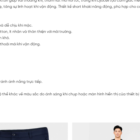
 Cotton giúp vải thoáng khí, thấm hút mồ hôi tốt, trong khi Lyocell tạo cảm giác 
tăng sự linh hoạt khi vận động. Thiết kế short khaki năng động, phù hợp cho 
à dễ chịu khi mặc.
on, ít nhăn và thân thiện với môi trường.
h khô.
thoải mái khi vận động.
ránh ánh nắng trực tiếp.
 thể khác về màu sắc do ánh sáng khi chụp hoặc màn hình hiển thị của thiết bị