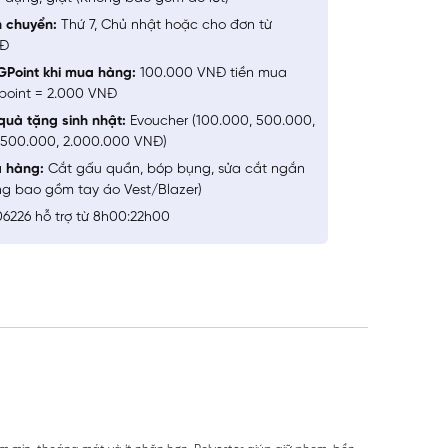
n chuyển:
Thứ 7, Chủ nhật hoặc cho đơn từ
NĐ
GPoint khi mua hàng:
100.000 VNĐ tiền mua
point = 2.000 VNĐ
quà tặng sinh nhật:
Evoucher (100.000, 500.000,
1.500.000, 2.000.000 VNĐ)
a hàng:
Cắt gấu quần, bóp bụng, sửa cắt ngắn
ng bao gồm tay áo Vest/Blazer)
6226 hỗ trợ từ 8h00:22h00