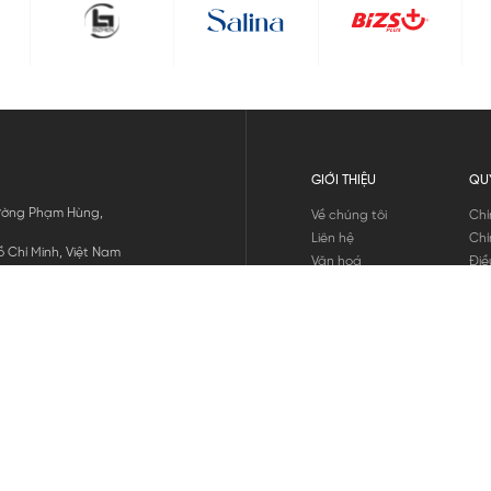
GIỚI THIỆU
QU
 Đường Phạm Hùng,
Về chúng tôi
Chí
Liên hệ
Chí
 Chí Minh, Việt Nam
Văn hoá
Điề
Tuyển dụng
Chí
Tin tức
Thô
Hư
Chí
THANH TOÁN
chúng tôi
GỬI