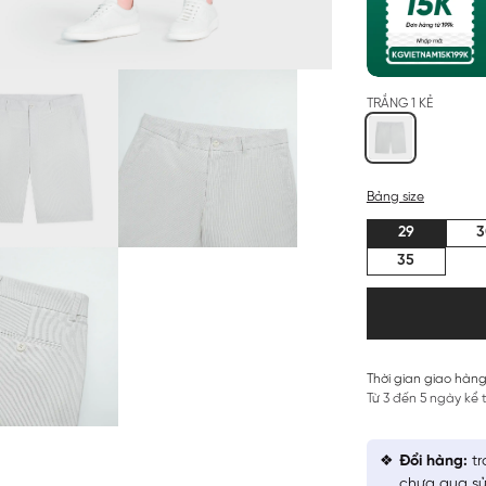
TRẮNG 1 KẺ
Bảng size
29
3
35
Thời gian giao hàng
Từ 3 đến 5 ngày kể
Đổi hàng:
tr
chưa qua sử