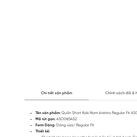
Chi tiết sản phẩm
Chính sách đổi & 
Tên sản phẩm:
Quần Short Kaki Nam Aristino Regular Fit A
Mã rút gọn:
ASO085AS2
Form Dáng:
Dáng vừa/ Regular Fit
Thiết kế: