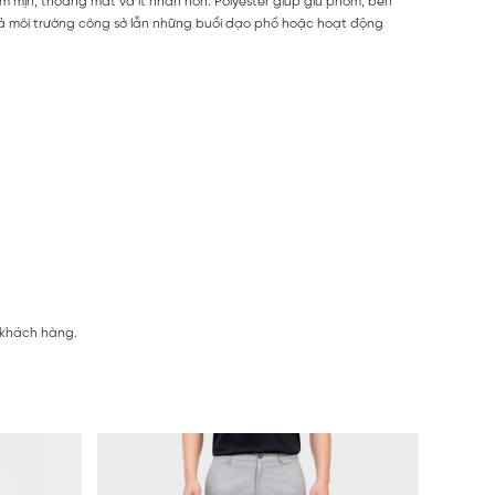
mềm mịn, thoáng mát và ít nhăn hơn. Polyester giúp giữ phom, bền
cả môi trường công sở lẫn những buổi dạo phố hoặc hoạt động
 khách hàng.