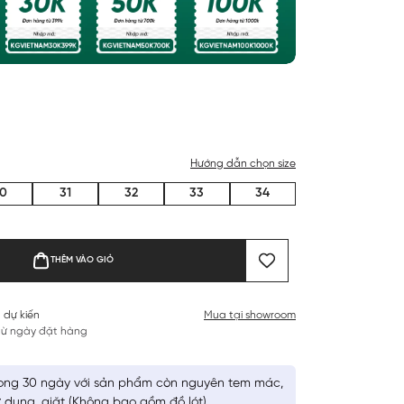
Hướng dẫn chọn size
0
31
32
33
34
THÊM VÀO GIỎ
 dự kiến
Mua tại showroom
 từ ngày đặt hàng
ong 30 ngày với sản phẩm còn nguyên tem mác,
 dụng, giặt (Không bao gồm đồ lót)