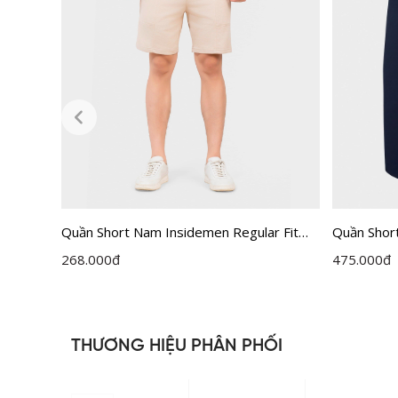
ar Fit
Quần Short Nam Insidemen Regular Fit
Quần Shor
ISO502EDP01
Insidemen
268.000
đ
475.000
đ
THƯƠNG HIỆU PHÂN PHỐI