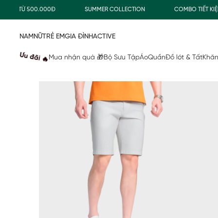
 TỪ 500.000Đ
SUMMER COLLECTION
COMBO TIẾT KIỆM
NAM
NỮ
TRẺ EM
GIA ĐÌNH
ACTIVE
Ưu đãi 🔥
Mua nhận quà 🎁
Bộ Sưu Tập
Áo
Quần
Đồ lót & Tất
Khăn