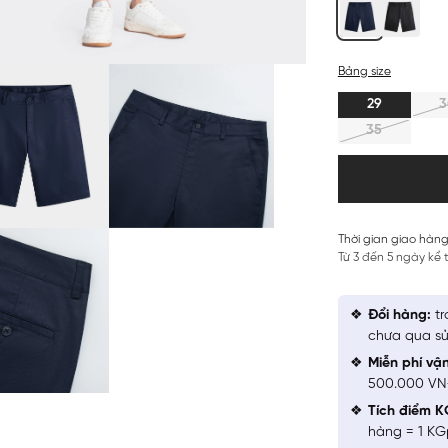
Bảng size
29
3
35
Thời gian giao hàng
Từ 3 đến 5 ngày kể
Đổi hàng:
tr
chưa qua sử
Miễn phí vậ
500.000 V
Tích điểm K
hàng = 1 KG