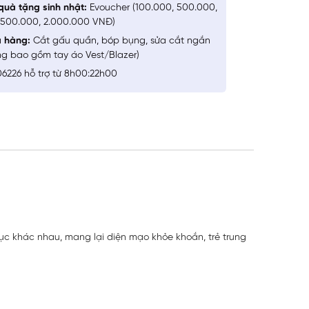
quà tặng sinh nhật:
Evoucher (100.000, 500.000,
1.500.000, 2.000.000 VNĐ)
a hàng:
Cắt gấu quần, bóp bụng, sửa cắt ngắn
ng bao gồm tay áo Vest/Blazer)
6226 hỗ trợ từ 8h00:22h00
hục khác nhau, mang lại diện mạo khỏe khoắn, trẻ trung