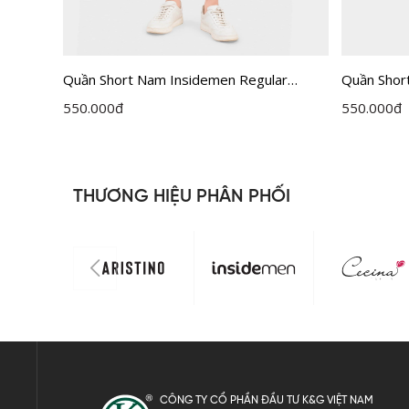
r Fit
Quần Short Nam Insidemen Regular
Quần Shor
ISO164AAH0
ISO160AA
550.000
đ
550.000
đ
THƯƠNG HIỆU PHÂN PHỐI
CÔNG TY CỔ PHẦN ĐẦU TƯ K&G VIỆT NAM