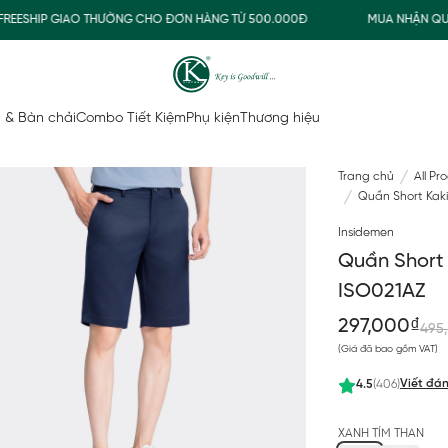
SHIP GIAO THƯỜNG CHO ĐƠN HÀNG TỪ 500.000Đ
MUA NHẬN QUÀ
 & Bàn chải
Combo Tiết Kiệm
Phụ kiện
Thương hiệu
Trang chủ
All Pr
Quần Short Kaki
Insidemen
Quần Short 
ISO021AZ
297,000₫
495
(Giá đã bao gồm VAT)
Viết đán
4.5
(406)
XANH TÍM THAN