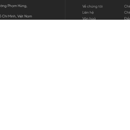
 Đường Phạm Hùng,
Về chúng tôi
Chí
Liên hệ
Chí
 Chí Minh, Việt Nam
Văn hoá
Điề
Tuyển dụng
Chí
Tin tức
Thô
Hư
Chí
THANH TOÁN
chúng tôi
GỬI
1800.646.898
HOTLINE: