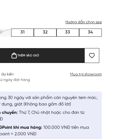
Hướng dẫn chọn size
0
31
32
33
34
THÊM VÀO GIỎ
 dự kiến
Mua tại showroom
 từ ngày đặt hàng
ong 30 ngày với sản phẩm còn nguyên tem mác,
 dụng, giặt (Không bao gồm đồ lót)
n chuyển:
Thứ 7, Chủ nhật hoặc cho đơn từ
NĐ
GPoint khi mua hàng:
100.000 VNĐ tiền mua
point = 2.000 VNĐ