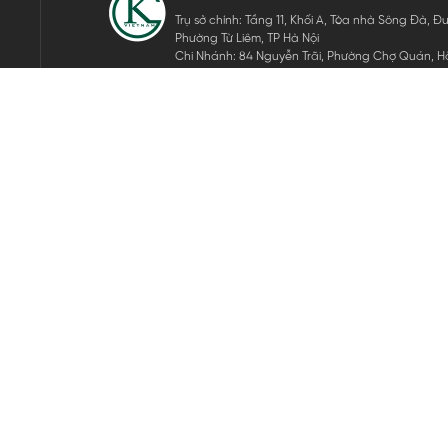
Trụ sở chính: Tầng 11, Khối A, Tòa nhà Sông Đà,
Phường Từ Liêm, TP Hà Nội
Chi Nhánh: 84 Nguyễn Trãi, Phường Chợ Quán, Hồ
Mã số thuế: 0105911105
ĐĂNG KÝ NHẬN TIN ĐIỆN TỬ
Hãy nhập email của bạn để nhận những tin tức mới nhất của 
THEO DÕI CHÚNG TÔI
Bản quyền © 2024 KGVIETNAM