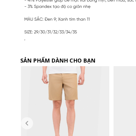
- 41% Polyester giúp bề mặt vải bóng mịn, bền màu, sắc 
- 3% Spandex tạo độ co giãn nhẹ
MÀU SẮC: Đen 9; Xanh tím than 11
SIZE: 29/30/31/32/33/34/35
,
SẢN PHẨM DÀNH CHO BẠN