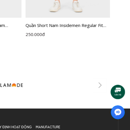
nam
Quần Short Nam Insidemen Regular Fit
Quần Sh
SO036AZ
ISO238AH0
Inside
250.000
đ
320.00
Y ĐỊNH HOẠT ĐỘNG
MANUFACTURE