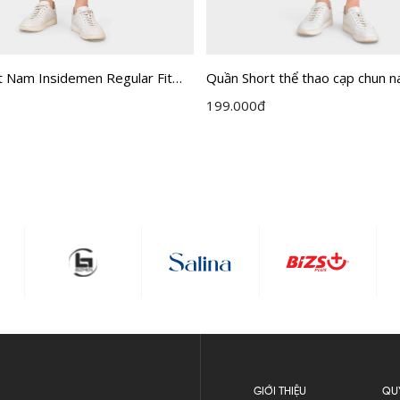
t Nam Insidemen Regular Fit
Quần Short thể thao cạp chun 
H0
Insidemen dáng Regular Fit I
199.000
đ
GIỚI THIỆU
QU