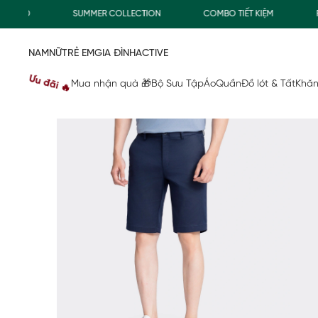
0Đ
SUMMER COLLECTION
COMBO TIẾT KIỆM
FREE
NAM
NỮ
TRẺ EM
GIA ĐÌNH
ACTIVE
Ưu đãi 🔥
Mua nhận quà 🎁
Bộ Sưu Tập
Áo
Quần
Đồ lót & Tất
Khăn