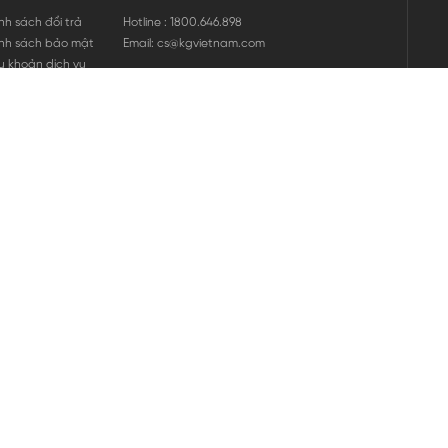
nh sách đổi trả
Hotline : 1800.646.898
nh sách bảo mật
Email: cs@kgvietnam.com
u khoản dịch vụ
nh sách bảo hành
ng tin hàng hóa
ớng dẫn mua hàng
nh sách vận chuyển