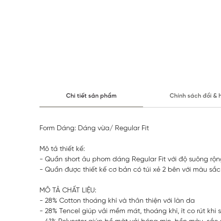
Chi tiết sản phẩm
Chính sách đổi & 
Form Dáng: Dáng vừa/ Regular Fit
Mô tả thiết kế:
- Quần short âu phom dáng Regular Fit với độ suông rộn
- Quần được thiết kế cơ bản có túi xẻ 2 bên với màu sắc
MÔ TẢ CHẤT LIỆU:
- 28% Cotton thoáng khí và thân thiện với làn da
- 28% Tencel giúp vải mềm mát, thoáng khí, ít co rút khi 