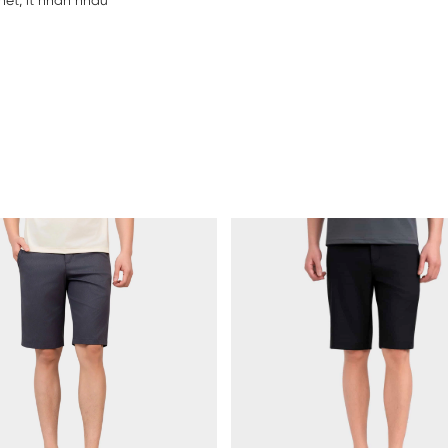
nét, ít nhăn nhàu