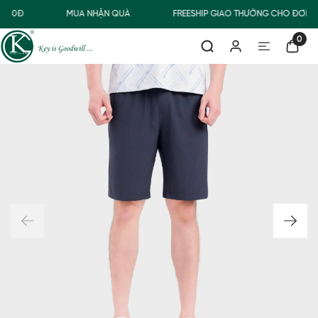
.000Đ
MUA NHẬN QUÀ
FREESHIP GIAO THƯỜNG CHO ĐƠN H
0