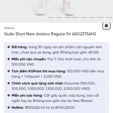
XANH TÍM THAN 305
Aristino
Quần Short Nam Aristino Regular Fit ASO237SAH2
Đổi hàng:
trong 30 ngày với sản phẩm còn nguyên tem
mác, chưa qua sử dụng, giặt (Không bao gồm đồ lót)
Miễn phí vận chuyển:
Thứ 7, Chủ nhật hoặc cho đơn từ
500.000 VNĐ
Tích điểm KGPoint khi mua hàng:
100.000 VNĐ tiền mua
hàng = 1 KGpoint = 2.000 VNĐ
Chính sách quà tặng sinh nhật:
Evoucher (100.000,
500.000, 1.000.000, 1.500.000, 2.000.000 VNĐ)
Miễn phí sửa hàng:
Cắt gấu quần, bóp bụng, sửa cắt
ngắn tay áo (Không bao gồm tay áo Vest/Blazer)
Hotline:
18006226 hỗ trợ từ 8h00:22h00