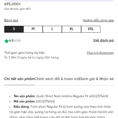
695,000₫
(Giá đã bao gồm VAT)
Bảng size
Hướng dẫn chọn size
S
M
L
XL
XXL
Viết đánh giá
4.5
(406)
Thời gian giao hàng dự kiến
Mua tại showroom
Từ 3 đến 5 ngày kể từ ngày đặt hàng
Chi tiết sản phẩm
Chính sách đổi & hoàn trả
Đánh giá & Nhận xét
Tên sản phẩm
: Quần Short Nam Aristino Regular Fit ASO237SAH2
Mã sản phẩm:
ASO237SAH2
Kiểu dáng
: Form short Regular Fit là form suông vừa theo tinh thần
tối giản hiện đại, suông tại hông và đùi, tạo cảm giác thoải mái khi vận
động, giúp tổng thể trông cân đối và linh hoạt hơn khi mặc hàng