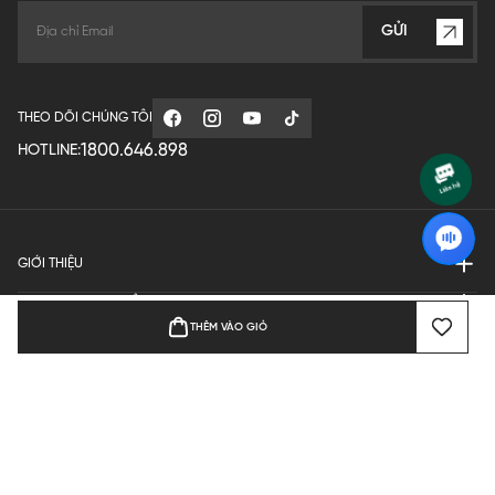
GỬI
THEO DÕI CHÚNG TÔI
1800.646.898
HOTLINE:
GIỚI THIỆU
QUY ĐỊNH HOẠT ĐỘNG
THÊM VÀO GIỎ
MANUFACTURE
THANH TOÁN