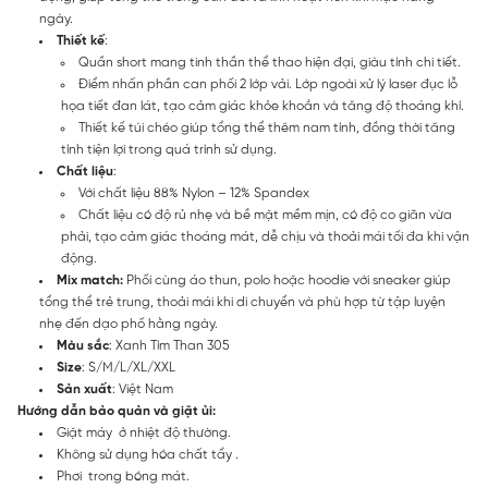
ngày.
Thiết kế
:
Quần short mang tinh thần thể thao hiện đại, giàu tính chi tiết.
Điểm nhấn phần can phối 2 lớp vải. Lớp ngoài xử lý laser đục lỗ
họa tiết đan lát, tạo cảm giác khỏe khoắn và tăng độ thoáng khí.
Thiết kế túi chéo giúp tổng thể thêm nam tính, đồng thời tăng
tính tiện lợi trong quá trình sử dụng.
Chất liệu
:
Với chất liệu 88% Nylon – 12% Spandex
Chất liệu có độ rủ nhẹ và bề mặt mềm mịn, có độ co giãn vừa
phải, tạo cảm giác thoáng mát, dễ chịu và thoải mái tối đa khi vận
động.
Mix match:
Phối cùng áo thun, polo hoặc hoodie với sneaker giúp
tổng thể trẻ trung, thoải mái khi di chuyển và phù hợp từ tập luyện
nhẹ đến dạo phố hằng ngày.
Màu sắc
: Xanh Tím Than 305
Size
: S/M/L/XL/XXL
Sản xuất
: Việt Nam
Hướng dẫn bảo quản và giặt ủi:
Giặt máy ở nhiệt độ thường.
Không sử dụng hóa chất tẩy .
Phơi trong bóng mát.