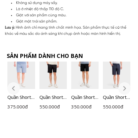
Không sử dụng máy sấy.
Là ở nhiệt độ thấp 110 độ C.
Giặt với sản phẩm cùng màu.
Giặt mặt trái sản phẩm.
Lưu ý:
Hình ảnh chỉ mang tính chất minh họa. Sản phẩm thực tế có thể
khác về màu sắc do ánh sáng khi chụp ảnh hoặc màn hình hiển thị.
SẢN PHẨM DÀNH CHO BẠN
Quần Short
Quần Short
Quần Short
Quần Short
Q
thể thao cạp
Nam
Thể Thao
thể thao cạp
375.000
đ
550.000
đ
350.000
đ
550.000
đ
5
chun
Insidemen
Nam Đen
âu nam
I
Insidemen
Regular
Insidemen
Insidemen
R
0
Active dáng
ISO165AAH
ISO002EDP
dáng
I
Regular Fit
0
01
Regular Fit
0
ISO120MAH
ISOG01FAH