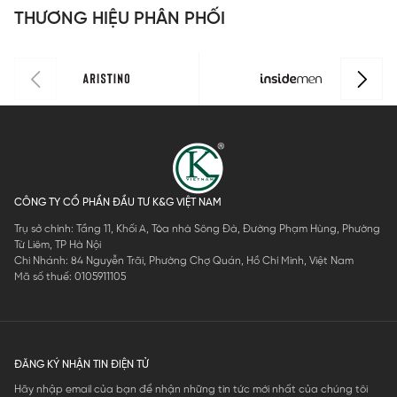
THƯƠNG HIỆU PHÂN PHỐI
0
0
CÔNG TY CỔ PHẦN ĐẦU TƯ K&G VIỆT NAM
Trụ sở chính: Tầng 11, Khối A, Tòa nhà Sông Đà, Đường Phạm Hùng, Phường
Từ Liêm, TP Hà Nội
Chi Nhánh: 84 Nguyễn Trãi, Phường Chợ Quán, Hồ Chí Minh, Việt Nam
Mã số thuế: 0105911105
ĐĂNG KÝ NHẬN TIN ĐIỆN TỬ
Hãy nhập email của bạn để nhận những tin tức mới nhất của chúng tôi