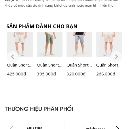
khác về màu sắc do ánh sáng khi chụp ảnh hoặc màn hình hiển thị.
SẢN PHẨM DÀNH CHO BẠN
Quần Shorts
Quần Short
Quần Short
Quần Short
Q
nam thể
thể thao
Kaki Cạp Âu
Nam
425.000
đ
395.000
đ
320.000
đ
268.000
đ
2
thao
Nam
Nam Regular
Insidemen
I
Insidemen
Insidemen
Fit
Regular Fit
R
H
cạp chun túi
Regular Fit
Insidemen
ISO502EDP
I
hộp năng
ISOR01MT
ISO501EDP
01
động
01
THƯƠNG HIỆU PHÂN PHỐI
ISO236AH0