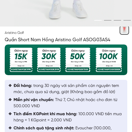
HỒNG 31
Aristino Golf
Quần Short Nam Hồng Aristino Golf ASOG03AS4
Đổi hàng:
trong 30 ngày với sản phẩm còn nguyên tem
mác, chưa qua sử dụng, giặt (Không bao gồm đồ lót)
Miễn phí vận chuyển:
Thứ 7, Chủ nhật hoặc cho đơn từ
500.000 VNĐ
Tích điểm KGPoint khi mua hàng:
100.000 VNĐ tiền mua
hàng = 1 KGpoint = 2.000 VNĐ
Chính sách quà tặng sinh nhật:
Evoucher (100.000,