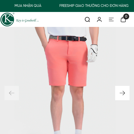
MUA NHẬN QUÀ
FREESHIP GIAO THƯỜNG CHO ĐƠN HÀNG TỪ
0