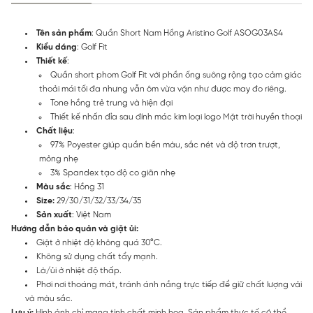
Tên sản phẩm
: Quần Short Nam Hồng Aristino Golf ASOG03AS4
Kiểu dáng
: Golf Fit
Thiết kế
:
Quần short phom Golf Fit với phần ống suông rộng tạo cảm giác
thoải mái tối đa nhưng vẫn ôm vừa vặn như được may đo riêng.
Tone hồng trẻ trung và hiện đại
Thiết kế nhấn đỉa sau đính mác kim loại logo Mặt trời huyền thoại
Chất liệu
:
97% Poyester giúp quần bền màu, sắc nét và độ trơn trượt,
mỏng nhẹ
3% Spandex tạo độ co giãn nhẹ
Màu sắc
: Hồng 31
Size:
29/30/31/32/33/34/35
Sản xuất
: Việt Nam
Hướng dẫn bảo quản và giặt ủi:
Giặt ở nhiệt độ không quá 30°C.
Không sử dụng chất tẩy mạnh.
Là/ủi ở nhiệt độ thấp.
Phơi nơi thoáng mát, tránh ánh nắng trực tiếp để giữ chất lượng vải
và màu sắc.
Lưu ý:
Hình ảnh chỉ mang tính chất minh họa. Sản phẩm thực tế có thể