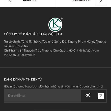
CÔNG TY CỔ PHẦN ĐẦU TƯ K&G VIỆT NAM
Trụ sở chính: Tầng 11, Khối A, Tòa nhà Sông Đà, Đường Phạm Hùng, Phường
Từ Liêm, TP Hà Nội
Chi Nhánh: 84 Nguyễn Trãi, Phường Chợ Quán, Hồ Chí Minh, Việt Nam
Mã số thuế: 0105911105
ĐĂNG KÝ NHẬN TIN ĐIỆN TỬ
Hãy nhập email của bạn để nhận những tin tức mới nhất của chúng tôi
GỬI