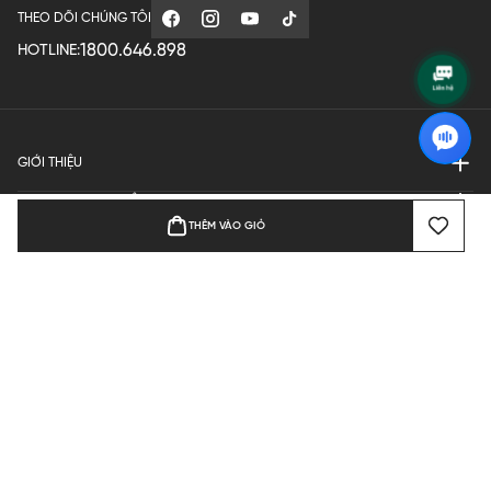
THEO DÕI CHÚNG TÔI
1800.646.898
HOTLINE:
GIỚI THIỆU
QUY ĐỊNH HOẠT ĐỘNG
THÊM VÀO GIỎ
MANUFACTURE
THANH TOÁN
Bản quyền © 2024 KGVIETNAM