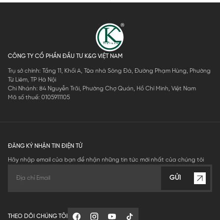
CÔNG TY CỔ PHẦN ĐẦU TƯ K&G VIỆT NAM
Trụ sở chính: Tầng 11, Khối A, Tòa nhà Sông Đà, Đường Phạm Hùng, Phường
Từ Liêm, TP Hà Nội
Chi Nhánh: 84 Nguyễn Trãi, Phường Chợ Quán, Hồ Chí Minh, Việt Nam
Mã số thuế: 0105911105
ĐĂNG KÝ NHẬN TIN ĐIỆN TỬ
Hãy nhập email của bạn để nhận những tin tức mới nhất của chúng tôi
GỬI
THEO DÕI CHÚNG TÔI