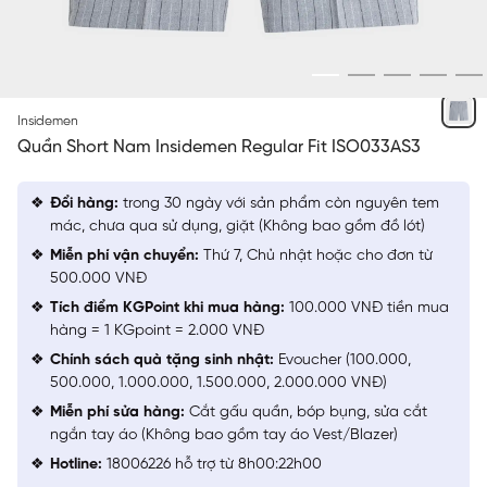
XÁM 1 KẺ
Insidemen
Quần Short Nam Insidemen Regular Fit ISO033AS3
Đổi hàng:
trong 30 ngày với sản phẩm còn nguyên tem
mác, chưa qua sử dụng, giặt (Không bao gồm đồ lót)
Miễn phí vận chuyển:
Thứ 7, Chủ nhật hoặc cho đơn từ
500.000 VNĐ
Tích điểm KGPoint khi mua hàng:
100.000 VNĐ tiền mua
hàng = 1 KGpoint = 2.000 VNĐ
Chính sách quà tặng sinh nhật:
Evoucher (100.000,
500.000, 1.000.000, 1.500.000, 2.000.000 VNĐ)
Miễn phí sửa hàng:
Cắt gấu quần, bóp bụng, sửa cắt
ngắn tay áo (Không bao gồm tay áo Vest/Blazer)
Hotline:
18006226 hỗ trợ từ 8h00:22h00