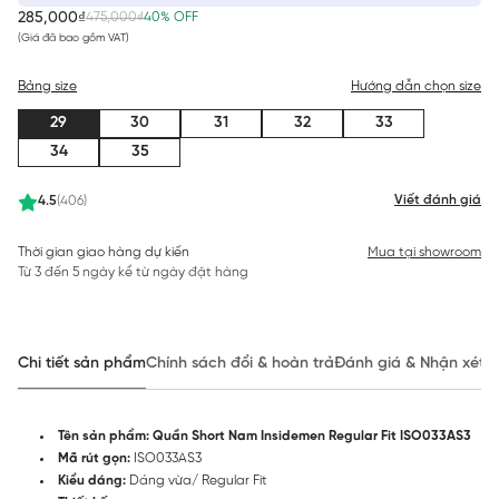
285,000₫
475,000₫
40% OFF
(Giá đã bao gồm VAT)
Bảng size
Hướng dẫn chọn size
29
30
31
32
33
34
35
Viết đánh giá
4.5
(406)
Thời gian giao hàng dự kiến
Mua tại showroom
Từ 3 đến 5 ngày kể từ ngày đặt hàng
Chi tiết sản phẩm
Chính sách đổi & hoàn trả
Đánh giá & Nhận xét
Tên sản phẩm: Quần Short Nam Insidemen Regular Fit ISO033AS3
Mã rút gọn:
ISO033AS3
Kiểu dáng:
Dáng vừa/ Regular Fit