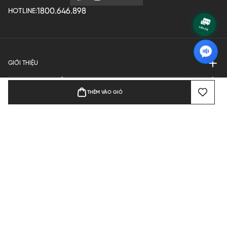
1800.646.898
HOTLINE:
GIỚI THIỆU
QUY ĐỊNH HOẠT ĐỘNG
THÊM VÀO GIỎ
MANUFACTURE
THANH TOÁN
Bản quyền © 2024 KGVIETNAM