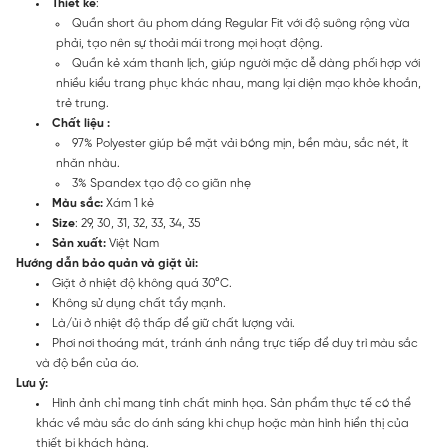
Thiết kế
:
Quần short âu phom dáng Regular Fit với độ suông rộng vừa
phải, tạo nên sự thoải mái trong mọi hoạt động.
Quần kẻ xám thanh lịch, giúp người mặc dễ dàng phối hợp với
nhiều kiểu trang phục khác nhau, mang lại diện mạo khỏe khoắn,
trẻ trung.
Chất liệu :
97% Polyester giúp bề mặt vải bóng mịn, bền màu, sắc nét, ít
nhăn nhàu.
3% Spandex tạo độ co giãn nhẹ
Màu sắc:
Xám 1 kẻ
Size
: 29, 30, 31, 32, 33, 34, 35
Sản xuất:
Việt Nam
Hướng dẫn bảo quản và giặt ủi:
Giặt ở nhiệt độ không quá 30°C.
Không sử dụng chất tẩy mạnh.
Là/ủi ở nhiệt độ thấp để giữ chất lượng vải.
Phơi nơi thoáng mát, tránh ánh nắng trực tiếp để duy trì màu sắc
và độ bền của áo.
Lưu ý:
Hình ảnh chỉ mang tính chất minh họa. Sản phẩm thực tế có thể
khác về màu sắc do ánh sáng khi chụp hoặc màn hình hiển thị của
thiết bị khách hàng.