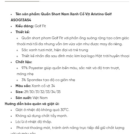
Tên sản phẩm: Quần Short Nam Xanh Cổ Vịt Aristino Golf
ASOG13AS4
Kiểu dáng:
Golf Fit
Thiết kế:
Quần short phom Golf Fit với phần ống suông rộng tạo cảm giác
thoải mái tối đa nhưng vẫn ôm vừa vặn như được may đo riêng.
Sắc xanh tươi mát, hiện đại và trẻ trung
Thiết kế nhấn đỉa sau đính mác kim loại logo Mặt trời huyền thoại
Chất liệu:
97% Poyester giúp quần bền màu, sắc nét và độ trơn trượt,
mỏng nhẹ
3% Spandex tạo độ co giãn nhẹ
Màu sắc:
Xanh cổ vịt 34
Size:
29/30/31/32/33/34/35
Sản xuất:
Việt Nam
Hướng dẫn bảo quản và giặt ủi:
Giặt ở nhiệt độ không quá 30°C.
Không sử dụng chất tẩy mạnh.
Là/ủi ở nhiệt độ thấp.
Phơi nơi thoáng mát, tránh ánh nắng trực tiếp để giữ chất lượng
vải và màu sắc.