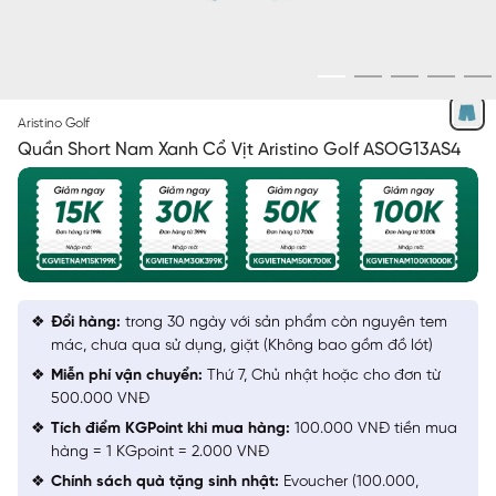
XANH CỔ VỊT 34
Aristino Golf
Quần Short Nam Xanh Cổ Vịt Aristino Golf ASOG13AS4
Đổi hàng:
trong 30 ngày với sản phẩm còn nguyên tem
mác, chưa qua sử dụng, giặt (Không bao gồm đồ lót)
Miễn phí vận chuyển:
Thứ 7, Chủ nhật hoặc cho đơn từ
500.000 VNĐ
Tích điểm KGPoint khi mua hàng:
100.000 VNĐ tiền mua
hàng = 1 KGpoint = 2.000 VNĐ
Chính sách quà tặng sinh nhật:
Evoucher (100.000,