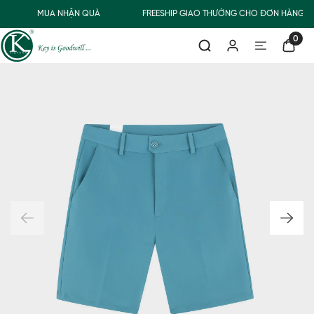
MUA NHẬN QUÀ
FREESHIP GIAO THƯỜNG CHO ĐƠN HÀNG TỪ
0