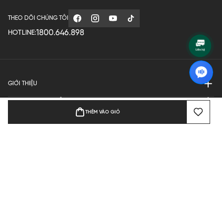
THEO DÕI CHÚNG TÔI
1800.646.898
HOTLINE:
GIỚI THIỆU
QUY ĐỊNH HOẠT ĐỘNG
THÊM VÀO GIỎ
MANUFACTURE
THANH TOÁN