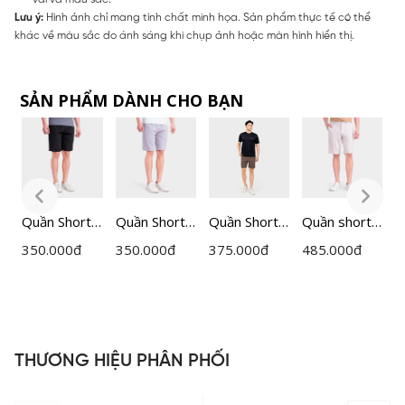
Lưu ý:
Hình ảnh chỉ mang tính chất minh họa. Sản phẩm thực tế có thể
khác về màu sắc do ánh sáng khi chụp ảnh hoặc màn hình hiển thị.
SẢN PHẨM DÀNH CHO BẠN
Quần Short
Quần Short
Quần Short
Quần short
Q
hà
thể thao cạp
thể thao cạp
Nam
thể thao cạp
350.000
đ
350.000
đ
375.000
đ
485.000
đ
2
chun nam
chun nam
Insidemen
âu nam
I
Insidemen
Insidemen
Regular Fit
Insidemen
R
ISO003EDP
Active dáng
ISO202AH0
dáng
I
0
01
Regular Fit
Regular Fit
ISO121MAH
ISO070FAH
THƯƠNG HIỆU PHÂN PHỐI
0
0