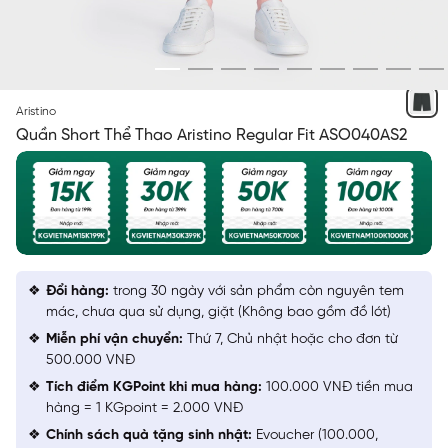
XÁM 08
Aristino
Quần Short Thể Thao Aristino Regular Fit ASO040AS2
Đổi hàng:
trong 30 ngày với sản phẩm còn nguyên tem
mác, chưa qua sử dụng, giặt (Không bao gồm đồ lót)
Miễn phí vận chuyển:
Thứ 7, Chủ nhật hoặc cho đơn từ
500.000 VNĐ
Tích điểm KGPoint khi mua hàng:
100.000 VNĐ tiền mua
hàng = 1 KGpoint = 2.000 VNĐ
Chính sách quà tặng sinh nhật:
Evoucher (100.000,