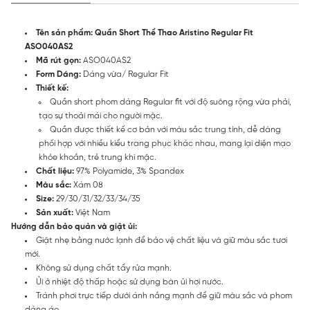
Tên sản phẩm: Quần Short Thể Thao Aristino Regular Fit
ASO040AS2
Mã rút gọn:
ASO040AS2
Form Dáng:
Dáng vừa/ Regular Fit
Thiết kế:
Quần short phom dáng Regular fit với độ suông rộng vừa phải,
tạo sự thoải mái cho người mặc.
Quần được thiết kế cơ bản với màu sắc trung tính, dễ dàng
phối hợp với nhiều kiểu trang phục khác nhau, mang lại diện mạo
khỏe khoắn, trẻ trung khi mặc.
Chất liệu:
97% Polyamide, 3% Spandex
Màu sắc:
Xám 08
Size:
29/30/31/32/33/34/35
Sản xuất:
Việt Nam
Hướng dẫn bảo quản và giặt ủi:
Giặt nhẹ bằng nước lạnh để bảo vệ chất liệu và giữ màu sắc tươi
mới.
Không sử dụng chất tẩy rửa mạnh.
Ủi ở nhiệt độ thấp hoặc sử dụng bàn ủi hơi nước.
Tránh phơi trực tiếp dưới ánh nắng mạnh để giữ màu sắc và phom
dáng áo.