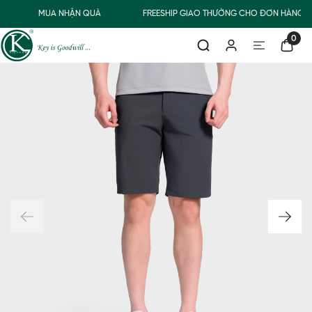
MUA NHẬN QUÀ
FREESHIP GIAO THƯỜNG CHO ĐƠN HÀNG T
0