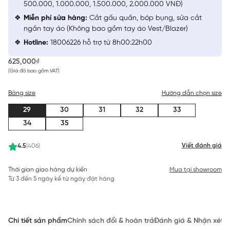
500.000, 1.000.000, 1.500.000, 2.000.000 VNĐ)
Miễn phí sửa hàng:
Cắt gấu quần, bóp bụng, sửa cắt
ngắn tay áo (Không bao gồm tay áo Vest/Blazer)
Hotline:
18006226 hỗ trợ từ 8h00:22h00
625,000₫
(Giá đã bao gồm VAT)
Bảng size
Hướng dẫn chọn size
29
30
31
32
33
34
35
Viết đánh giá
4.5
(406)
Thời gian giao hàng dự kiến
Mua tại showroom
Từ 3 đến 5 ngày kể từ ngày đặt hàng
Chi tiết sản phẩm
Chính sách đổi & hoàn trả
Đánh giá & Nhận xét