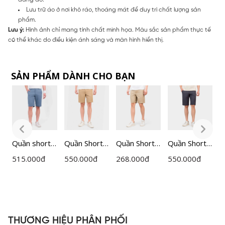
Lưu trữ áo ở nơi khô ráo, thoáng mát để duy trì chất lượng sản
phẩm.
Lưu ý:
Hình ảnh chỉ mang tính chất minh họa. Màu sắc sản phẩm thực tế
có thể khác do điều kiện ánh sáng và màn hình hiển thị.
SẢN PHẨM DÀNH CHO BẠN
Quần short
Quần Short
Quần Short
Quần Short
Q
thể thao cạp
Nam
Nam
Nam
n
515.000
đ
550.000
đ
268.000
đ
550.000
đ
9
âu nam
Insidemen
Insidemen
Insidemen
I
Insidemen
Regular
Regular Fit
Regular Fit
I
H
dáng
ISO164AAH
ISO500EDP
ISO160AAH
0
Regular Fit
0
01
0
ISO162AAH
THƯƠNG HIỆU PHÂN PHỐI
0