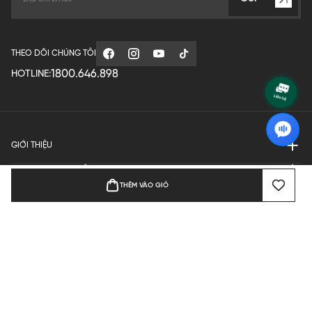
THEO DÕI CHÚNG TÔI
1800.646.898
HOTLINE:
GIỚI THIỆU
QUY ĐỊNH HOẠT ĐỘNG
THÊM VÀO GIỎ
MANUFACTURE
THANH TOÁN