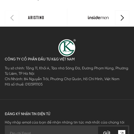
CÔNG TY CỔ PHẦN ĐẦU TƯ K&G VIỆT NAM
Trụ sở chính: Tầng 11, Khối A, Tòa nhà Sông Đà, Đường Phạm Hùng, Phường
Từ Liêm, TP Hà Nội
Chi Nhánh: 84 Nguyễn Trãi, Phường Chợ Quán, Hồ Chí Minh, Việt Nam
Mã số thuế: 0105911105
ĐĂNG KÝ NHẬN TIN ĐIỆN TỬ
Hãy nhập email của bạn để nhận những tin tức mới nhất của chúng tôi
GỬI