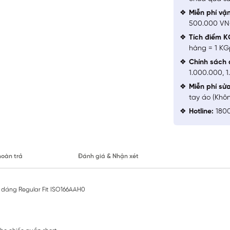
Miễn phí vậ
500.000 V
Tích điểm K
hàng = 1 KG
Chính sách 
1.000.000, 
Miễn phí sử
tay áo (Khô
Hotline:
1800
hoàn trả
Đánh giá & Nhận xét
 dáng Regular Fit ISO166AAH0