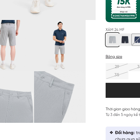
XÁM 24 MF
Bảng size
29
3
35
Thời gian giao hàng
Từ 3 đến 5 ngày kể
Đổi hàng:
tr
chưa qua sử