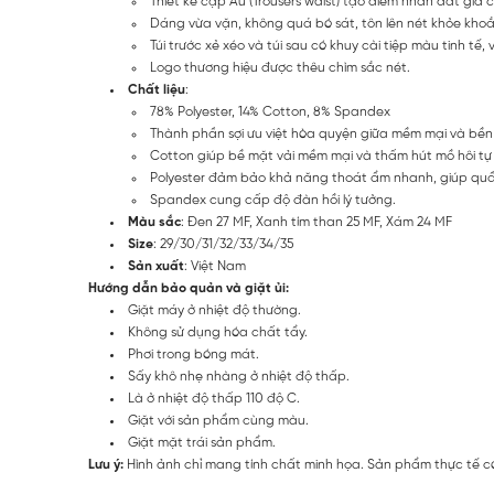
Thiết kế cạp Âu (Trousers waist) tạo điểm nhấn đắt giá 
Dáng vừa vặn, không quá bó sát, tôn lên nét khỏe kho
Túi trước xẻ xéo và túi sau có khuy cài tiệp màu tinh tế, v
Logo thương hiệu được thêu chìm sắc nét.
Chất liệu
:
78% Polyester, 14% Cotton, 8% Spandex
Thành phần sợi ưu việt hòa quyện giữa mềm mại và bền b
Cotton giúp bề mặt vải mềm mại và thấm hút mồ hôi tự 
Polyester đảm bảo khả năng thoát ẩm nhanh, giúp quầ
Spandex cung cấp độ đàn hồi lý tưởng.
Màu sắc
: Đen 27 MF, Xanh tím than 25 MF, Xám 24 MF
Size
: 29/30/31/32/33/34/35
Sản xuất
: Việt Nam
Hướng dẫn bảo quản và giặt ủi:
Giặt máy ở nhiệt độ thường.
Không sử dụng hóa chất tẩy.
Phơi trong bóng mát.
Sấy khô nhẹ nhàng ở nhiệt độ thấp.
Là ở nhiệt độ thấp 110 độ C.
Giặt với sản phẩm cùng màu.
Giặt mặt trái sản phẩm.
Lưu ý:
Hình ảnh chỉ mang tính chất minh họa. Sản phẩm thực tế có