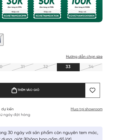
Hướng dẫn chọn size
0
31
32
33
34
THÊM VÀO GIỎ
 dự kiến
Mua tại showroom
 từ ngày đặt hàng
ong 30 ngày với sản phẩm còn nguyên tem mác,
 dụng, giặt (Không bao gồm đồ lót)