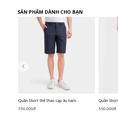
SẢN PHẨM DÀNH CHO BẠN
r Fit
Quần Short thể thao cạp âu nam
Quần Shor
Insidemen dáng Regular Fit ISOG01FAH0
ISO164AA
550.000
đ
550.000
đ