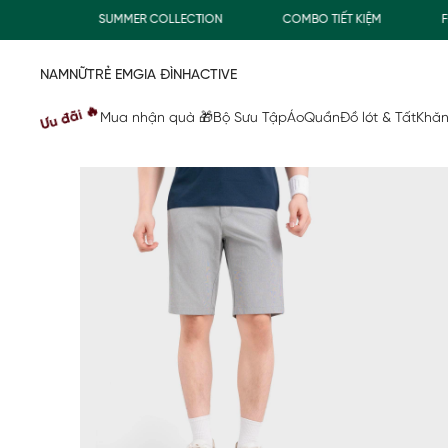
0Đ
SUMMER COLLECTION
COMBO TIẾT KIỆM
FREES
NAM
NỮ
TRẺ EM
GIA ĐÌNH
ACTIVE
Ưu đãi 🔥
Mua nhận quà 🎁
Bộ Sưu Tập
Áo
Quần
Đồ lót & Tất
Khăn