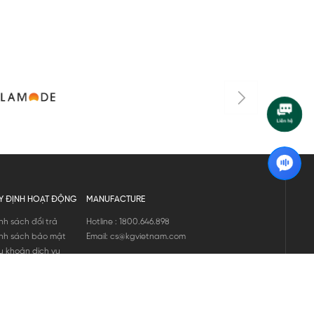
Y ĐỊNH HOẠT ĐỘNG
MANUFACTURE
nh sách đổi trả
Hotline : 1800.646.898
nh sách bảo mật
Email: cs@kgvietnam.com
u khoản dịch vụ
nh sách bảo hành
ng tin hàng hóa
ớng dẫn mua hàng
nh sách vận chuyển