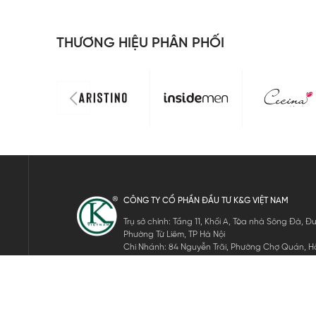
THƯƠNG HIỆU PHÂN PHỐI
CÔNG TY CỔ PHẦN ĐẦU TƯ K&G VIỆT NAM
Trụ sở chính: Tầng 11, Khối A, Tòa nhà Sông Đà,
Phường Từ Liêm, TP Hà Nội
Chi Nhánh: 84 Nguyễn Trãi, Phường Chợ Quán, Hồ
Mã số thuế: 0105911105