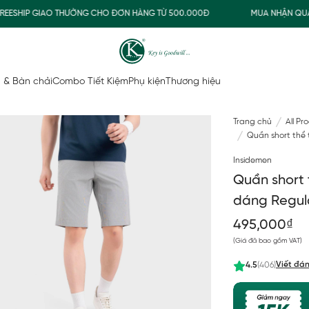
HIP GIAO THƯỜNG CHO ĐƠN HÀNG TỪ 500.000Đ
MUA NHẬN QUÀ
 & Bàn chải
Combo Tiết Kiệm
Phụ kiện
Thương hiệu
Trang chủ
All Pr
Quần short thể
Insidemen
Quần short
dáng Regul
495,000₫
(Giá đã bao gồm VAT)
Viết đán
4.5
(406)