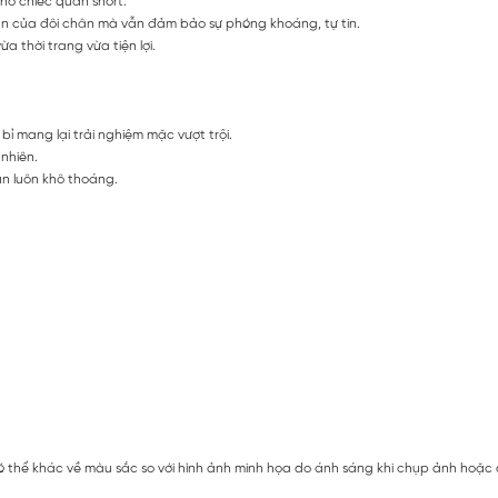
cho chiếc quần short.
ắn của đôi chân mà vẫn đảm bảo sự phóng khoáng, tự tin.
ừa thời trang vừa tiện lợi.
ỉ mang lại trải nghiệm mặc vượt trội.
nhiên.
n luôn khô thoáng.
 thể khác về màu sắc so với hình ảnh minh họa do ánh sáng khi chụp ảnh hoặc do