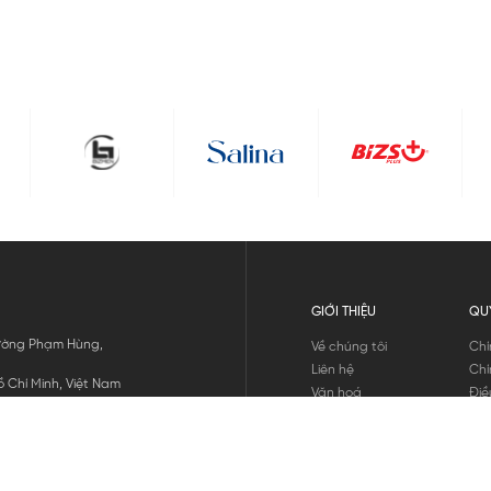
GIỚI THIỆU
QU
 Đường Phạm Hùng,
Về chúng tôi
Chí
Liên hệ
Chí
 Chí Minh, Việt Nam
Văn hoá
Điề
Tuyển dụng
Chí
Tin tức
Thô
Hư
Chí