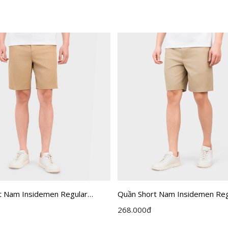
t Nam Insidemen Regular
Quần Short Nam Insidemen Regu
H0
ISO500EDP01
268.000
đ