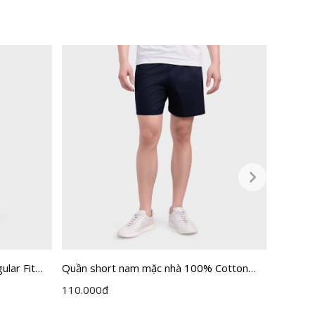
lar Fit
Quần short nam mặc nhà 100% Cotton
Quần Sh
Insidemen ISO8000H0
ISO163
110.000
đ
550.00