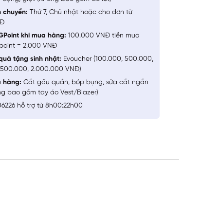
n chuyển:
Thứ 7, Chủ nhật hoặc cho đơn từ
NĐ
GPoint khi mua hàng:
100.000 VNĐ tiền mua
point = 2.000 VNĐ
quà tặng sinh nhật:
Evoucher (100.000, 500.000,
1.500.000, 2.000.000 VNĐ)
a hàng:
Cắt gấu quần, bóp bụng, sửa cắt ngắn
ng bao gồm tay áo Vest/Blazer)
6226 hỗ trợ từ 8h00:22h00