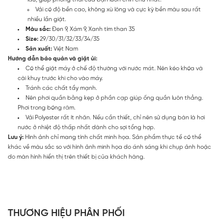
Vải có độ bền cao, không xù lông và cực kỳ bền màu sau rất
nhiều lần giặt.
Màu sắc:
Đen 9, Xám 9, Xanh tím than 35
Size:
29/30/31/32/33/34/35
Sản xuất:
Việt Nam
Hướng dẫn bảo quản và giặt ủi:
Có thể giặt máy ở chế độ thường với nước mát. Nên kéo khóa và
cài khuy trước khi cho vào máy.
Tránh các chất tẩy mạnh.
Nên phơi quần bằng kẹp ở phần cạp giúp ống quần luôn thẳng.
Phơi trong bóng râm.
Vải Polyester rất ít nhăn. Nếu cần thiết, chỉ nên sử dụng bàn là hơi
nước ở nhiệt độ thấp nhất dành cho sợi tổng hợp.
Lưu ý:
Hình ảnh chỉ mang tính chất minh họa. Sản phẩm thực tế có thể
khác về màu sắc so với hình ảnh minh họa do ánh sáng khi chụp ảnh hoặc
do màn hình hiển thị trên thiết bị của khách hàng.
THƯƠNG HIỆU PHÂN PHỐI