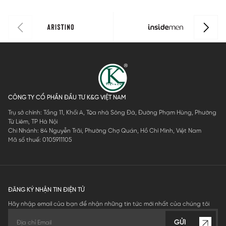
CÔNG TY CỔ PHẦN ĐẦU TƯ K&G VIỆT NAM
Trụ sở chính: Tầng 11, Khối A, Tòa nhà Sông Đà, Đường Phạm Hùng, Phường
Từ Liêm, TP Hà Nội
Chi Nhánh: 84 Nguyễn Trãi, Phường Chợ Quán, Hồ Chí Minh, Việt Nam
Mã số thuế: 0105911105
ĐĂNG KÝ NHẬN TIN ĐIỆN TỬ
Hãy nhập email của bạn để nhận những tin tức mới nhất của chúng tôi
GỬI