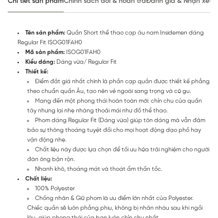
Chi tiết sản phẩm
Chính sách đổi & hoàn trả
Đánh giá & Nhận xét
Tên sản phẩm:
Quần Short thể thao cạp âu nam Insidemen dáng
Regular Fit ISOG01FAH0
Mã sản phẩm:
ISOG01FAH0
Kiểu dáng:
Dáng vừa/ Regular Fit
Thiết kế:
Điểm đắt giá nhất chính là phần cạp quần được thiết kế phẳng
theo chuẩn quần Âu, tạo nên vẻ ngoài sang trọng và có gu.
Mang đến một phong thái hoàn toàn mới: chỉn chu của quần
tây nhưng lại nhẹ nhàng thoải mái như đồ thể thao.
Phom dáng Regular Fit (Dáng vừa) giúp tôn dáng mà vẫn đảm
bảo sự thông thoáng tuyệt đối cho mọi hoạt động dạo phố hay
vận động nhẹ.
Chất liệu này được lựa chọn để tối ưu hóa trải nghiệm cho người
đàn ông bận rộn.
Nhanh khô, thoáng mát và thoát ẩm thần tốc.
Chất liệu:
100% Polyester
Chống nhăn & Giữ phom là ưu điểm lớn nhất của Polyester.
Chiếc quần sẽ luôn phẳng phiu, không bị nhăn nhàu sau khi ngồi
lâu, giúp phong thái của bạn luôn chỉn chu nhất.