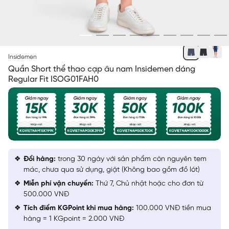
XÁM 9
Insidemen
Quần Short thể thao cạp âu nam Insidemen dáng
Regular Fit ISOG01FAH0
Đổi hàng:
trong 30 ngày với sản phẩm còn nguyên tem
mác, chưa qua sử dụng, giặt (Không bao gồm đồ lót)
Miễn phí vận chuyển:
Thứ 7, Chủ nhật hoặc cho đơn từ
500.000 VNĐ
Tích điểm KGPoint khi mua hàng:
100.000 VNĐ tiền mua
hàng = 1 KGpoint = 2.000 VNĐ