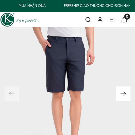
MUA NHẬN QUÀ
FREESHIP GIAO THƯỜNG CHO ĐƠN HÀNG 
0