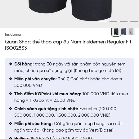
XÁM 141
Insidemen
Quần Short thể thao cạp âu Nam Insidemen Regular Fit
ISO028S3
Đổi hàng:
trong 30 ngày với sản phẩm còn nguyên tem
mác, chưa qua sử dụng, giặt (Không bao gồm đồ lót)
Miễn phí vận chuyển:
Thứ 7, Chủ nhật hoặc cho đơn từ
500.000 VNĐ
Tích điểm KGPoint khi mua hàng:
100.000 VNĐ tiền mua
hàng = 1 KGpoint = 2.000 VNĐ
Chính sách quà tặng sinh nhật:
Evoucher (100.000,
500.000, 1.000.000, 1.500.000, 2.000.000 VNĐ)
Miễn phí sửa hàng:
Cắt gấu quần, bóp bụng, sửa cắt
ngắn tay áo (Không bao gồm tay áo Vest/Blazer)
Hotline:
18006226 hỗ trợ từ 8h00:22h00