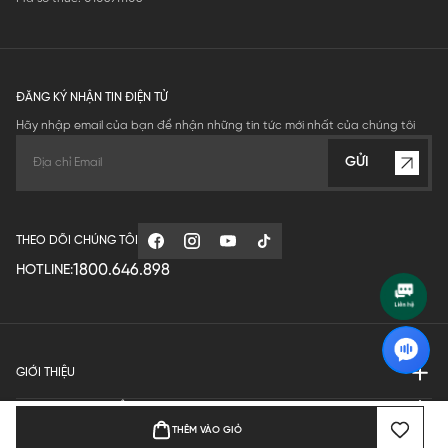
ĐĂNG KÝ NHẬN TIN ĐIỆN TỬ
Hãy nhập email của bạn để nhận những tin tức mới nhất của chúng tôi
GỬI
THEO DÕI CHÚNG TÔI
1800.646.898
HOTLINE:
GIỚI THIỆU
QUY ĐỊNH HOẠT ĐỘNG
THÊM VÀO GIỎ
MANUFACTURE