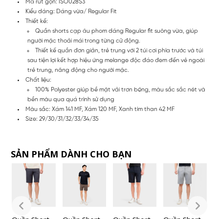
Mã rút gọn: ISO028S3
Kiểu dáng: Dáng vừa/ Regular Fit
Thiết kế:
Quần shorts cạp âu phom dáng Regular fit suông vừa, giúp
người mặc thoải mái trong từng cử động.
Thiết kế quần đơn giản, trẻ trung với 2 túi cơi phía trước và túi
sau tiện lợi kết hợp hiệu ứng melange độc đáo đem đến vẻ ngoài
trẻ trung, năng động cho người mặc.
Chất liệu:
100% Polyester giúp bề mặt vải trơn bóng, màu sắc sắc nét và
bền màu qua quá trình sử dụng
Màu sắc: Xám 141 MF, Xám 120 MF, Xanh tím than 42 MF
Size: 29/30/31/32/33/34/35
SẢN PHẨM DÀNH CHO BẠN