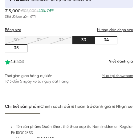
315,000₫
525,000₫
40% OFF
(Giá đã bao gồm VAT)
Bảng size
Hướng dẫn chọn size
30
31
32
33
34
35
Viết đánh giá
4.5
(406)
Thời gian giao hàng dự kiến
Mua tại showroom
Từ 3 đến 5 ngày kể từ ngày đặt hàng
Chi tiết sản phẩm
Chính sách đổi & hoàn trả
Đánh giá & Nhận xét
Tên sản phẩm: Quần Short thể thao cạp âu Nam Insidemen Regular
Fit ISO028S3