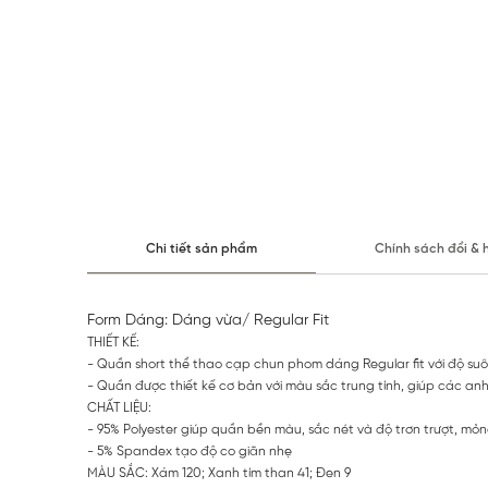
Chi tiết sản phẩm
Chính sách đổi & 
Form Dáng: Dáng vừa/ Regular Fit
THIẾT KẾ:
- Quần short thể thao cạp chun phom dáng Regular fit với độ suô
- Quần được thiết kế cơ bản với màu sắc trung tính, giúp các an
CHẤT LIỆU:
- 95% Polyester giúp quần bền màu, sắc nét và độ trơn trượt, mỏ
- 5% Spandex tạo độ co giãn nhẹ
MÀU SẮC: Xám 120; Xanh tím than 41; Đen 9