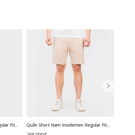
lar Fit
Quần Short Nam Insidemen Regular Fit
Quần sh
ISO502EDP01
ISOR1
268.000
đ
99.000