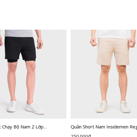
t Chạy Bộ Nam 2 Lớp
Quần Short Nam Insidemen Regu
 Active ISO004EDP01
ISO238AH0
250.000
đ