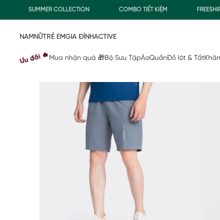
SUMMER COLLECTION
COMBO TIẾT KIỆM
FREESHIP G
NAM
NỮ
TRẺ EM
GIA ĐÌNH
ACTIVE
Ưu đãi 🔥
Mua nhận quà 🎁
Bộ Sưu Tập
Áo
Quần
Đồ lót & Tất
Khăn