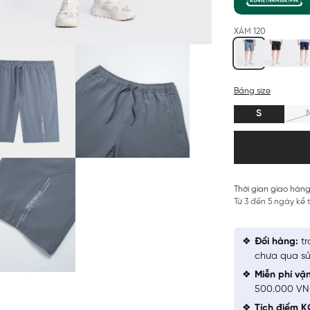
XÁM 120
Bảng size
S
Thời gian giao hàng
Từ 3 đến 5 ngày kể
Đổi hàng:
tr
chưa qua sử
Miễn phí vậ
500.000 V
Tích điểm K