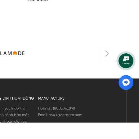
Y ĐỊNH HOẠT ĐỘNG
MANUFACTURE
nh sách đổi trả
Hotline : 1800.646.898
nh sách bảo mật
Email: cs@kgvietnam.com
u khoản dịch vụ
nh sách bảo hành
ng tin hàng hóa