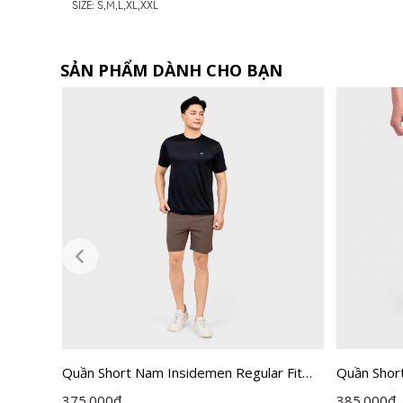
SIZE: S,M,L,XL,XXL
SẢN PHẨM DÀNH CHO BẠN
Quần Short Nam Insidemen Regular Fit
Quần Shor
166AAH0
ISO202AH0
Insidemen
375.000
đ
385.000
đ