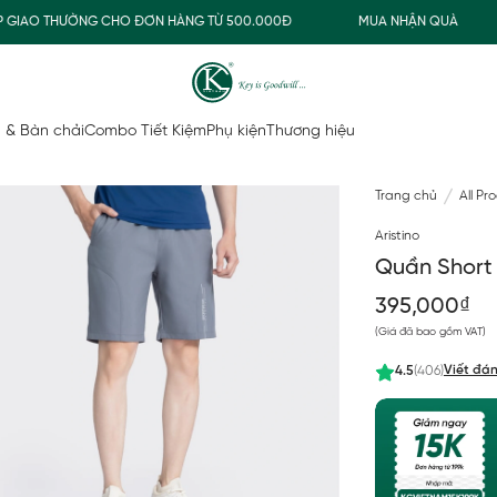
IAO THƯỜNG CHO ĐƠN HÀNG TỪ 500.000Đ
MUA NHẬN QUÀ
 & Bàn chải
Combo Tiết Kiệm
Phụ kiện
Thương hiệu
Trang chủ
All Pr
Aristino
Quần Short
395,000₫
(Giá đã bao gồm VAT)
Viết đán
4.5
(406)