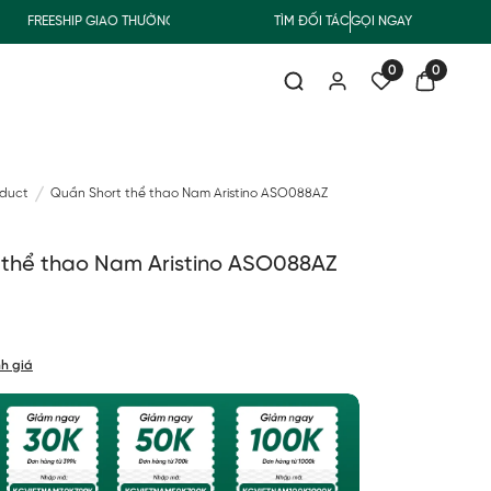
FREESHIP GIAO THƯỜNG CHO ĐƠN HÀNG TỪ 500.000Đ
TÌM ĐỐI TÁC
GỌI NGAY
SUMMER COLL
0
0
oduct
Quần Short thể thao Nam Aristino ASO088AZ
 thể thao Nam Aristino ASO088AZ
h giá