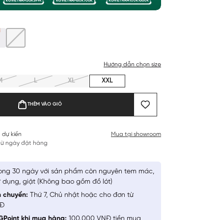
Hướng dẫn chọn size
M
L
XL
XXL
THÊM VÀO GIỎ
 dự kiến
Mua tại showroom
 từ ngày đặt hàng
ong 30 ngày với sản phẩm còn nguyên tem mác,
 dụng, giặt (Không bao gồm đồ lót)
n chuyển:
Thứ 7, Chủ nhật hoặc cho đơn từ
NĐ
GPoint khi mua hàng:
100.000 VNĐ tiền mua