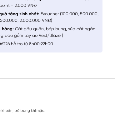
point = 2.000 VNĐ
quà tặng sinh nhật:
Evoucher (100.000, 500.000,
1.500.000, 2.000.000 VNĐ)
a hàng:
Cắt gấu quần, bóp bụng, sửa cắt ngắn
ng bao gồm tay áo Vest/Blazer)
6226 hỗ trợ từ 8h00:22h00
 khoắn, trẻ trung khi mặc.