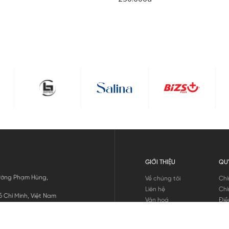
GIỚI THIỆU
QU
 Đường Phạm Hùng,
Về chúng tôi
Chí
Liên hệ
Chí
 Chí Minh, Việt Nam
Văn hoá
Điề
Tuyển dụng
Chí
Tin tức
Thô