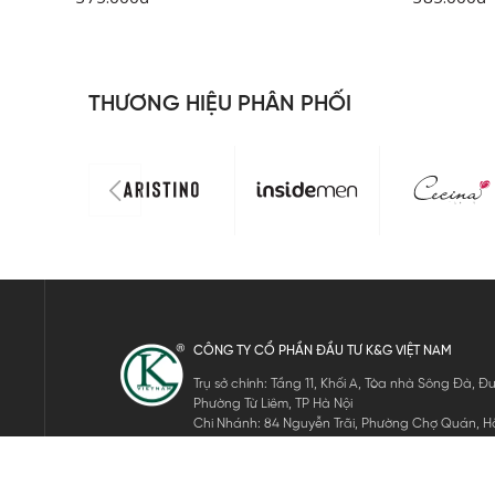
THƯƠNG HIỆU PHÂN PHỐI
CÔNG TY CỔ PHẦN ĐẦU TƯ K&G VIỆT NAM
Trụ sở chính: Tầng 11, Khối A, Tòa nhà Sông Đà,
Phường Từ Liêm, TP Hà Nội
Chi Nhánh: 84 Nguyễn Trãi, Phường Chợ Quán, Hồ
Mã số thuế: 0105911105