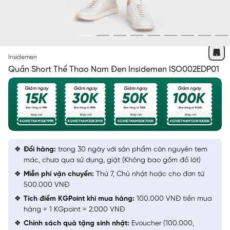
ĐEN 8
Insidemen
Quần Short Thể Thao Nam Đen Insidemen ISO002EDP01
Đổi hàng:
trong 30 ngày với sản phẩm còn nguyên tem
mác, chưa qua sử dụng, giặt (Không bao gồm đồ lót)
Miễn phí vận chuyển:
Thứ 7, Chủ nhật hoặc cho đơn từ
500.000 VNĐ
Tích điểm KGPoint khi mua hàng:
100.000 VNĐ tiền mua
hàng = 1 KGpoint = 2.000 VNĐ
Chính sách quà tặng sinh nhật:
Evoucher (100.000,