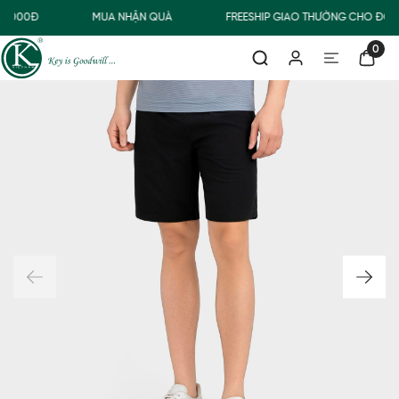
0.000Đ
MUA NHẬN QUÀ
FREESHIP GIAO THƯỜNG CHO ĐƠN
0