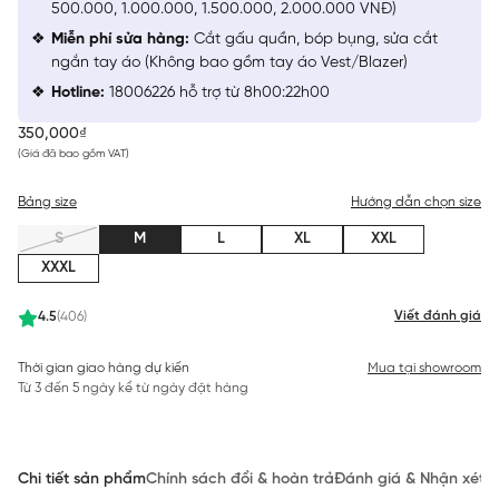
500.000, 1.000.000, 1.500.000, 2.000.000 VNĐ)
Miễn phí sửa hàng:
Cắt gấu quần, bóp bụng, sửa cắt
ngắn tay áo (Không bao gồm tay áo Vest/Blazer)
Hotline:
18006226 hỗ trợ từ 8h00:22h00
350,000₫
(Giá đã bao gồm VAT)
Bảng size
Hướng dẫn chọn size
S
M
L
XL
XXL
XXXL
Viết đánh giá
4.5
(406)
Thời gian giao hàng dự kiến
Mua tại showroom
Từ 3 đến 5 ngày kể từ ngày đặt hàng
Chi tiết sản phẩm
Chính sách đổi & hoàn trả
Đánh giá & Nhận xét