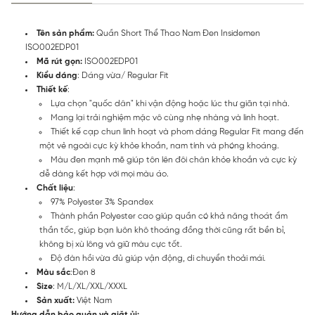
Tên sản phẩm:
Quần Short Thể Thao Nam Đen Insidemen
ISO002EDP01
Mã rút gọn:
ISO002EDP01
Kiểu dáng
: Dáng vừa/ Regular Fit
Thiết kế
:
Lựa chọn "quốc dân" khi vận động hoặc lúc thư giãn tại nhà.
Mang lại trải nghiệm mặc vô cùng nhẹ nhàng và linh hoạt.
Thiết kế cạp chun linh hoạt và phom dáng Regular Fit mang đến
một vẻ ngoài cực kỳ khỏe khoắn, nam tính và phóng khoáng.
Màu đen mạnh mẽ giúp tôn lên đôi chân khỏe khoắn và cực kỳ
dễ dàng kết hợp với mọi màu áo.
Chất liệu
:
97% Polyester 3% Spandex
Thành phần Polyester cao giúp quần có khả năng thoát ẩm
thần tốc, giúp bạn luôn khô thoáng đồng thời cũng rất bền bỉ,
không bị xù lông và giữ màu cực tốt.
Độ đàn hồi vừa đủ giúp vận động, di chuyển thoải mái.
Màu sắc
:Đen 8
Size
: M/L/XL/XXL/XXXL
Sản xuất:
Việt Nam
Hướng dẫn bảo quản và giặt ủi: