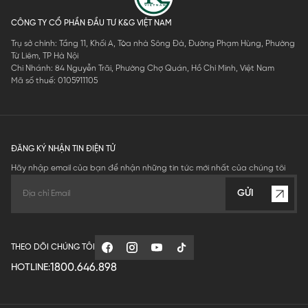
CÔNG TY CỔ PHẦN ĐẦU TƯ K&G VIỆT NAM
Trụ sở chính: Tầng 11, Khối A, Tòa nhà Sông Đà, Đường Phạm Hùng, Phường
Từ Liêm, TP Hà Nội
Chi Nhánh: 84 Nguyễn Trãi, Phường Chợ Quán, Hồ Chí Minh, Việt Nam
Mã số thuế: 0105911105
ĐĂNG KÝ NHẬN TIN ĐIỆN TỬ
Hãy nhập email của bạn để nhận những tin tức mới nhất của chúng tôi
GỬI
THEO DÕI CHÚNG TÔI
1800.646.898
HOTLINE: