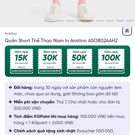
XÁM 37 IN
Aristino
Quần Short Thể Thao Nam In Aristino ASO802AAH2
Đổi hàng:
trong 30 ngày với sản phẩm còn nguyên tem
mác, chưa qua sử dụng, giặt (Không bao gồm đồ lót)
Miễn phí vận chuyển:
Thứ 7, Chủ nhật hoặc cho đơn từ
500.000 VNĐ
Tích điểm KGPoint khi mua hàng:
100.000 VNĐ tiền mua
hàng = 1 KGpoint = 2.000 VNĐ
Chính sách quà tặng sinh nhật:
Evoucher (100.000,