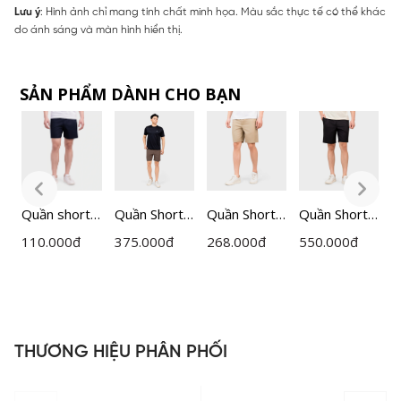
Lưu ý
: Hình ảnh chỉ mang tính chất minh họa. Màu sắc thực tế có thể khác
do ánh sáng và màn hình hiển thị.
SẢN PHẨM DÀNH CHO BẠN
Quần short
Quần Short
Quần Short
Quần Short
Q
p
nam mặc nhà
Nam
Nam
Nam
110.000
đ
375.000
đ
268.000
đ
550.000
đ
4
100%
Insidemen
Insidemen
Insidemen
J
Cotton
Regular Fit
Regular Fit
Regular
R
Insidemen
ISO202AH0
ISO500EDP
ISO165AAH
I
ISO8000H0
01
0
I
H
0
THƯƠNG HIỆU PHÂN PHỐI