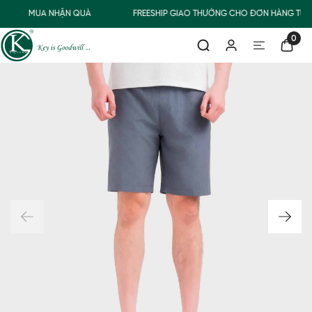
MUA NHẬN QUÀ
FREESHIP GIAO THƯỜNG CHO ĐƠN HÀNG TỪ 
0