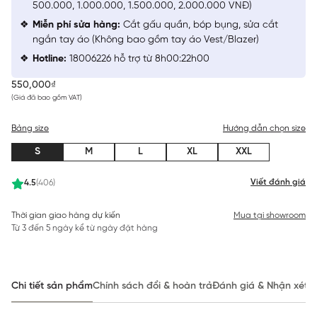
500.000, 1.000.000, 1.500.000, 2.000.000 VNĐ)
Miễn phí sửa hàng:
Cắt gấu quần, bóp bụng, sửa cắt
ngắn tay áo (Không bao gồm tay áo Vest/Blazer)
Hotline:
18006226 hỗ trợ từ 8h00:22h00
550,000₫
(Giá đã bao gồm VAT)
Bảng size
Hướng dẫn chọn size
S
M
L
XL
XXL
Viết đánh giá
4.5
(406)
Thời gian giao hàng dự kiến
Mua tại showroom
Từ 3 đến 5 ngày kể từ ngày đặt hàng
Chi tiết sản phẩm
Chính sách đổi & hoàn trả
Đánh giá & Nhận xét