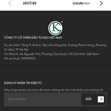
CÔNG TY CỔ PHẦN ĐẦU TƯ K&G VIỆT NAM
Trụ sở chính: Tầng 11, Khối A, Tòa nhà Sông Đà, Đường Phạm Hùng, Phường
Từ Liêm, TP Hà Nội
Chi Nhánh: 84 Nguyễn Trãi, Phường Chợ Quán, Hồ Chí Minh, Việt Nam
Mã số thuế: 0105911105
ĐĂNG KÝ NHẬN TIN ĐIỆN TỬ
Hãy nhập email của bạn để nhận những tin tức mới nhất của chúng tôi
GỬI