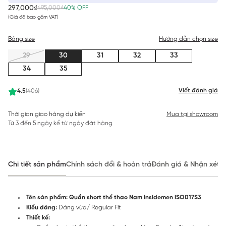
297,000₫
495,000₫
40% OFF
(Giá đã bao gồm VAT)
Bảng size
Hướng dẫn chọn size
29
30
31
32
33
34
35
Viết đánh giá
4.5
(406)
Thời gian giao hàng dự kiến
Mua tại showroom
Từ 3 đến 5 ngày kể từ ngày đặt hàng
Chi tiết sản phẩm
Chính sách đổi & hoàn trả
Đánh giá & Nhận xét
Tên sản phẩm: Quần short thể thao Nam Insidemen ISO017S3
Kiểu dáng:
Dáng vừa/ Regular Fit
Thiết kế: