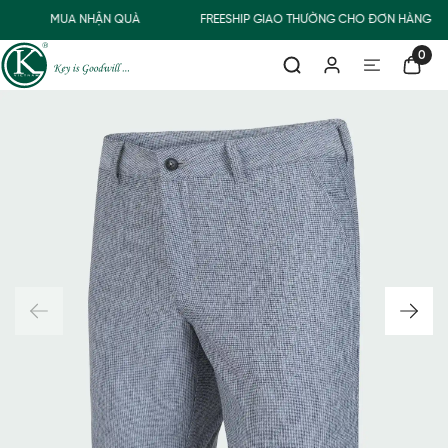
MUA NHẬN QUÀ
FREESHIP GIAO THƯỜNG CHO ĐƠN HÀNG TỪ
0