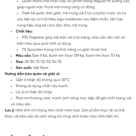
Quần shorts thể thao cạp âu phom dáng Regular fit suông vừa,
giúp người mặc thoải mái trong từng cử động.
Thiết kế quần đơn giản, trẻ trung với 2 túi cơi phía trước và túi
sau tiện lợi, túi trái thêu logo Insidemen tạo điểm nhấn, kết hợp
cùng hiệu ứng kẻ caro độc đáo, trẻ trung
Chất liệu:
93% Polyester giúp bề mặt vải trơn bóng, màu sắc sắc nét và
bền màu qua quá trình sử dụng
7% Spandex mang tới khả năng co giãn thoải mái
Màu sắc:
Đen 9 Kẻ, Xanh tím than 139 Kẻ, Xanh tím than 70 Kẻ
Size:
29/30/31/32/33/34/35
Sản xuất:
Việt Nam
Hướng dẫn bảo quản và giặt ủi:
Giặt ở nhiệt độ không quá 30°C.
Không sử dụng chất tẩy mạnh.
Là/ủi ở nhiệt độ thấp.
Phơi nơi thoáng mát, tránh ánh nắng trực tiếp để giữ chất lượng vải
và màu sắc.
Lưu ý:
Hình ảnh chỉ mang tính chất minh họa. Sản phẩm thực tế có thể
khác về màu sắc do ánh sáng khi chụp ảnh hoặc màn hình hiển thị.