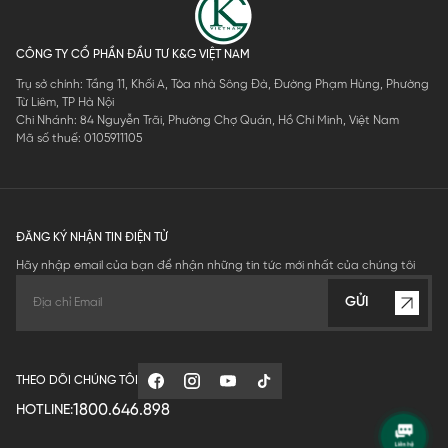
CÔNG TY CỔ PHẦN ĐẦU TƯ K&G VIỆT NAM
Trụ sở chính: Tầng 11, Khối A, Tòa nhà Sông Đà, Đường Phạm Hùng, Phường
Từ Liêm, TP Hà Nội
Chi Nhánh: 84 Nguyễn Trãi, Phường Chợ Quán, Hồ Chí Minh, Việt Nam
Mã số thuế: 0105911105
ĐĂNG KÝ NHẬN TIN ĐIỆN TỬ
Hãy nhập email của bạn để nhận những tin tức mới nhất của chúng tôi
GỬI
THEO DÕI CHÚNG TÔI
1800.646.898
HOTLINE: