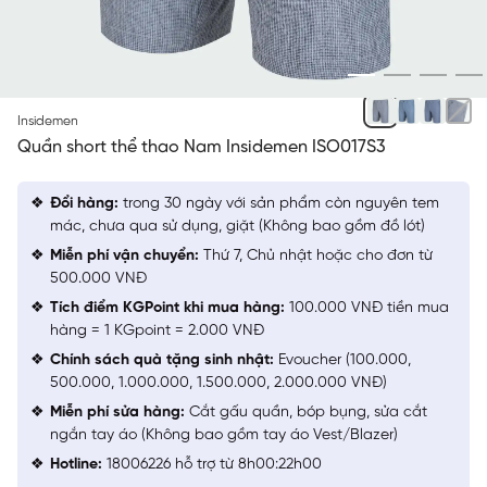
ĐEN 9 KẺ
Insidemen
Quần short thể thao Nam Insidemen ISO017S3
Đổi hàng:
trong 30 ngày với sản phẩm còn nguyên tem
mác, chưa qua sử dụng, giặt (Không bao gồm đồ lót)
Miễn phí vận chuyển:
Thứ 7, Chủ nhật hoặc cho đơn từ
500.000 VNĐ
Tích điểm KGPoint khi mua hàng:
100.000 VNĐ tiền mua
hàng = 1 KGpoint = 2.000 VNĐ
Chính sách quà tặng sinh nhật:
Evoucher (100.000,
500.000, 1.000.000, 1.500.000, 2.000.000 VNĐ)
Miễn phí sửa hàng:
Cắt gấu quần, bóp bụng, sửa cắt
ngắn tay áo (Không bao gồm tay áo Vest/Blazer)
Hotline:
18006226 hỗ trợ từ 8h00:22h00