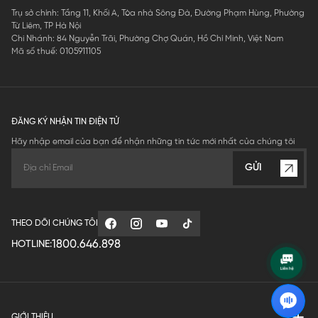
Trụ sở chính: Tầng 11, Khối A, Tòa nhà Sông Đà, Đường Phạm Hùng, Phường
Từ Liêm, TP Hà Nội
Chi Nhánh: 84 Nguyễn Trãi, Phường Chợ Quán, Hồ Chí Minh, Việt Nam
Mã số thuế: 0105911105
ĐĂNG KÝ NHẬN TIN ĐIỆN TỬ
Hãy nhập email của bạn để nhận những tin tức mới nhất của chúng tôi
GỬI
THEO DÕI CHÚNG TÔI
1800.646.898
HOTLINE:
GIỚI THIỆU