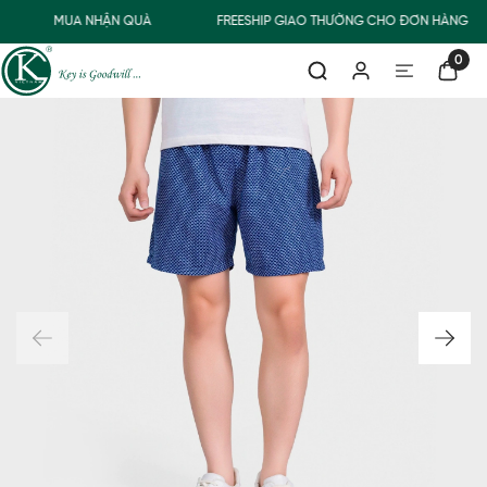
MUA NHẬN QUÀ
FREESHIP GIAO THƯỜNG CHO ĐƠN HÀNG TỪ
0