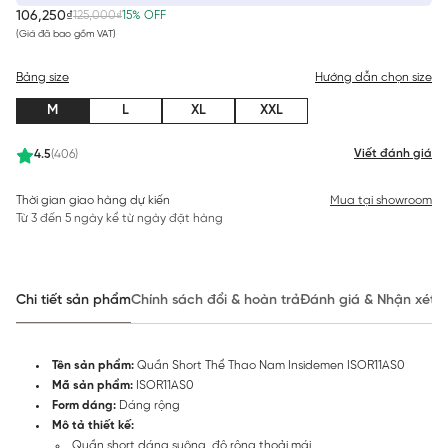
106,250₫
125,000₫
15% OFF
(Giá đã bao gồm VAT)
Bảng size
Hướng dẫn chọn size
M
L
XL
XXL
Viết đánh giá
4.5
(406)
Thời gian giao hàng dự kiến
Mua tại showroom
Từ 3 đến 5 ngày kể từ ngày đặt hàng
Chi tiết sản phẩm
Chính sách đổi & hoàn trả
Đánh giá & Nhận xét
Tên sản phẩm:
Quần Short Thể Thao Nam Insidemen ISOR11AS0
Mã sản phẩm:
ISOR11AS0
Form dáng:
Dáng rộng
Mô tả thiết kế:
Quần short dáng suông, độ rộng thoải mái