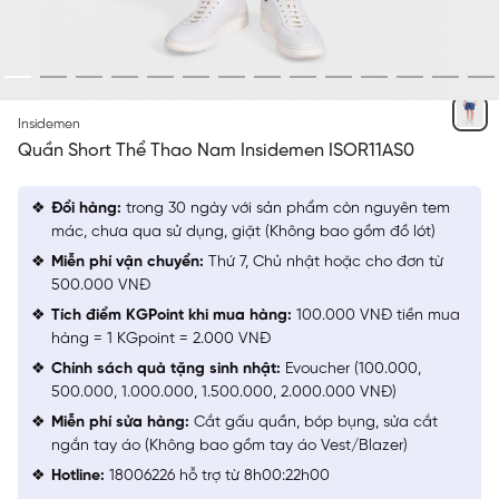
KHÔNG PHÂN BIỆT MÀU
Insidemen
Quần Short Thể Thao Nam Insidemen ISOR11AS0
Đổi hàng:
trong 30 ngày với sản phẩm còn nguyên tem
mác, chưa qua sử dụng, giặt (Không bao gồm đồ lót)
Miễn phí vận chuyển:
Thứ 7, Chủ nhật hoặc cho đơn từ
500.000 VNĐ
Tích điểm KGPoint khi mua hàng:
100.000 VNĐ tiền mua
hàng = 1 KGpoint = 2.000 VNĐ
Chính sách quà tặng sinh nhật:
Evoucher (100.000,
500.000, 1.000.000, 1.500.000, 2.000.000 VNĐ)
Miễn phí sửa hàng:
Cắt gấu quần, bóp bụng, sửa cắt
ngắn tay áo (Không bao gồm tay áo Vest/Blazer)
Hotline:
18006226 hỗ trợ từ 8h00:22h00