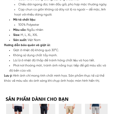
Chiều dài ngang đùi, trên đầu gối, phù hợp mặc thường ngày.
Cạp chun co giãn không có dây rút lộ ra ngoài — dễ mặc, linh
hoạt với nhiều dáng người.
Mô tả chất liệu:
100% Polyester
Màu sắc:
Ngẫu nhiên
Size:
M, L, XL, XXL
Sản xuất:
Việt Nam
Hướng dẫn bảo quản và giặt ủi:
Giặt ở nhiệt độ không quá 30°C.
Không sử dụng chất tẩy mạnh.
Là/ủi ở nhiệt độ thấp để tránh hỏng chất liệu và họa tiết.
Phơi nơi thoáng mát, tránh ánh nắng trực tiếp để giữ màu sắc và
độ bền của vải.
Lưu ý:
Hình ảnh chỉ mang tính chất minh họa. Sản phẩm thực tế có thể
khác về màu sắc do ánh sáng khi chụp ảnh hoặc màn hình hiển thị.
SẢN PHẨM DÀNH CHO BẠN