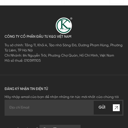
CÔNG TY CỔ PHẦN ĐẦU TƯ K&G VIỆT NAM
Trụ sở chính: Tầng 11, Khối A, Tòa nhà Sông Đà, Đường Phạm Hùng, Phường
Từ Liêm, TP Hà Nội
Chi Nhánh: 84 Nguyễn Trãi, Phường Chợ Quán, Hồ Chí Minh, Việt Nam
Mã số thuế: 0105911105
ĐĂNG KÝ NHẬN TIN ĐIỆN TỬ
Hãy nhập email của bạn để nhận những tin tức mới nhất của chúng tôi
GỬI