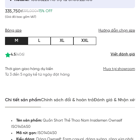
335,750₫
395,000₫
15% OFF
(Giá đã bao gồm VAT)
Bảng size
Hướng dẫn chọn size
M
L
XL
XXL
Viết đánh giá
4.5
(406)
Thời gian giao hàng dự kiến
Mua tại showroom
Từ 3 đến 5 ngày kể từ ngày đặt hàng
Chi tiết sản phẩm
Chính sách đổi & hoàn trả
Đánh giá & Nhận xét
Tên sản phẩm:
Quần Short Thể Thao Nam Insidemen Ownself
ISO140AS0
Mã rút gọn:
ISO140AS0
Kiểu dáng
: Dáng Ownself: Form casual, dáng suông, rộng vừa phải