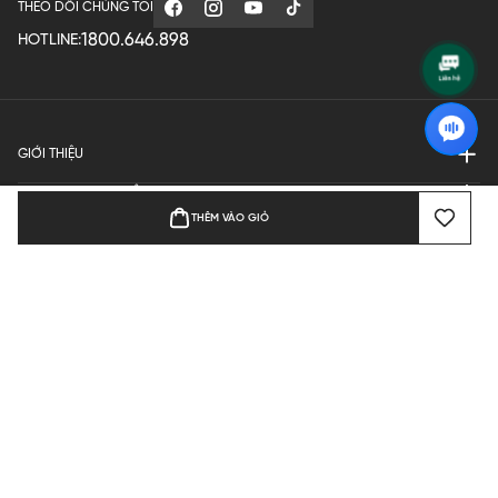
THEO DÕI CHÚNG TÔI
1800.646.898
HOTLINE:
GIỚI THIỆU
QUY ĐỊNH HOẠT ĐỘNG
THÊM VÀO GIỎ
MANUFACTURE
THANH TOÁN
Bản quyền © 2024 KGVIETNAM