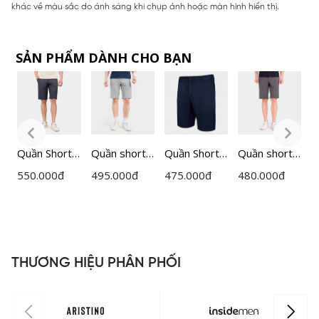
khác về màu sắc do ánh sáng khi chụp ảnh hoặc màn hình hiển thị.
SẢN PHẨM DÀNH CHO BẠN
Quần Short
Quần short
Quần Short
Quần short
Q
Nam
thể thao cạp
thể thao cạp
cạp âu nam
n
550.000
đ
495.000
đ
475.000
đ
480.000
đ
1
Insidemen
âu nam
âu Nam
Insidemen
1
Regular Fit
Insidemen
Insidemen
dáng
C
0
ISO160AAH
dáng
ISO019S3
Regular Fit
I
0
Regular Fit
ISO075FAH
I
ISO166AAH
0
THƯƠNG HIỆU PHÂN PHỐI
0