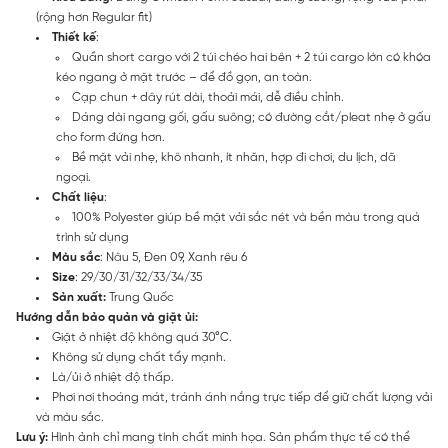
(rộng hơn Regular fit)
Thiết kế
:
Quần short cargo với 2 túi chéo hai bên + 2 túi cargo lớn có khóa
kéo ngang ở mặt trước – để đồ gọn, an toàn.
Cạp chun + dây rút dài, thoải mái, dễ điều chỉnh.
Dáng dài ngang gối, gấu suông; có đường cắt/pleat nhẹ ở gấu
cho form đứng hơn.
Bề mặt vải nhẹ, khô nhanh, ít nhăn, hợp đi chơi, du lịch, dã
ngoại.
Chất liệu
:
100% Polyester giúp bề mặt vải sắc nét và bền màu trong quá
trình sử dụng
Màu sắc
: Nâu 5, Đen 09, Xanh rêu 6
Size
: 29/30/31/32/33/34/35
Sản xuất:
Trung Quốc
Hướng dẫn bảo quản và giặt ủi:
Giặt ở nhiệt độ không quá 30°C.
Không sử dụng chất tẩy mạnh.
Là/ủi ở nhiệt độ thấp.
Phơi nơi thoáng mát, tránh ánh nắng trực tiếp để giữ chất lượng vải
và màu sắc.
Lưu ý:
Hình ảnh chỉ mang tính chất minh họa. Sản phẩm thực tế có thể