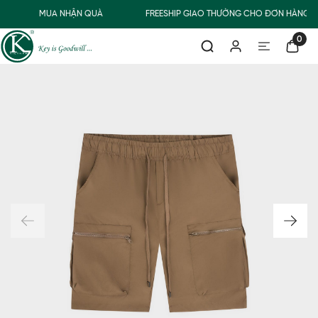
MUA NHẬN QUÀ
FREESHIP GIAO THƯỜNG CHO ĐƠN HÀNG T
0