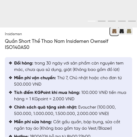
NÂU 5
Insidemen
Quần Short Thể Thao Nam Insidemen Ownself
ISO140AS0
Đổi hàng:
trong 30 ngày với sản phẩm còn nguyên tem
mác, chưa qua sử dụng, giặt (Không bao gồm đồ lót)
Miễn phí vận chuyển:
Thứ 7, Chủ nhật hoặc cho đơn từ
500.000 VNĐ
Tích điểm KGPoint khi mua hàng:
100.000 VNĐ tiền mua
hàng = 1 KGpoint = 2.000 VNĐ
Chính sách quà tặng sinh nhật:
Evoucher (100.000,
500.000, 1.000.000, 1.500.000, 2.000.000 VNĐ)
Miễn phí sửa hàng:
Cắt gấu quần, bóp bụng, sửa cắt
ngắn tay áo (Không bao gồm tay áo Vest/Blazer)
Hotline:
18006226 hỗ trợ từ 8h00:22h00