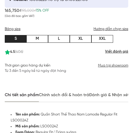
165,750₫
195,000₫
15% OFF
(Giá đã bao gồm VAT)
Bảng size
Hướng dẫn chọn size
S
M
L
XL
XXL
Viết đánh giá
4.5
(406)
Thời gian giao hàng dự kiến
Mua tại showroom
Từ 3 đến 5 ngày kể từ ngày đặt hàng
Chi tiết sản phẩm
Chính sách đổi & hoàn trả
Đánh giá & Nhận xét
Tên sản phẩm:
Quần Short Thể Thao Nam Lamode Regular Fit
LSO002AZ
Mã sản phẩm:
LSO002AZ
Form Dáng:
Regular Fit/ Dáng suông