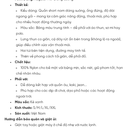
Thiết kế:
Kiểu dáng: Quần short nam dáng suông, ống đứng, độ dài
ngang gối – mang lại cảm giác năng động, thoải mái, phù hợp
cho nhiều hoạt động thường ngày.
Màu sắc: Bảng màu trung tính – dễ phối với áo thun, sơ mi hay
polo.
Lưng thun co giãn, có dây rút ẩn bên trong (không lộ ra ngoài),
giúp điều chỉnh vừa vặn thoải mái.
Hai túi bên tiện dụng, đường may tinh tế.
Thiên về phong cách tối giản, dễ phối đồ.
Chất liệu:
100% Nylon cho bề mặt vải bóng mịn, sắc nét, giữ phom tốt, hạn
chế nhăn nhàu.
Phối với:
Dễ dàng kết hợp với quần âu, kaki, jean...
Phù hợp cho các dịp đi chơi, dạo phố hoặc các hoạt động
ngoài trời.
Màu sắc:
Kẻ xanh
Kích thước:
S/M/L/XL/XXL
Sản xuất:
Việt Nam
Hướng dẫn bảo quản và giặt ủi:
Giặt tay hoặc giặt máy ở chế độ nhẹ với nước lạnh.