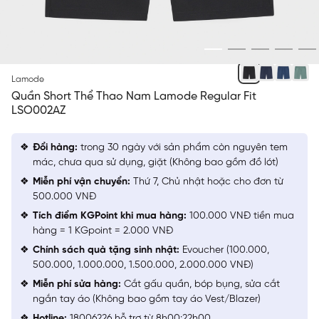
ĐEN 27
Lamode
Quần Short Thể Thao Nam Lamode Regular Fit
LSO002AZ
Đổi hàng:
trong 30 ngày với sản phẩm còn nguyên tem
mác, chưa qua sử dụng, giặt (Không bao gồm đồ lót)
Miễn phí vận chuyển:
Thứ 7, Chủ nhật hoặc cho đơn từ
500.000 VNĐ
Tích điểm KGPoint khi mua hàng:
100.000 VNĐ tiền mua
hàng = 1 KGpoint = 2.000 VNĐ
Chính sách quà tặng sinh nhật:
Evoucher (100.000,
500.000, 1.000.000, 1.500.000, 2.000.000 VNĐ)
Miễn phí sửa hàng:
Cắt gấu quần, bóp bụng, sửa cắt
ngắn tay áo (Không bao gồm tay áo Vest/Blazer)
Hotline:
18006226 hỗ trợ từ 8h00:22h00