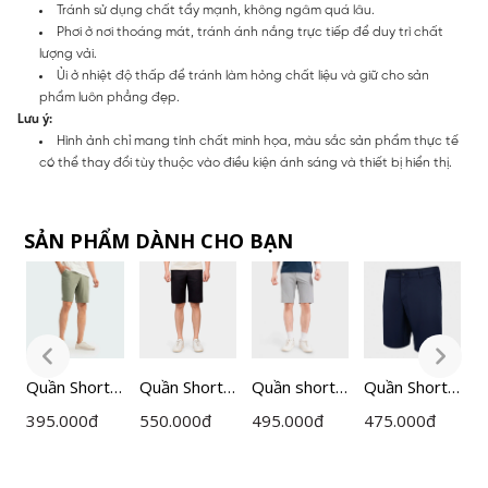
Tránh sử dụng chất tẩy mạnh, không ngâm quá lâu.
Phơi ở nơi thoáng mát, tránh ánh nắng trực tiếp để duy trì chất
lượng vải.
Ủi ở nhiệt độ thấp để tránh làm hỏng chất liệu và giữ cho sản
phẩm luôn phẳng đẹp.
Lưu ý:
Hình ảnh chỉ mang tính chất minh họa, màu sắc sản phẩm thực tế
có thể thay đổi tùy thuộc vào điều kiện ánh sáng và thiết bị hiển thị.
SẢN PHẨM DÀNH CHO BẠN
Quần Short
Quần Short
Quần short
Quần Short
Q
thể thao
Nam
thể thao cạp
thể thao cạp
n
395.000
đ
550.000
đ
495.000
đ
475.000
đ
9
Nam
Insidemen
âu nam
âu Nam
I
Insidemen
Regular Fit
Insidemen
Insidemen
I
H
Regular Fit
ISO161AAH
dáng
ISO019S3
0