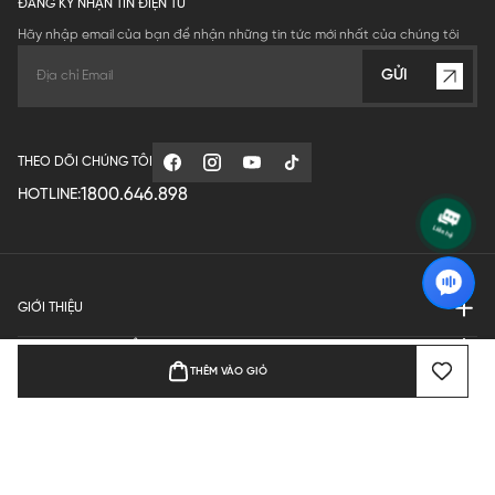
ĐĂNG KÝ NHẬN TIN ĐIỆN TỬ
Hãy nhập email của bạn để nhận những tin tức mới nhất của chúng tôi
GỬI
THEO DÕI CHÚNG TÔI
1800.646.898
HOTLINE:
GIỚI THIỆU
QUY ĐỊNH HOẠT ĐỘNG
THÊM VÀO GIỎ
MANUFACTURE
THANH TOÁN