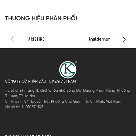
ISOR01MT
0
Regular Fit
ISO166AAH
THƯƠNG HIỆU PHÂN PHỐI
0
CÔNG TY CỔ PHẦN ĐẦU TƯ K&G VIỆT NAM
Trụ sở chính: Tầng 11, Khối A, Tòa nhà Sông Đà, Đường Phạm Hùng, Phường
Từ Liêm, TP Hà Nội
Chi Nhánh: 84 Nguyễn Trãi, Phường Chợ Quán, Hồ Chí Minh, Việt Nam
Mã số thuế: 0105911105