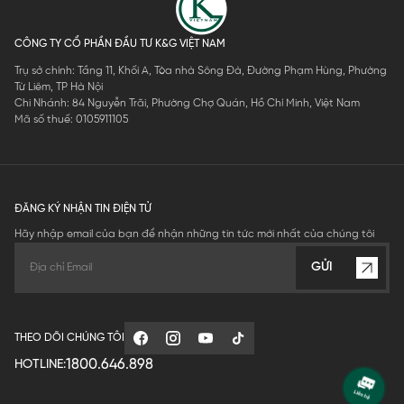
CÔNG TY CỔ PHẦN ĐẦU TƯ K&G VIỆT NAM
Trụ sở chính: Tầng 11, Khối A, Tòa nhà Sông Đà, Đường Phạm Hùng, Phường
Từ Liêm, TP Hà Nội
Chi Nhánh: 84 Nguyễn Trãi, Phường Chợ Quán, Hồ Chí Minh, Việt Nam
Mã số thuế: 0105911105
ĐĂNG KÝ NHẬN TIN ĐIỆN TỬ
Hãy nhập email của bạn để nhận những tin tức mới nhất của chúng tôi
GỬI
THEO DÕI CHÚNG TÔI
1800.646.898
HOTLINE: