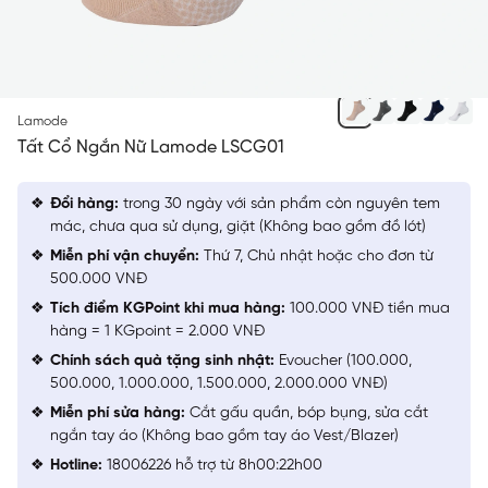
BE 117
Lamode
Tất Cổ Ngắn Nữ Lamode LSCG01
Đổi hàng:
trong 30 ngày với sản phẩm còn nguyên tem
mác, chưa qua sử dụng, giặt (Không bao gồm đồ lót)
Miễn phí vận chuyển:
Thứ 7, Chủ nhật hoặc cho đơn từ
500.000 VNĐ
Tích điểm KGPoint khi mua hàng:
100.000 VNĐ tiền mua
hàng = 1 KGpoint = 2.000 VNĐ
Chính sách quà tặng sinh nhật:
Evoucher (100.000,
500.000, 1.000.000, 1.500.000, 2.000.000 VNĐ)
Miễn phí sửa hàng:
Cắt gấu quần, bóp bụng, sửa cắt
ngắn tay áo (Không bao gồm tay áo Vest/Blazer)
Hotline:
18006226 hỗ trợ từ 8h00:22h00