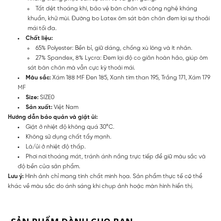
Tất dệt thoáng khí, bảo vệ bàn chân với công nghệ kháng
khuẩn, khử mùi. Đường bo Latex ôm sát bàn chân đem lại sự thoải
mái tối đa.
Chất liệu:
65% Polyester: Bền bỉ, giữ dáng, chống xù lông và ít nhăn.
27% Spandex, 8% Lycra: Đem lại độ co giãn hoàn hảo, giúp ôm
sát bàn chân mà vẫn cực kỳ thoải mái.
Màu sắc:
Xám 188 MF Đen 185, Xanh tím than 195, Trắng 171, Xám 179
MF
Size:
SIZE0
Sản xuất:
Việt Nam
Hướng dẫn bảo quản và giặt ủi:
Giặt ở nhiệt độ không quá 30°C.
Không sử dụng chất tẩy mạnh.
Là/ủi ở nhiệt độ thấp.
Phơi nơi thoáng mát, tránh ánh nắng trực tiếp để giữ màu sắc và
độ bền của sản phẩm.
Lưu ý:
Hình ảnh chỉ mang tính chất minh họa. Sản phẩm thực tế có thể
khác về màu sắc do ánh sáng khi chụp ảnh hoặc màn hình hiển thị.