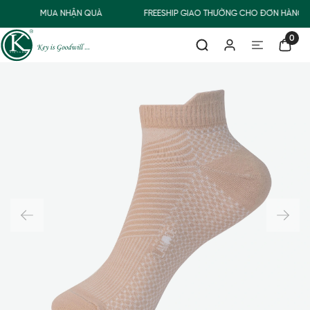
MUA NHẬN QUÀ
FREESHIP GIAO THƯỜNG CHO ĐƠN HÀNG T
0