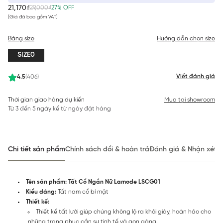
21,170₫
29,000₫
27% OFF
(Giá đã bao gồm VAT)
Bảng size
Hướng dẫn chọn size
SIZE0
Viết đánh giá
4.5
(406)
Thời gian giao hàng dự kiến
Mua tại showroom
Từ 3 đến 5 ngày kể từ ngày đặt hàng
Chi tiết sản phẩm
Chính sách đổi & hoàn trả
Đánh giá & Nhận xét
Tên sản phẩm: Tất Cổ Ngắn Nữ Lamode LSCG01
Kiểu dáng:
Tất nam cổ bí mật
Thiết kế:
Thiết kế tất lười giúp chúng không lộ ra khỏi giày, hoàn hảo cho
những trang phục cần sự tinh tế và gọn gàng.