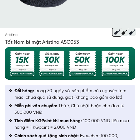
XÁM 84
Aristino
Tất Nam bí mật Aristino ASC053
Đổi hàng:
trong 30 ngày với sản phẩm còn nguyên tem
mác, chưa qua sử dụng, giặt (Không bao gồm đồ lót)
Miễn phí vận chuyển:
Thứ 7, Chủ nhật hoặc cho đơn từ
500.000 VNĐ
Tích điểm KGPoint khi mua hàng:
100.000 VNĐ tiền mua
hàng = 1 KGpoint = 2.000 VNĐ
Chính sách quà tặng sinh nhật:
Evoucher (100.000,