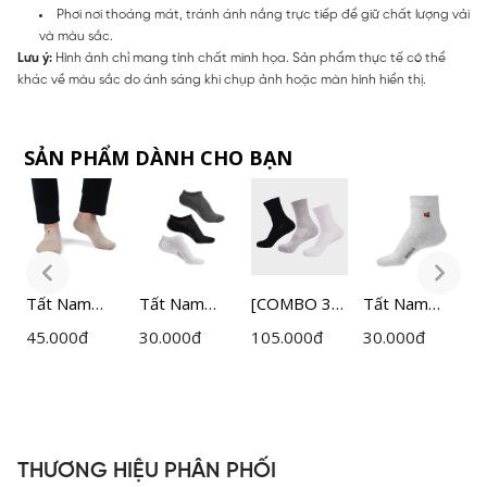
Phơi nơi thoáng mát, tránh ánh nắng trực tiếp để giữ chất lượng vải
và màu sắc.
Lưu ý:
Hình ảnh chỉ mang tính chất minh họa. Sản phẩm thực tế có thể
khác về màu sắc do ánh sáng khi chụp ảnh hoặc màn hình hiển thị.
SẢN PHẨM DÀNH CHO BẠN
i
Tất Nam
Tất Nam
[COMBO 3
Tất Nam
T
Bizmen
Bizmen
ĐÔI] Tất
Bizmen
đ
45.000
đ
30.000
đ
105.000
đ
30.000
đ
3
Cotton
Cotton
nam Active
Cotton
A
BSC002
BZS006
cổ trung
BZS004
n
Insidemen
I
H0
ISC002EDP0
I
3
THƯƠNG HIỆU PHÂN PHỐI