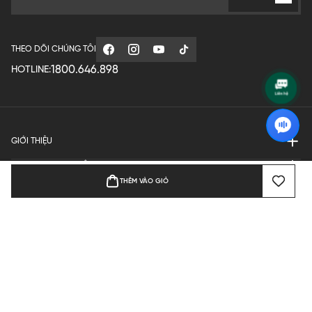
THEO DÕI CHÚNG TÔI
1800.646.898
HOTLINE:
GIỚI THIỆU
QUY ĐỊNH HOẠT ĐỘNG
THÊM VÀO GIỎ
MANUFACTURE
THANH TOÁN