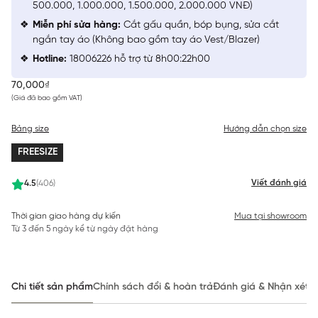
500.000, 1.000.000, 1.500.000, 2.000.000 VNĐ)
Miễn phí sửa hàng:
Cắt gấu quần, bóp bụng, sửa cắt
ngắn tay áo (Không bao gồm tay áo Vest/Blazer)
Hotline:
18006226 hỗ trợ từ 8h00:22h00
70,000₫
(Giá đã bao gồm VAT)
Bảng size
Hướng dẫn chọn size
FREESIZE
Viết đánh giá
4.5
(406)
Thời gian giao hàng dự kiến
Mua tại showroom
Từ 3 đến 5 ngày kể từ ngày đặt hàng
Chi tiết sản phẩm
Chính sách đổi & hoàn trả
Đánh giá & Nhận xét