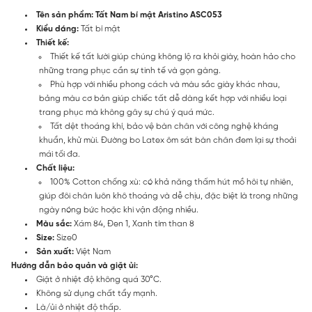
Tên sản phẩm: Tất Nam bí mật Aristino ASC053
Kiểu dáng:
Tất bí mật
Thiết kế:
Thiết kế tất lười giúp chúng không lộ ra khỏi giày, hoàn hảo cho
những trang phục cần sự tinh tế và gọn gàng.
Phù hợp với nhiều phong cách và màu sắc giày khác nhau,
bảng màu cơ bản giúp chiếc tất dễ dàng kết hợp với nhiều loại
trang phục mà không gây sự chú ý quá mức.
Tất dệt thoáng khí, bảo vệ bàn chân với công nghệ kháng
khuẩn, khử mùi. Đường bo Latex ôm sát bàn chân đem lại sự thoải
mái tối đa.
Chất liệu:
100% Cotton chống xù: có khả năng thấm hút mồ hôi tự nhiên,
giúp đôi chân luôn khô thoáng và dễ chịu, đặc biệt là trong những
ngày nóng bức hoặc khi vận động nhiều.
Màu sắc:
Xám 84, Đen 1, Xanh tím than 8
Size:
Size0
Sản xuất:
Việt Nam
Hướng dẫn bảo quản và giặt ủi:
Giặt ở nhiệt độ không quá 30°C.
Không sử dụng chất tẩy mạnh.
Là/ủi ở nhiệt độ thấp.