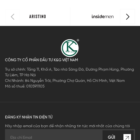
CÔNG TY CỔ PHẦN ĐẦU TƯ K&G VIỆT NAM
Trụ sở chính: Tầng 11, Khối A, Tòa nhà Sông Đà, Đường Phạm Hùng, Phường
Từ Liêm, TP Hà Nội
Chi Nhánh: 84 Nguyễn Trãi, Phường Chợ Quán, Hồ Chí Minh, Việt Nam
Mã số thuế: 0105911105
ĐĂNG KÝ NHẬN TIN ĐIỆN TỬ
Hãy nhập email của bạn để nhận những tin tức mới nhất của chúng tôi
GỬI