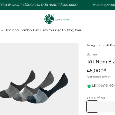
SHIP GIAO THƯỜNG CHO ĐƠN HÀNG TỪ 500.000Đ
MUA NHẬN QUÀ
 & Bàn chải
Combo Tiết Kiệm
Phụ kiện
Thương hiệu
Trang chủ
All Pr
Bizmen
Tất Nam Bi
45,000₫
(Giá đã bao gồm VAT)
Viết đán
4.5
(406)
XANH CỔ VỊT