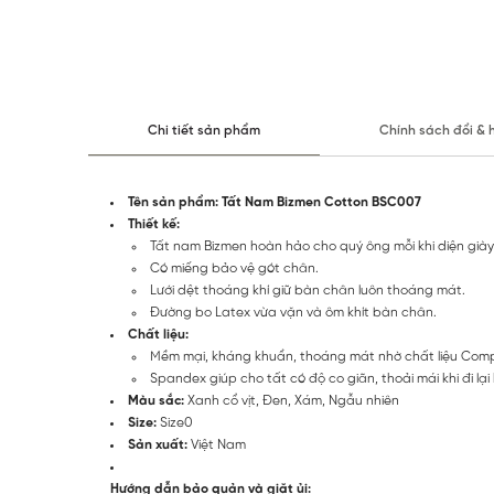
Chi tiết sản phẩm
Chính sách đổi & 
Tên sản phẩm: Tất Nam Bizmen Cotton BSC007
Thiết kế:
Tất nam Bizmen hoàn hảo cho quý ông mỗi khi diện giày d
Có miếng bảo vệ gót chân.
Lưới dệt thoáng khí giữ bàn chân luôn thoáng mát.
Đường bo Latex vừa vặn và ôm khít bàn chân.
Chất liệu:
Mềm mại, kháng khuẩn, thoáng mát nhờ chất liệu Com
Spandex giúp cho tất có độ co giãn, thoải mái khi đi 
Màu sắc:
Xanh cổ vịt, Đen, Xám, Ngẫu nhiên
Size:
Size0
Sản xuất:
Việt Nam
Hướng dẫn bảo quản và giặt ủi: