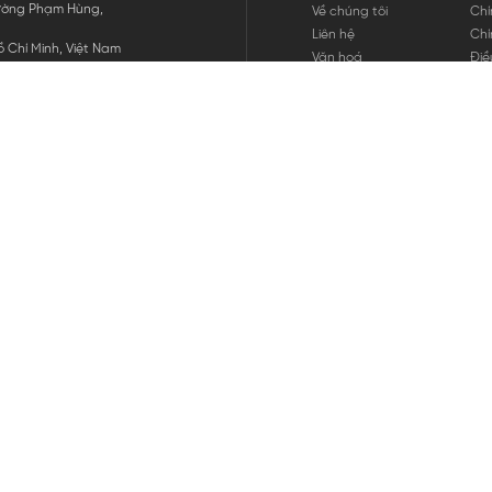
 Đường Phạm Hùng,
Về chúng tôi
Chí
Liên hệ
Chí
 Chí Minh, Việt Nam
Văn hoá
Điề
Tuyển dụng
Chí
Tin tức
Thô
Hư
Chí
THANH TOÁN
chúng tôi
GỬI
1800.646.898
HOTLINE: