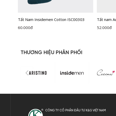
Tất Nam Insidemen Cotton ISC00303
Tất nam Ac
ISC013M0
60.000
đ
52.000
đ
THƯƠNG HIỆU PHÂN PHỐI
CÔNG TY CỔ PHẦN ĐẦU TƯ K&G VIỆT NAM