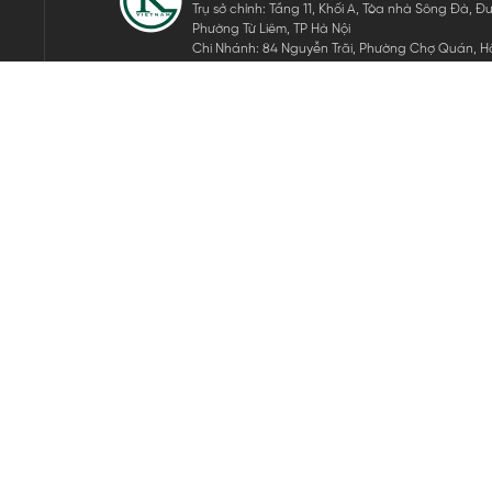
Trụ sở chính: Tầng 11, Khối A, Tòa nhà Sông Đà,
Phường Từ Liêm, TP Hà Nội
Chi Nhánh: 84 Nguyễn Trãi, Phường Chợ Quán, Hồ
Mã số thuế: 0105911105
ĐĂNG KÝ NHẬN TIN ĐIỆN TỬ
Hãy nhập email của bạn để nhận những tin tức mới nhất của 
THEO DÕI CHÚNG TÔI
Bản quyền © 2024 KGVIETNAM