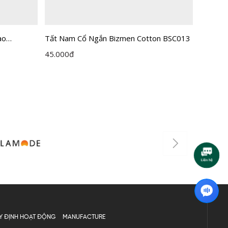
ao
Tất Nam Cổ Ngắn Bizmen Cotton BSC013
Tất Na
45.000
đ
40.000
Y ĐỊNH HOẠT ĐỘNG
MANUFACTURE