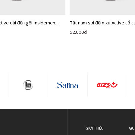
tive dài đến gối Insidemen
Tất nam sợi đệm xù Active cổ c
H0
Insidemen ISC016A0H0
52.000
đ
GIỚI THIỆU
QU