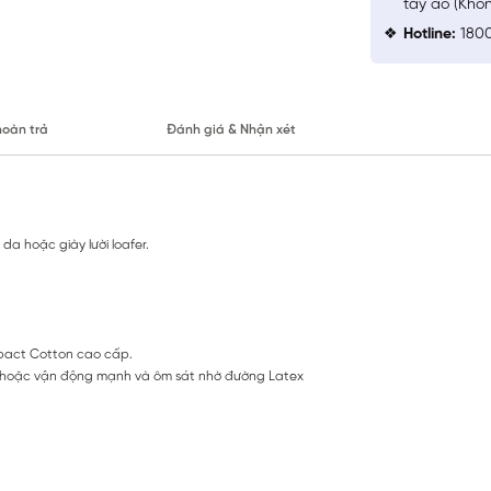
tay áo (Khô
Hotline:
1800
hoàn trả
Đánh giá & Nhận xét
a hoặc giày lười loafer.
pact Cotton cao cấp.
lại hoặc vận động mạnh và ôm sát nhờ đường Latex