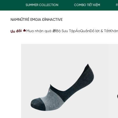
0Đ
SUMMER COLLECTION
COMBO TIẾT KIỆM
FREE
NAM
NỮ
TRẺ EM
GIA ĐÌNH
ACTIVE
Ưu đãi 🔥
Mua nhận quà 🎁
Bộ Sưu Tập
Áo
Quần
Đồ lót & Tất
Khăn