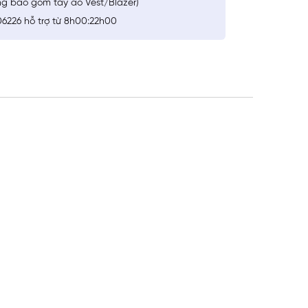
ng bao gồm tay áo Vest/Blazer)
6226 hỗ trợ từ 8h00:22h00