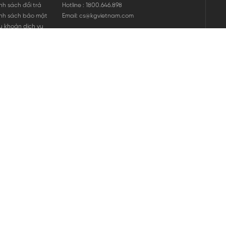
nh sách đổi trả
Hotline : 1800.646.898
nh sách bảo mật
Email: cs@kgvietnam.com
u khoản dịch vụ
nh sách bảo hành
ng tin hàng hóa
ớng dẫn mua hàng
nh sách vận chuyển