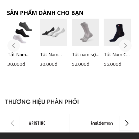
SẢN PHẨM DÀNH CHO BẠN
Tất Nam
Tất Nam
Tất nam sợi
Tất Nam Cổ
T
Bizmen
Bizmen
đệm xù
Trung
A
30.000
đ
30.000
đ
52.000
đ
55.000
đ
3
Cotton
Cotton
Active cổ
Bizmen
n
BZS006
BZS008
cao
Cotton
I
Insidemen
BSC02008
I
P0
ISC016A0H0
0
THƯƠNG HIỆU PHÂN PHỐI