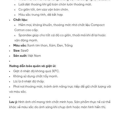
Lưới dệt thoáng khí giữ bàn chân luôn thoáng mát.
Co giãn tốt, ôm vừa vặn bàn chân.
Màu sắc trung tính, dẽ kết hợp
Chất liệu:
Mềm mại, kháng khuẩn, thoáng mát nhờ chất liệu Compact
Cotton cao cấp.
Spandex giúp cho tất có độ co giãn, thoải mái khi đi lại hoặc
vận động mạnh.
Màu sắc:
Xanh tím than, Xám, Đen, Trắng
Size:
Size0
Sản xuất:
Việt Nam
Hướng dẫn bảo quản và giặt ủi:
Giặt ở nhiệt độ không quá 30°C.
Không sử dụng chất tẩy mạnh.
Là/ủi ở nhiệt độ thấp.
Phơi nơi thoáng mát, tránh ánh nắng trực tiếp để giữ chất lượng vải
và màu sắc.
Lưu ý:
Hình ảnh chỉ mang tính chất minh họa. Sản phẩm thực tế có thể
khác về màu sắc do ánh sáng khi chụp ảnh hoặc màn hình hiển thị.