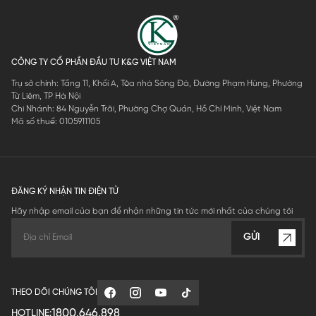
CÔNG TY CỔ PHẦN ĐẦU TƯ K&G VIỆT NAM
Trụ sở chính: Tầng 11, Khối A, Tòa nhà Sông Đà, Đường Phạm Hùng, Phường
Từ Liêm, TP Hà Nội
Chi Nhánh: 84 Nguyễn Trãi, Phường Chợ Quán, Hồ Chí Minh, Việt Nam
Mã số thuế: 0105911105
ĐĂNG KÝ NHẬN TIN ĐIỆN TỬ
Hãy nhập email của bạn để nhận những tin tức mới nhất của chúng tôi
GỬI
THEO DÕI CHÚNG TÔI
1800.646.898
HOTLINE: