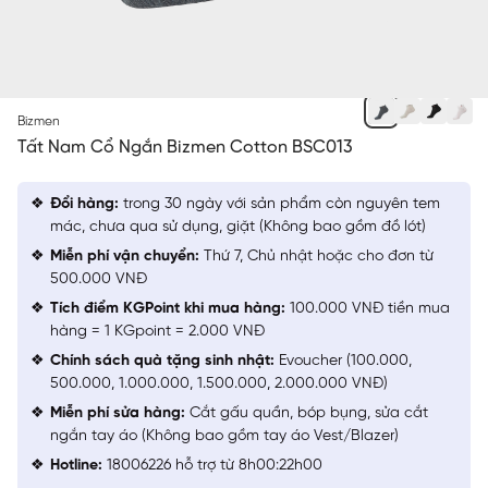
XANH TÍM THAN
Bizmen
Tất Nam Cổ Ngắn Bizmen Cotton BSC013
Đổi hàng:
trong 30 ngày với sản phẩm còn nguyên tem
mác, chưa qua sử dụng, giặt (Không bao gồm đồ lót)
Miễn phí vận chuyển:
Thứ 7, Chủ nhật hoặc cho đơn từ
500.000 VNĐ
Tích điểm KGPoint khi mua hàng:
100.000 VNĐ tiền mua
hàng = 1 KGpoint = 2.000 VNĐ
Chính sách quà tặng sinh nhật:
Evoucher (100.000,
500.000, 1.000.000, 1.500.000, 2.000.000 VNĐ)
Miễn phí sửa hàng:
Cắt gấu quần, bóp bụng, sửa cắt
ngắn tay áo (Không bao gồm tay áo Vest/Blazer)
Hotline:
18006226 hỗ trợ từ 8h00:22h00