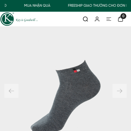
00Đ
MUA NHẬN QUÀ
FREESHIP GIAO THƯỜNG CHO ĐƠN HÀ
0