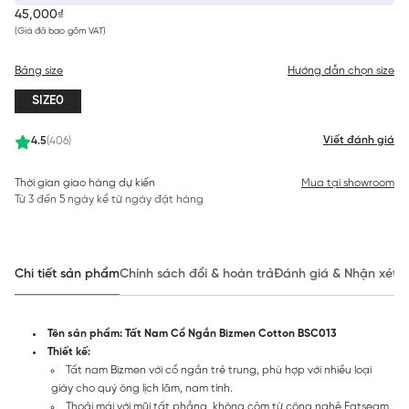
45,000₫
(Giá đã bao gồm VAT)
Bảng size
Hướng dẫn chọn size
SIZE0
Viết đánh giá
4.5
(406)
Thời gian giao hàng dự kiến
Mua tại showroom
Từ 3 đến 5 ngày kể từ ngày đặt hàng
Chi tiết sản phẩm
Chính sách đổi & hoàn trả
Đánh giá & Nhận xét
Tên sản phẩm: Tất Nam Cổ Ngắn Bizmen Cotton BSC013
Thiết kế:
Tất nam Bizmen với cổ ngắn trẻ trung, phù hợp với nhiều loại
giày cho quý ông lịch lãm, nam tính.
Thoải mái với mũi tất phẳng, không cộm từ công nghệ Fatseam.