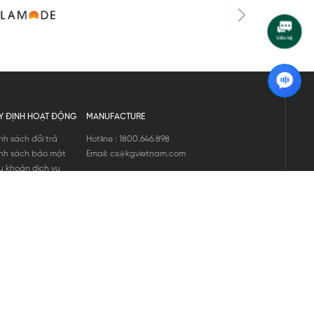
Y ĐỊNH HOẠT ĐỘNG
MANUFACTURE
nh sách đổi trả
Hotline : 1800.646.898
nh sách bảo mật
Email: cs@kgvietnam.com
u khoản dịch vụ
nh sách bảo hành
ng tin hàng hóa
ớng dẫn mua hàng
nh sách vận chuyển