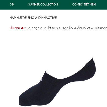
0.000Đ
SUMMER COLLECTION
COMBO TIẾT KIỆM
F
NAM
NỮ
TRẺ EM
GIA ĐÌNH
ACTIVE
Ưu đãi 🔥
Mua nhận quà 🎁
Bộ Sưu Tập
Áo
Quần
Đồ lót & Tất
Khăn