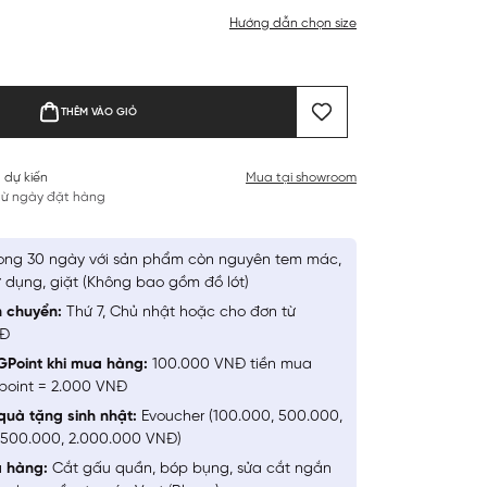
Hướng dẫn chọn size
THÊM VÀO GIỎ
 dự kiến
Mua tại showroom
 từ ngày đặt hàng
ong 30 ngày với sản phẩm còn nguyên tem mác,
 dụng, giặt (Không bao gồm đồ lót)
n chuyển:
Thứ 7, Chủ nhật hoặc cho đơn từ
NĐ
GPoint khi mua hàng:
100.000 VNĐ tiền mua
point = 2.000 VNĐ
quà tặng sinh nhật:
Evoucher (100.000, 500.000,
1.500.000, 2.000.000 VNĐ)
a hàng:
Cắt gấu quần, bóp bụng, sửa cắt ngắn