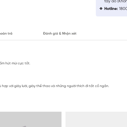
tay áo (Khô
Hotline:
1800
hoàn trả
Đánh giá & Nhận xét
m hút mùi cực tốt.
 hợp với giày lười, giày thể thao và những người thích đi tất cổ ngắn.