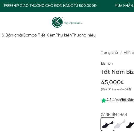
REESHIP GIAO THƯỜNG CHO ĐƠN HÀNG TỪ 500.000Đ
MUA NHẬN QU
 & Bàn chải
Combo Tiết Kiệm
Phụ kiện
Thương hiệu
Trang chủ
All Pr
Bizmen
Tất Nam Bi
45,000₫
(Giá đã bao gồm VAT)
Viết đán
4.5
(406)
XANH TÍM THAN