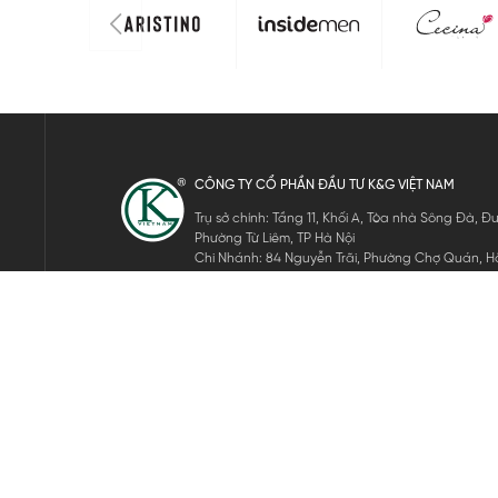
CÔNG TY CỔ PHẦN ĐẦU TƯ K&G VIỆT NAM
Trụ sở chính: Tầng 11, Khối A, Tòa nhà Sông Đà,
Phường Từ Liêm, TP Hà Nội
Chi Nhánh: 84 Nguyễn Trãi, Phường Chợ Quán, Hồ
Mã số thuế: 0105911105
ĐĂNG KÝ NHẬN TIN ĐIỆN TỬ
Hãy nhập email của bạn để nhận những tin tức mới nhất của 