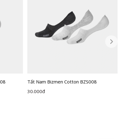
008
Tất Nam Bizmen Cotton BZS008
Tất Na
30.000
đ
45.000