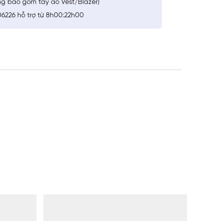
ng bao gồm tay áo Vest/Blazer)
6226 hỗ trợ từ 8h00:22h00