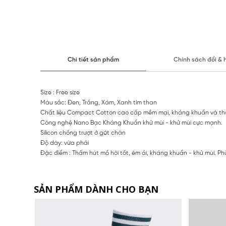
Chi tiết sản phẩm
Chính sách đổi & 
Size : Free size
Màu sắc: Đen, Trắng, Xám, Xanh tím than
Chất liệu Compact Cotton cao cấp mềm mại, kháng khuẩn và thấ
Công nghệ Nano Bạc Kháng Khuẩn khử mùi - khử mùi cực mạnh.
Silicon chống trượt ở gót chân
Độ dày: vừa phải
Đặc điểm : Thấm hút mồ hôi tốt, êm ái, kháng khuẩn - khử mùi. Phù
SẢN PHẨM DÀNH CHO BẠN