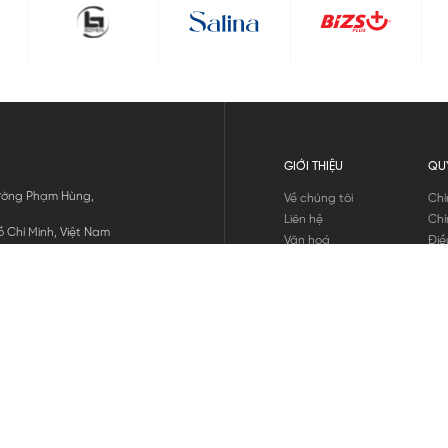
GIỚI THIỆU
QU
 Đường Phạm Hùng,
Về chúng tôi
Chí
Liên hệ
Chí
 Chí Minh, Việt Nam
Văn hoá
Điề
Tuyển dụng
Chí
Tin tức
Thô
Hư
Chí
THANH TOÁN
chúng tôi
GỬI