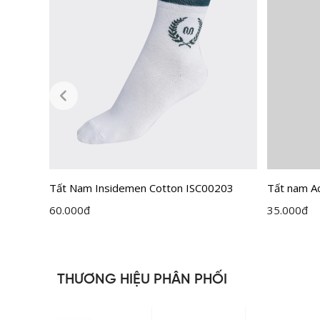
Tất Nam Insidemen Cotton ISC00203
Tất nam Ac
ISC011M0
60.000
đ
35.000
đ
THƯƠNG HIỆU PHÂN PHỐI