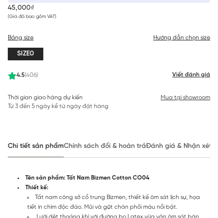
45,000₫
(Giá đã bao gồm VAT)
Bảng size
Hướng dẫn chọn size
SIZE0
Viết đánh giá
4.5
(406)
Thời gian giao hàng dự kiến
Mua tại showroom
Từ 3 đến 5 ngày kể từ ngày đặt hàng
Chi tiết sản phẩm
Chính sách đổi & hoàn trả
Đánh giá & Nhận xét
Tên sản phẩm: Tất Nam Bizmen Cotton CO04
Thiết kế:
Tất nam công sở cổ trung Bizmen, thiết kế ôm sát lịch sự, họa
tiết in chìm độc đáo. Mũi và gót chân phối màu nổi bật.
Lưới dệt thoáng khí với đường bo Latex vừa vặn ôm sát bàn