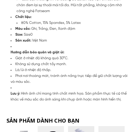
chân đem lại sự thoải mái tối đa. Mũi tất phẳng, không cộm nhờ
công nghệ Fatseam
Chất liệu:
80% Cotton, 15% Spandex, 5% Latex
Màu sắc:
Ghi, Trắng, Đen, Xanh đậm
Size:
Size0
Sản xuất:
Việt Nam
Hướng dẫn bảo quản và giặt ủi:
Giặt ở nhiệt độ không quá 30°C.
Không sử dụng chất tẩy mạnh.
Là/ủi ở nhiệt độ thấp.
Phơi nơi thoáng mát, tránh ánh nắng trực tiếp để giữ chất lượng vải
và màu sắc.
Lưu ý:
Hình ảnh chỉ mang tính chất minh họa. Sản phẩm thực tế có thể
khác về màu sắc do ánh sáng khi chụp ảnh hoặc màn hình hiển thị.
SẢN PHẨM DÀNH CHO BẠN