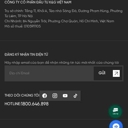
CÔNG TY CỔ PHẦN ĐẦU TƯ K&G VIỆT NAM
Trụ sở chính: Tầng 11, Khối A, Tòa nhà Sông Đà, Đường Phạm Hùng, Phường
Từ Liêm, TP Hà Nội
Chi Nhánh: 84 Nguyễn Trãi, Phường Chợ Quán, Hồ Chí Minh, Việt Nam
Mã số thuế: 0105911105
ĐĂNG KÝ NHẬN TIN ĐIỆN TỬ
Hãy nhập email của bạn để nhận những tin tức mới nhất của chúng tôi
GỬI
THEO DÕI CHÚNG TÔI
1800.646.898
HOTLINE: