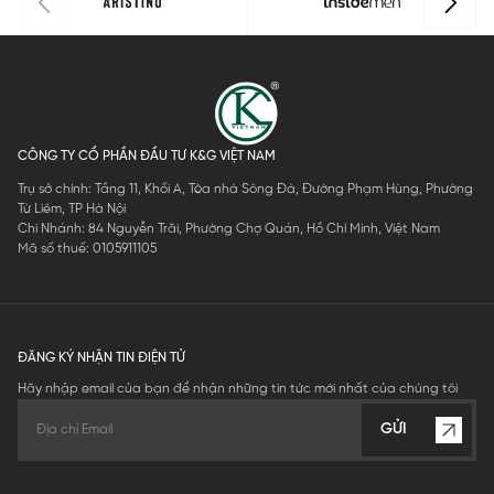
CÔNG TY CỔ PHẦN ĐẦU TƯ K&G VIỆT NAM
Trụ sở chính: Tầng 11, Khối A, Tòa nhà Sông Đà, Đường Phạm Hùng, Phường
Từ Liêm, TP Hà Nội
Chi Nhánh: 84 Nguyễn Trãi, Phường Chợ Quán, Hồ Chí Minh, Việt Nam
Mã số thuế: 0105911105
ĐĂNG KÝ NHẬN TIN ĐIỆN TỬ
Hãy nhập email của bạn để nhận những tin tức mới nhất của chúng tôi
GỬI