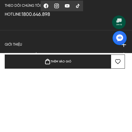
THEO DÕI CHÚNG TÔI
1800.646.898
HOTLINE:
GIỚI THIỆU
QUY ĐỊNH HOẠT ĐỘNG
THÊM VÀO GIỎ
MANUFACTURE
THANH TOÁN
Bản quyền © 2024 KGVIETNAM