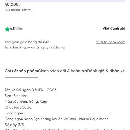
40,000₫
(Giá đã bao gồm VAT)
Viết đánh giá
4.5
(406)
Thời gian giao hàng dự kiến
Mua tại showroom
Từ 3 đến 5 ngày kể từ ngày đặt hàng
Chi tiết sản phẩm
Chính sách đổi & hoàn trả
Đánh giá & Nhận xét
Tất, Vớ Cổ Ngắn BIZMEN - CO06
Size : Free size
Màu sắc: Đen, Trắng, Xám
Chất liệu : Cotton
Công nghệ:
Công nghệ Nano Bạc Kháng Khuẩn khử mùi - khử mùi cực mạnh.
Độ dày: 3/5