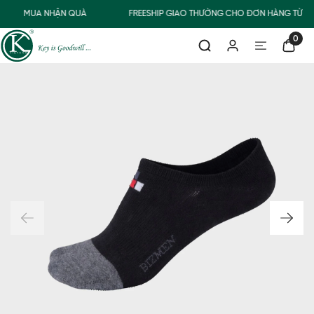
MUA NHẬN QUÀ
FREESHIP GIAO THƯỜNG CHO ĐƠN HÀNG TỪ 5
0