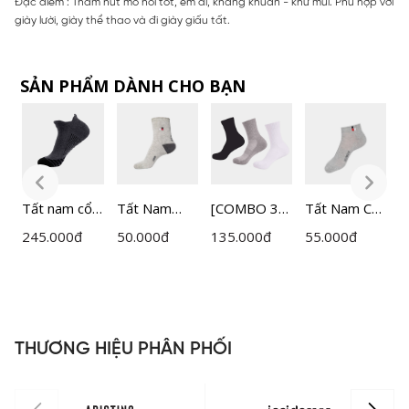
Đặc điểm : Thấm hút mồ hôi tốt, êm ái, kháng khuẩn - khử mùi. Phù hợp với
giày lười, giày thể thao và đi giày giấu tất.
SẢN PHẨM DÀNH CHO BẠN
Tất nam cổ
Tất Nam
[COMBO 3
Tất Nam Cổ
T
ngắn
Bizmen
ĐÔI] Tất
Ngắn
I
245.000
đ
50.000
đ
135.000
đ
55.000
đ
6
Insidemen
Cotton
nam sợi đệm
Bizmen
C
ACTIVE
BSC01808
xù Active cổ
BSC008
I
H
ISC034EDP0
trung
1
Insidemen
ISC005EDP0
THƯƠNG HIỆU PHÂN PHỐI
3