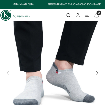
MUA NHẬN QUÀ
FREESHIP GIAO THƯỜNG CHO ĐƠN HÀNG T
0