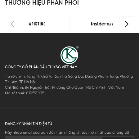
THƯƠNG HIỆU PHÂN PHỐI
CÔNG TY CỔ PHẦN ĐẦU TƯ K&G VIỆT NAM
Trụ sở chính: Tầng 11, Khối A, Tòa nhà Sông Đà, Đường Phạm Hùng, Phường
Từ Liêm, TP Hà Nội
Chi Nhánh: 84 Nguyễn Trãi, Phường Chợ Quán, Hồ Chí Minh, Việt Nam
Mã số thuế: 0105911105
ĐĂNG KÝ NHẬN TIN ĐIỆN TỬ
Hãy nhập email của bạn để nhận những tin tức mới nhất của chúng tôi