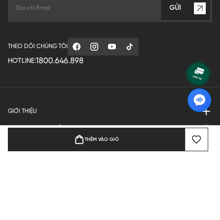
GỬI
THEO DÕI CHÚNG TÔI
1800.646.898
HOTLINE:
GIỚI THIỆU
QUY ĐỊNH HOẠT ĐỘNG
THÊM VÀO GIỎ
MANUFACTURE
THANH TOÁN