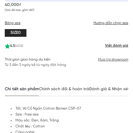
40,000₫
(Giá đã bao gồm VAT)
Bảng size
Hướng dẫn chọn size
SIZE0
Viết đánh giá
4.5
(406)
Thời gian giao hàng dự kiến
Mua tại showroom
Từ 3 đến 5 ngày kể từ ngày đặt hàng
Chi tiết sản phẩm
Chính sách đổi & hoàn trả
Đánh giá & Nhận xét
Tất, Vớ Cổ Ngắn Cotton Bizmen CSP-07
Size : Free size
Màu sắc: Đen, Xám, Trắng
Chất liệu : Cotton
Công nghệ: