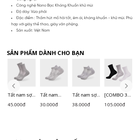
Công nghệ Nano Bạc Kháng Khuẩn khử mùi
Độ dày: Vừa phải
Đặc điểm : Thấm hút mồ hôi tốt, êm ái, kháng khuẩn - khử mùi. Phù
hợp với giày thể thao, giày văn phòng.
Sản xuất: Việt Nam
SẢN PHẨM DÀNH CHO BẠN
Tất nam sợi
Tất nam
Tất nam sợi
[COMBO 3
T
đệm xù
Active cố
đệm xù
ĐÔI] Tất
B
45.000
đ
30.000
đ
38.000
đ
105.000
đ
4
Active cổ
ngắn
Active cổ
nam Active
C
trung
Insidemen
ngắn
cổ trung
B
Insidemen
ISC010M0H
Insidemen
Insidemen
P0
ISC017A0H0
0
ISC018A0H0
ISC002EDP0
3