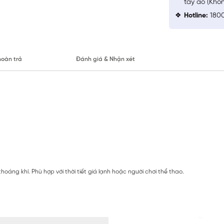
tay áo (Khô
Hotline:
1800
hoàn trả
Đánh giá & Nhận xét
oáng khí. Phù hợp với thời tiết giá lạnh hoặc người chơi thể thao.