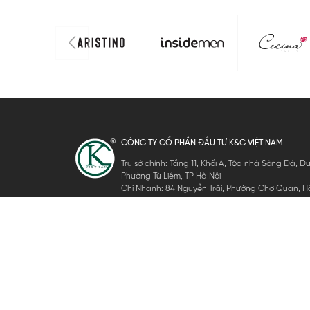
CÔNG TY CỔ PHẦN ĐẦU TƯ K&G VIỆT NAM
Trụ sở chính: Tầng 11, Khối A, Tòa nhà Sông Đà,
Phường Từ Liêm, TP Hà Nội
Chi Nhánh: 84 Nguyễn Trãi, Phường Chợ Quán, Hồ
Mã số thuế: 0105911105
ĐĂNG KÝ NHẬN TIN ĐIỆN TỬ
Hãy nhập email của bạn để nhận những tin tức mới nhất của 