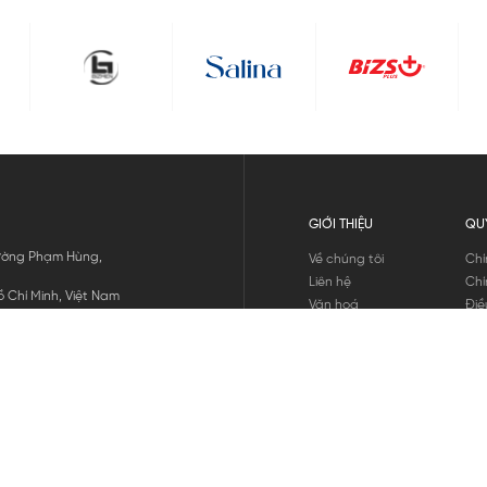
GIỚI THIỆU
QU
 Đường Phạm Hùng,
Về chúng tôi
Chí
Liên hệ
Chí
 Chí Minh, Việt Nam
Văn hoá
Điề
Tuyển dụng
Chí
Tin tức
Thô
Hư
Chí
THANH TOÁN
chúng tôi
GỬI