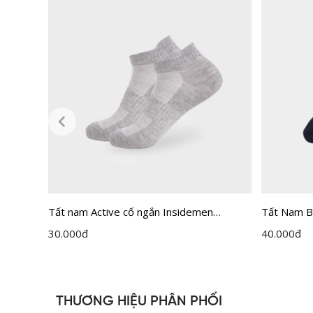
 gối
Tất nam Active cố ngắn Insidemen
Tất Nam B
ISC010M0H0
30.000
đ
40.000
đ
THƯƠNG HIỆU PHÂN PHỐI