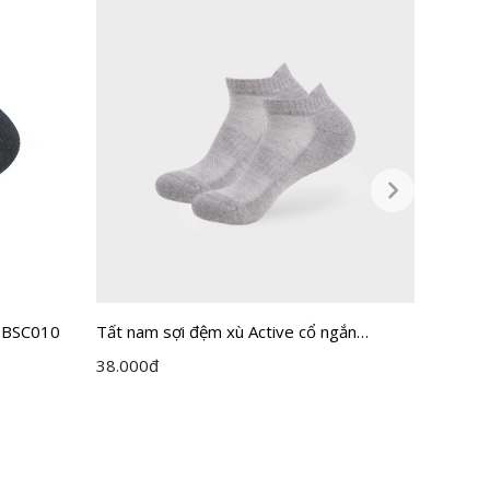
n BSC010
Tất nam sợi đệm xù Active cổ ngắn
Combo 5
Insidemen ISC018A0H0
BSC01
38.000
đ
225.00