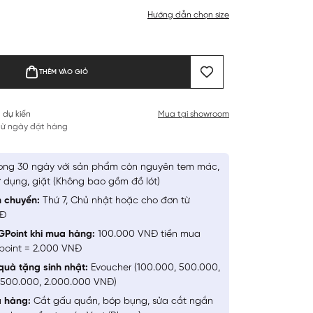
Hướng dẫn chọn size
THÊM VÀO GIỎ
 dự kiến
Mua tại showroom
 từ ngày đặt hàng
ong 30 ngày với sản phẩm còn nguyên tem mác,
 dụng, giặt (Không bao gồm đồ lót)
n chuyển:
Thứ 7, Chủ nhật hoặc cho đơn từ
NĐ
GPoint khi mua hàng:
100.000 VNĐ tiền mua
point = 2.000 VNĐ
quà tặng sinh nhật:
Evoucher (100.000, 500.000,
1.500.000, 2.000.000 VNĐ)
a hàng:
Cắt gấu quần, bóp bụng, sửa cắt ngắn