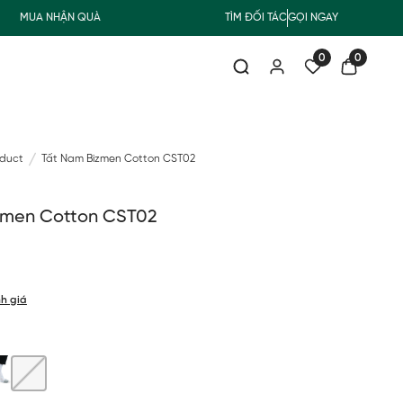
MUA NHẬN QUÀ
FREESHIP GIAO THƯỜNG CHO ĐƠN HÀNG TỪ 500.00
TÌM ĐỐI TÁC
GỌI NGAY
0
0
oduct
Tất Nam Bizmen Cotton CST02
zmen Cotton CST02
h giá