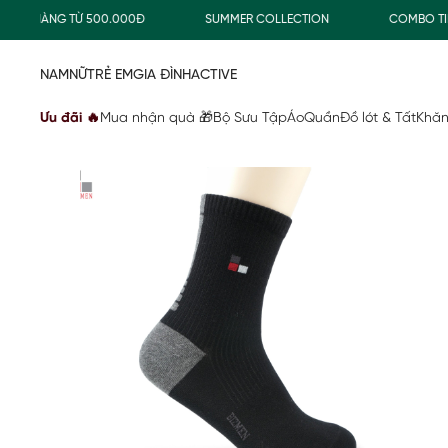
N HÀNG TỪ 500.000Đ
SUMMER COLLECTION
COMBO TIẾT K
NAM
NỮ
TRẺ EM
GIA ĐÌNH
ACTIVE
Ưu đãi 🔥
Mua nhận quà 🎁
Bộ Sưu Tập
Áo
Quần
Đồ lót & Tất
Khăn