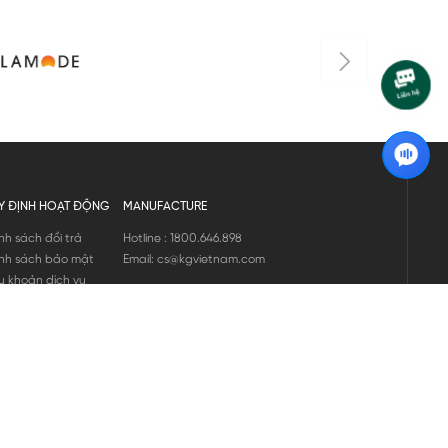
Y ĐỊNH HOẠT ĐỘNG
MANUFACTURE
nh sách đổi trả
Hotline : 1800.646.898
nh sách bảo mật
Email: cs@kgvietnam.com
u khoản dịch vụ
nh sách bảo hành
ng tin hàng hóa
ớng dẫn mua hàng
nh sách vận chuyển