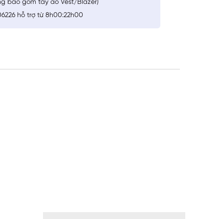
ng bao gồm tay áo Vest/Blazer)
6226 hỗ trợ từ 8h00:22h00