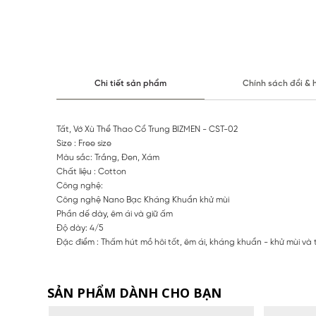
Chi tiết sản phẩm
Chính sách đổi & 
Tất, Vớ Xù Thể Thao Cổ Trung BIZMEN - CST-02
Size : Free size
Màu sắc: Trắng, Đen, Xám
Chất liệu : Cotton
Công nghệ:
Công nghệ Nano Bạc Kháng Khuẩn khử mùi
Phần dế dày, êm ái và giữ ấm
Độ dày: 4/5
Đặc điểm : Thấm hút mồ hôi tốt, êm ái, kháng khuẩn - khử mùi và th
SẢN PHẨM DÀNH CHO BẠN