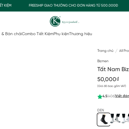
IỆM
FREESHIP GIAO THƯỜNG CHO ĐƠN HÀNG TỪ 500.000Đ
 & Bàn chải
Combo Tiết Kiệm
Phụ kiện
Thương hiệu
Trang chủ
All Pr
Bizmen
Tất Nam Bi
50,000₫
(Giá đã bao gồm VAT)
Viết đán
4.5
(406)
ĐEN