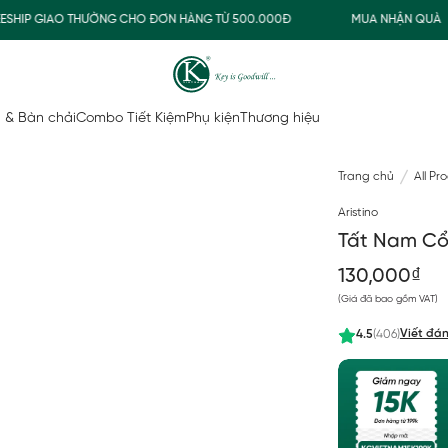
IP GIAO THƯỜNG CHO ĐƠN HÀNG TỪ 500.000Đ
MUA NHẬN QUÀ
 & Bàn chải
Combo Tiết Kiệm
Phụ kiện
Thương hiệu
Trang chủ
All Pr
Aristino
Tất Nam Cổ
130,000₫
(Giá đã bao gồm VAT)
Viết đán
4.5
(406)