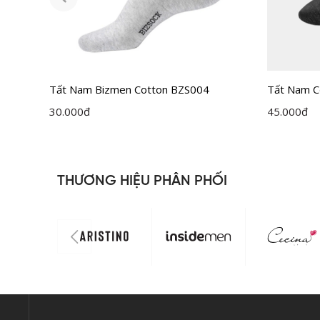
8
Tất Nam Bizmen Cotton BZS004
Tất Nam C
30.000
đ
45.000
đ
THƯƠNG HIỆU PHÂN PHỐI