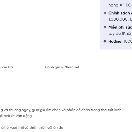
hàng = 1 KG
Chính sách 
1.000.000, 
Miễn phí sử
tay áo (Khô
Hotline:
1800
hoàn trả
Đánh giá & Nhận xét
g và thường ngày, giúp giữ ấm chân và phần cổ chân trong thời tiết lạnh.
ải mái khi vận động
hôi vượt trội và thân thiện với làn da