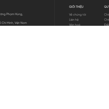
GIỚI THIỆU
QU
 Đường Phạm Hùng,
Về chúng tôi
Chí
Liên hệ
Chí
 Chí Minh, Việt Nam
Văn hoá
Điề
Tuyển dụng
Chí
Tin tức
Thô
Hư
Chí
THANH TOÁN
chúng tôi
GỬI
1800.646.898
HOTLINE: