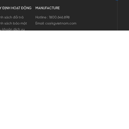
Y ĐỊNH HOẠT ĐỘNG
MANUFACTURE
nh sách đổi trả
Hotline : 1800.646.898
nh sách bảo mật
Email: cs@kgvietnam.com
u khoản dịch vụ
nh sách bảo hành
ng tin hàng hóa
ớng dẫn mua hàng
nh sách vận chuyển