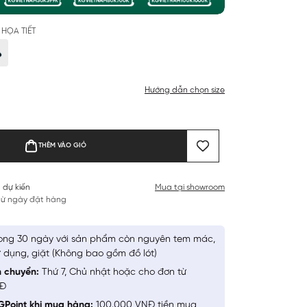
HỌA TIẾT
Hướng dẫn chọn size
THÊM VÀO GIỎ
 dự kiến
Mua tại showroom
 từ ngày đặt hàng
ong 30 ngày với sản phẩm còn nguyên tem mác,
 dụng, giặt (Không bao gồm đồ lót)
n chuyển:
Thứ 7, Chủ nhật hoặc cho đơn từ
NĐ
GPoint khi mua hàng:
100.000 VNĐ tiền mua