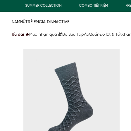
Đ
SUMMER COLLECTION
COMBO TIẾT KIỆM
FREESH
NAM
NỮ
TRẺ EM
GIA ĐÌNH
ACTIVE
Ưu đãi 🔥
Mua nhận quà 🎁
Bộ Sưu Tập
Áo
Quần
Đồ lót & Tất
Khăn