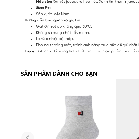
Màu sắc:
Xám 65 jacquard họa tiết, Xanh tím than 8 jacqua
Size:
Free
Sản xuất: Việt Nam
Hướng dẫn bảo quản và giặt ủi:
Giặt ở nhiệt độ không quá 30°C.
Không sử dụng chất tẩy mạnh.
Là/ủi ở nhiệt độ thấp.
Phơi nơi thoáng mát, tránh ánh nắng trực tiếp để giữ chất 
Lưu ý:
Hình ảnh chỉ mang tính chất minh họa. Sản phẩm thực tế có
SẢN PHẨM DÀNH CHO BẠN