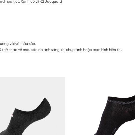
rd họa tiết, Xanh cổ vịt 62 Jacquard
lượng vải và màu sắc.
 thể khác về màu sắc do ánh sáng khi chụp ảnh hoặc màn hình hiển thị.