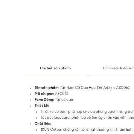
Chi tiết sản phẩm
Chính sách đổi & 
Tên sản phẩm:
Tất Nam Cổ Cao Họa Tiết Aristino ASC062
Mã rút gọn:
ASC062
Form Dáng:
Tất cổ cao
Thiết kế:
Thiết kế cơ bản, phù hợp cho cả phong cách trang trọn
Tất dệt jacquard, phần bo cổ ôm lấy chân vừa vặn, tho
Chất liệu:
100% Cotton chống xù mềm mại, thoáng khí, thấm hút mồ 