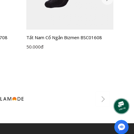
2708
Tất Nam Cổ Ngắn Bizmen BSC01608
Tất nam
ISC01
50.000
đ
52.000