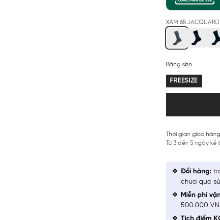
XÁM 65 JACQUARD 
Bảng size
FREESIZE
Thời gian giao hàng
Từ 3 đến 5 ngày kể
Đổi hàng:
tr
chưa qua sử
Miễn phí vậ
500.000 V
Tích điểm K