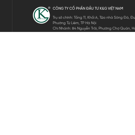
CÔNG TY CỔ PHẦN ĐẦU TƯ K&G VIỆT NAM
Trụ sở chính: Tầng 11, Khối A, Tòa nhà Sông Đà,
Phường Từ Liêm, TP Hà Nội
Chi Nhánh: 84 Nguyễn Trãi, Phường Chợ Quán, Hồ
Mã số thuế: 0105911105
ĐĂNG KÝ NHẬN TIN ĐIỆN TỬ
Hãy nhập email của bạn để nhận những tin tức mới nhất của 
THEO DÕI CHÚNG TÔI