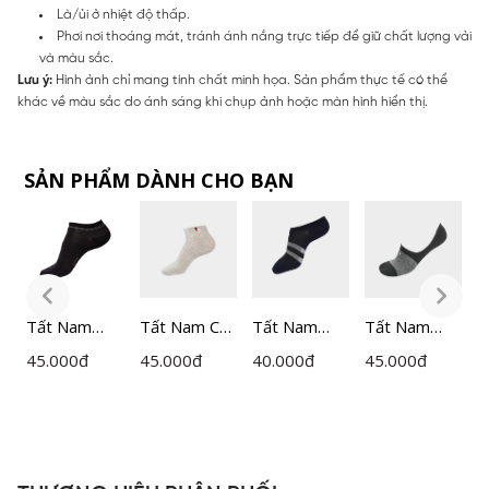
Là/ủi ở nhiệt độ thấp.
Phơi nơi thoáng mát, tránh ánh nắng trực tiếp để giữ chất lượng vải
và màu sắc.
Lưu ý:
Hình ảnh chỉ mang tính chất minh họa. Sản phẩm thực tế có thể
khác về màu sắc do ánh sáng khi chụp ảnh hoặc màn hình hiển thị.
SẢN PHẨM DÀNH CHO BẠN
t
Tất Nam
Tất Nam Cổ
Tất Nam
Tất Nam
[
Bizmen
Ngắn
Bizmen
Bizmen
Đ
45.000
đ
45.000
đ
40.000
đ
45.000
đ
1
o
Cotton
Bizmen
Cotton
Cotton
n
BSC02708
Cotton
BSC005
BSC007
c
x
BSC013
I
I
P
3