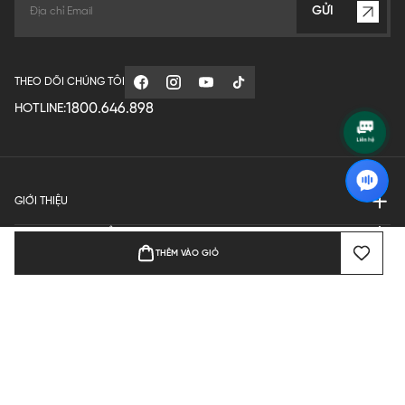
GỬI
THEO DÕI CHÚNG TÔI
1800.646.898
HOTLINE:
GIỚI THIỆU
QUY ĐỊNH HOẠT ĐỘNG
THÊM VÀO GIỎ
MANUFACTURE
THANH TOÁN