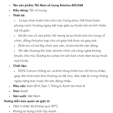
Tên sản phẩm: Tất Nam cổ trung Aristino ASC068
Kiểu dáng:
Tất cổ trung
Thiết kế:
Là lựa chọn hoàn hảo cho các trang phục thể thao hoặc
phong cách thường ngày, kết hợp giữa sự thoải mái và tính thẩm
mỹ tối giản
Với độ cao cổ vừa phải, tất mang lại sự thoải mái cho vùng cổ
chân, đồng thời phù hợp cho cả giày thể thao và giày lười.
Phần bo cổ ôm lấy chân vừa vặn, thoải mái khi vận động
Tất dệt thoáng khí, bảo vệ bàn chân với công nghệ kháng
khuẩn, khử mùi. Đường bo Latex ôm sát bàn chân đem lại sự thoải
mái tối đa
Chất liệu:
100% Cotton chống xù: có khả năng thấm hút mồ hôi tự nhiên,
giúp đôi chân luôn khô thoáng và dễ chịu, đặc biệt là trong những
ngày nóng bức hoặc khi vận động nhiều.
Màu sắc:
Xám 65 M, Đen 1, Trắng 6, Xanh tím than 8
Size:
Size0
Sản xuất:
Việt Nam
Hướng dẫn bảo quản và giặt ủi:
Giặt ở nhiệt độ không quá 30°C.
Không sử dụng chất tẩy mạnh.