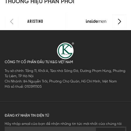
THƯƠNG HIỆU PHÂN PHỐI
CÔNG TY CỔ PHẦN ĐẦU TƯ K&G VIỆT NAM
Trụ sở chính: Tầng 11, Khối A, Tòa nhà Sông Đà, Đường Phạm Hùng, Phường
Từ Liêm, TP Hà Nội
Chi Nhánh: 84 Nguyễn Trãi, Phường Chợ Quán, Hồ Chí Minh, Việt Nam
Mã số thuế: 0105911105
ĐĂNG KÝ NHẬN TIN ĐIỆN TỬ
Hãy nhập email của bạn để nhận những tin tức mới nhất của chúng tôi