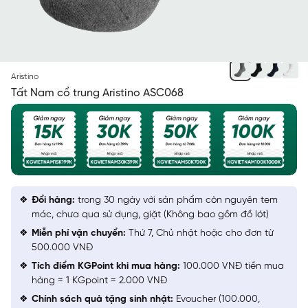
XÁM 65 M
Aristino
Tất Nam cổ trung Aristino ASC068
Đổi hàng:
trong 30 ngày với sản phẩm còn nguyên tem
mác, chưa qua sử dụng, giặt (Không bao gồm đồ lót)
Miễn phí vận chuyển:
Thứ 7, Chủ nhật hoặc cho đơn từ
500.000 VNĐ
Tích điểm KGPoint khi mua hàng:
100.000 VNĐ tiền mua
hàng = 1 KGpoint = 2.000 VNĐ
Chính sách quà tặng sinh nhật:
Evoucher (100.000,