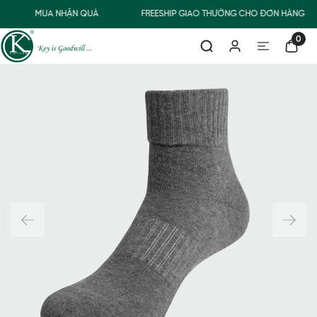
MUA NHẬN QUÀ
FREESHIP GIAO THƯỜNG CHO ĐƠN HÀNG TỪ
0