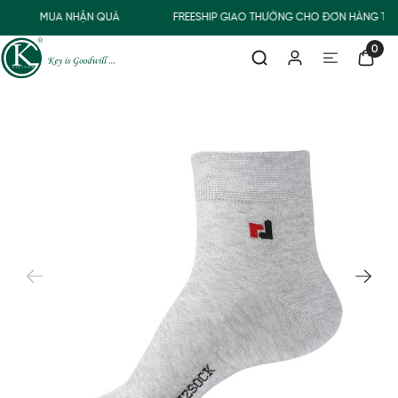
MUA NHẬN QUÀ
FREESHIP GIAO THƯỜNG CHO ĐƠN HÀNG TỪ 
0