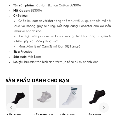
Tên sản phẩm:
Tất Nam Bizmen Cotton BZS004
Mã rút gọn:
BZS004
Chất liệu:
Chất liệu cotton với khả năng thấm hút tối ưu giúp thoát mồ hôi
quả và không gây bí nóng. Kết hợp cùng Polyester cho độ bền
màu và nhanh khô.
Kết hợp sợi Spandex và Elastic mang đến khả năng co giãn 4
chiều giúp vận động thoải mái.
Màu: Xám 18 mf, Xám 38 mf, Đen 09, Trắng 6
Size:
Freesize
Sản xuất:
Việt Nam
Lưu ý:
Màu sắc trên hình ảnh và thực tế sẽ có sự chênh lệch.
SẢN PHẨM DÀNH CHO BẠN
Tất Nam Cổ
Tất nam sợi
Tất Nam
Tất Nam
C