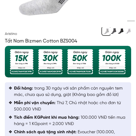
XÁM 18 MF
Aristino
Tất Nam Bizmen Cotton BZS004
Đổi hàng:
trong 30 ngày với sản phẩm còn nguyên tem
mác, chưa qua sử dụng, giặt (Không bao gồm đồ lót)
Miễn phí vận chuyển:
Thứ 7, Chủ nhật hoặc cho đơn từ
500.000 VNĐ
Tích điểm KGPoint khi mua hàng:
100.000 VNĐ tiền mua
hàng = 1 KGpoint = 2.000 VNĐ
Chính sách quà tặng sinh nhật:
Evoucher (100.000,