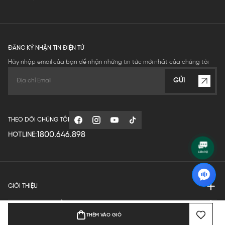
ĐĂNG KÝ NHẬN TIN ĐIỆN TỬ
Hãy nhập email của bạn để nhận những tin tức mới nhất của chúng tôi
GỬI
THEO DÕI CHÚNG TÔI
1800.646.898
HOTLINE:
GIỚI THIỆU
QUY ĐỊNH HOẠT ĐỘNG
THÊM VÀO GIỎ
MANUFACTURE