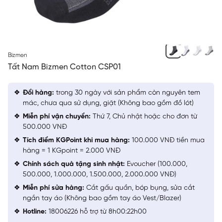
XÁM ĐẬM CẢI ĐEN
Bizmen
Tất Nam Bizmen Cotton CSP01
Đổi hàng:
trong 30 ngày với sản phẩm còn nguyên tem
mác, chưa qua sử dụng, giặt (Không bao gồm đồ lót)
Miễn phí vận chuyển:
Thứ 7, Chủ nhật hoặc cho đơn từ
500.000 VNĐ
Tích điểm KGPoint khi mua hàng:
100.000 VNĐ tiền mua
hàng = 1 KGpoint = 2.000 VNĐ
Chính sách quà tặng sinh nhật:
Evoucher (100.000,
500.000, 1.000.000, 1.500.000, 2.000.000 VNĐ)
Miễn phí sửa hàng:
Cắt gấu quần, bóp bụng, sửa cắt
ngắn tay áo (Không bao gồm tay áo Vest/Blazer)
Hotline:
18006226 hỗ trợ từ 8h00:22h00