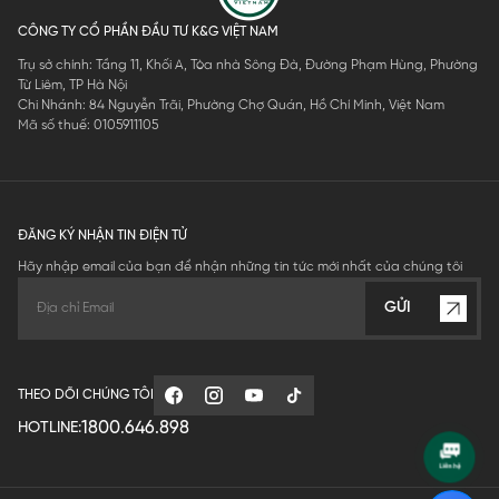
CÔNG TY CỔ PHẦN ĐẦU TƯ K&G VIỆT NAM
Trụ sở chính: Tầng 11, Khối A, Tòa nhà Sông Đà, Đường Phạm Hùng, Phường
Từ Liêm, TP Hà Nội
Chi Nhánh: 84 Nguyễn Trãi, Phường Chợ Quán, Hồ Chí Minh, Việt Nam
Mã số thuế: 0105911105
ĐĂNG KÝ NHẬN TIN ĐIỆN TỬ
Hãy nhập email của bạn để nhận những tin tức mới nhất của chúng tôi
GỬI
THEO DÕI CHÚNG TÔI
1800.646.898
HOTLINE: