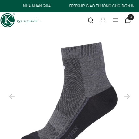
0Đ
MUA NHẬN QUÀ
FREESHIP GIAO THƯỜNG CHO ĐƠN HÀNG
0