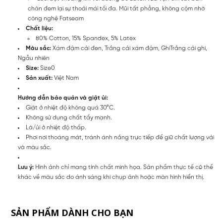
chân đem lại sự thoải mái tối đa. Mũi tất phẳng, không cộm nhờ
công nghệ Fatseam
Chất liệu:
80% Cotton, 15% Spandex, 5% Latex
Màu sắc:
Xám đậm cải đen, Trắng cải xám đậm, GhiTrắng cải ghi,
Ngẫu nhiên
Size:
Size0
Sản xuất:
Việt Nam
Hướng dẫn bảo quản và giặt ủi:
Giặt ở nhiệt độ không quá 30°C.
Không sử dụng chất tẩy mạnh.
Là/ủi ở nhiệt độ thấp.
Phơi nơi thoáng mát, tránh ánh nắng trực tiếp để giữ chất lượng vải
và màu sắc.
Lưu ý:
Hình ảnh chỉ mang tính chất minh họa. Sản phẩm thực tế có thể
khác về màu sắc do ánh sáng khi chụp ảnh hoặc màn hình hiển thị.
SẢN PHẨM DÀNH CHO BẠN