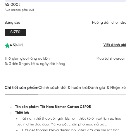
45,000₫
(Giá đã bao gồm VAT)
Bảng size
Hướng dẫn chọn size
SIZE0
Viết đánh giá
4.5
(406)
Thời gian giao hàng dự kiến
Mua tại showroom
Từ 3 đến 5 ngày kể từ ngày đặt hàng
Chi tiết sản phẩm
Chính sách đổi & hoàn trả
Đánh giá & Nhận xét
Tên sản phẩm: Tất Nam Bizmen Cotton CSP05
Thiết kế:
Tất nam thể thao cổ ngắn Bizmen, thiết kế ôm sát lịch sự, họa
tiết in chìm độc đáo. Mũi và gót chân phối màu nổi bật.
Lưới dệt thoáng khí với đường bo Latex vừa vặn ôm sát bàn