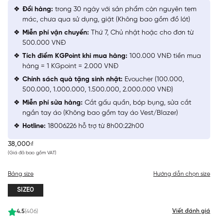
Đổi hàng:
trong 30 ngày với sản phẩm còn nguyên tem
mác, chưa qua sử dụng, giặt (Không bao gồm đồ lót)
Miễn phí vận chuyển:
Thứ 7, Chủ nhật hoặc cho đơn từ
500.000 VNĐ
Tích điểm KGPoint khi mua hàng:
100.000 VNĐ tiền mua
hàng = 1 KGpoint = 2.000 VNĐ
Chính sách quà tặng sinh nhật:
Evoucher (100.000,
500.000, 1.000.000, 1.500.000, 2.000.000 VNĐ)
Miễn phí sửa hàng:
Cắt gấu quần, bóp bụng, sửa cắt
ngắn tay áo (Không bao gồm tay áo Vest/Blazer)
Hotline:
18006226 hỗ trợ từ 8h00:22h00
38,000₫
(Giá đã bao gồm VAT)
Bảng size
Hướng dẫn chọn size
SIZE0
Viết đánh giá
4.5
(406)