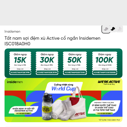
XÁM 10 MF
Insidemen
Tất nam sợi đệm xù Active cổ ngắn Insidemen
ISC018A0H0