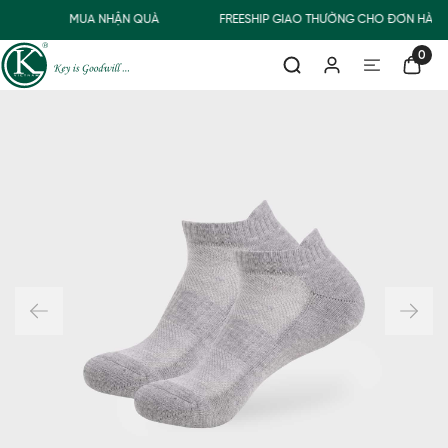
Đ
MUA NHẬN QUÀ
FREESHIP GIAO THƯỜNG CHO ĐƠN HÀNG
0