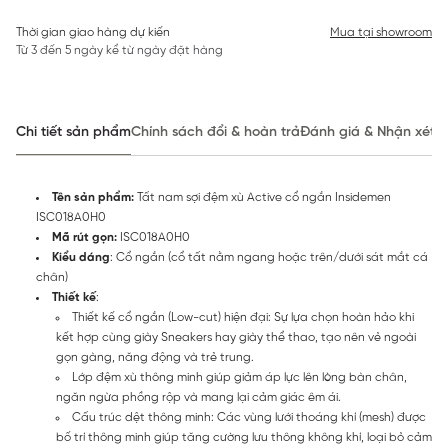
Thời gian giao hàng dự kiến
Mua tại showroom
Từ 3 đến 5 ngày kể từ ngày đặt hàng
Chi tiết sản phẩm
Chính sách đổi & hoàn trả
Đánh giá & Nhận xét
Tên sản phẩm:
Tất nam sợi đệm xù Active cổ ngắn Insidemen
ISC018A0H0
Mã rút gọn:
ISC018A0H0
Kiểu dáng
: Cổ ngắn (cổ tất nằm ngang hoặc trên/dưới sát mắt cá
chân)
Thiết kế
:
Thiết kế cổ ngắn (Low-cut) hiện đại: Sự lựa chọn hoàn hảo khi
kết hợp cùng giày Sneakers hay giày thể thao, tạo nên vẻ ngoài
gọn gàng, năng động và trẻ trung.
Lớp đệm xù thông minh giúp giảm áp lực lên lòng bàn chân,
ngăn ngừa phồng rộp và mang lại cảm giác êm ái.
Cấu trúc dệt thông minh: Các vùng lưới thoáng khí (mesh) được
bố trí thông minh giúp tăng cường lưu thông không khí, loại bỏ cảm