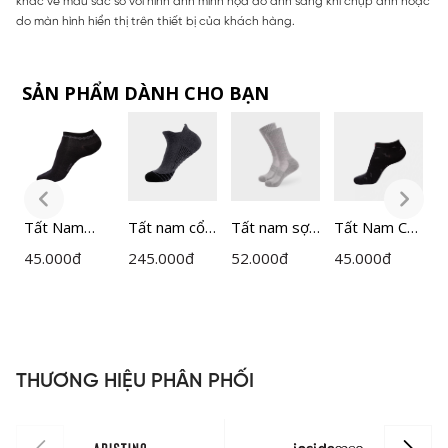
khác về màu sắc so với hình ảnh minh họa do ánh sáng khi chụp ảnh hoặc
do màn hình hiển thị trên thiết bị của khách hàng.
SẢN PHẨM DÀNH CHO BẠN
ổ
Tất Nam
Tất nam cổ
Tất nam sợi
Tất Nam Cổ
T
Bizmen
ngắn
đệm xù
Ngắn
B
45.000
đ
245.000
đ
52.000
đ
45.000
đ
3
Cotton
Insidemen
Active cổ
Bizmen
C
BSC02708
ACTIVE
cao
BSC02508
B
ISC034EDP0
Insidemen
1
ISC016A0H0
THƯƠNG HIỆU PHÂN PHỐI