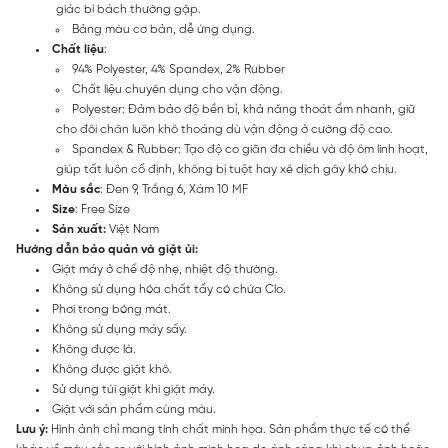
giác bí bách thường gặp.
Bảng màu cơ bản, dễ ứng dụng.
Chất liệu
:
94% Polyester, 4% Spandex, 2% Rubber
Chất liệu chuyên dụng cho vận động.
Polyester: Đảm bảo độ bền bỉ, khả năng thoát ẩm nhanh, giữ
cho đôi chân luôn khô thoáng dù vận động ở cường độ cao.
Spandex & Rubber: Tạo độ co giãn đa chiều và độ ôm linh hoạt,
giúp tất luôn cố định, không bị tuột hay xê dịch gây khó chịu.
Màu sắc
: Đen 9, Trắng 6, Xám 10 MF
Size
: Free Size
Sản xuất:
Việt Nam
Hướng dẫn bảo quản và giặt ủi:
Giặt máy ở chế độ nhẹ, nhiệt độ thường.
Không sử dụng hóa chất tẩy có chứa Clo.
Phơi trong bóng mát.
Không sử dụng máy sấy.
Không được là.
Không được giặt khô.
Sử dụng túi giặt khi giặt máy.
Giặt với sản phẩm cùng màu.
Lưu ý:
Hình ảnh chỉ mang tính chất minh họa. Sản phẩm thực tế có thể