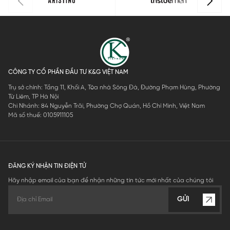
CÔNG TY CỔ PHẦN ĐẦU TƯ K&G VIỆT NAM
Trụ sở chính: Tầng 11, Khối A, Tòa nhà Sông Đà, Đường Phạm Hùng, Phường
Từ Liêm, TP Hà Nội
Chi Nhánh: 84 Nguyễn Trãi, Phường Chợ Quán, Hồ Chí Minh, Việt Nam
Mã số thuế: 0105911105
ĐĂNG KÝ NHẬN TIN ĐIỆN TỬ
Hãy nhập email của bạn để nhận những tin tức mới nhất của chúng tôi
GỬI