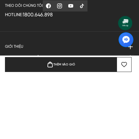
THEO DÕI CHÚNG TÔI
1800.646.898
HOTLINE:
GIỚI THIỆU
QUY ĐỊNH HOẠT ĐỘNG
THÊM VÀO GIỎ
MANUFACTURE
THANH TOÁN
Bản quyền © 2024 KGVIETNAM