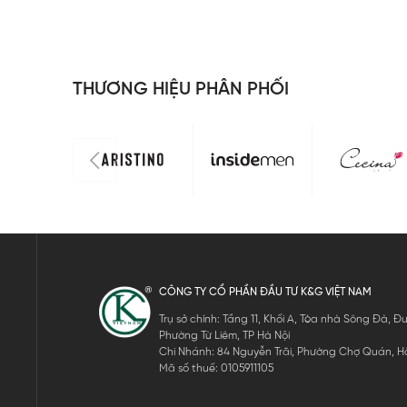
THƯƠNG HIỆU PHÂN PHỐI
CÔNG TY CỔ PHẦN ĐẦU TƯ K&G VIỆT NAM
Trụ sở chính: Tầng 11, Khối A, Tòa nhà Sông Đà,
Phường Từ Liêm, TP Hà Nội
Chi Nhánh: 84 Nguyễn Trãi, Phường Chợ Quán, Hồ
Mã số thuế: 0105911105