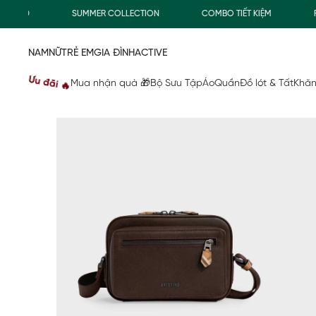
00Đ
SUMMER COLLECTION
COMBO TIẾT KIỆM
FREE
NAM
NỮ
TRẺ EM
GIA ĐÌNH
ACTIVE
Ưu đãi 🔥
Mua nhận quà 🎁
Bộ Sưu Tập
Áo
Quần
Đồ lót & Tất
Khăn