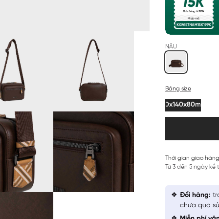
NÂU
Bảng size
210x140x80mm
Thời gian giao hàng
Từ 3 đến 5 ngày kể
Đổi hàng:
tr
chưa qua sử
Miễn phí vậ