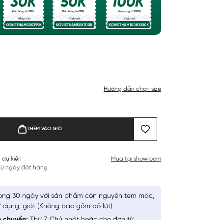
Hướng dẫn chọn size
THÊM VÀO GIỎ
 dự kiến
Mua tại showroom
 từ ngày đặt hàng
ong 30 ngày với sản phẩm còn nguyên tem mác,
 dụng, giặt (Không bao gồm đồ lót)
n chuyển:
Thứ 7, Chủ nhật hoặc cho đơn từ