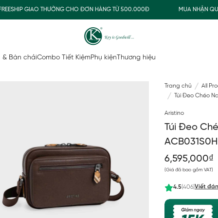
SHIP GIAO THƯỜNG CHO ĐƠN HÀNG TỪ 500.000Đ
MUA NHẬN QUÀ
 & Bàn chải
Combo Tiết Kiệm
Phụ kiện
Thương hiệu
Trang chủ
All Pr
Túi Đeo Chéo N
Aristino
Túi Đeo Ché
ACB031S0H
6,595,000₫
(Giá đã bao gồm VAT)
Viết đán
4.5
(406)