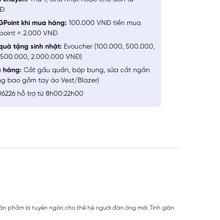
NĐ
GPoint khi mua hàng:
100.000 VNĐ tiền mua
point = 2.000 VNĐ
quà tặng sinh nhật:
Evoucher (100.000, 500.000,
1.500.000, 2.000.000 VNĐ)
a hàng:
Cắt gấu quần, bóp bụng, sửa cắt ngắn
ng bao gồm tay áo Vest/Blazer)
6226 hỗ trợ từ 8h00:22h00
 Sản phẩm là tuyên ngôn cho thế hệ người đàn ông mới: Tinh giản