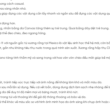
phong cách casual.
nvas vàng nhấn nhá.
 nông giúp đựng các vật dụng cần lấy nhanh và ngắn sâu để đựng các vật dụng qu
i đứng hơn.
g, nhấn bằng da Canvas tăng thêm sự trẻ trung. Quai bằng dây dệt trẻ trung.
 có thể đeo chéo, đeo ngang hông.
 ® với nguồn gốc từ xương rồng tại Mexico là vật liệu sinh học thế hệ mới, cân 
t, gần như không tiêu thụ nước trong quá trình sản xuất. Xương rồng hấp thụ CO
iano tăng tính thẩm mỹ và sang trọng với hoa văn vân chéo đều mắt giúp bề mặt 
, tránh tiếp xúc trực tiếp với ánh nắng để không làm khô và mất màu da.
au mỗi lần sử dụng. Nếu có vết bẩn, dùng dung dịch làm sạch nhẹ nhàng để l
a để duy trì độ mềm mại và bóng mượt, tránh khô nứt.
trong túi vải thoáng khí để giữ độ thông thoáng và bảo vệ da.
 thể khác về màu sắc so với hình ảnh minh họa do ánh sáng khi chụp ảnh hoặc do