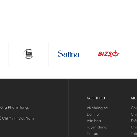
GIỚI THIỆU
QU
 Đường Phạm Hùng,
Về chúng tôi
Chí
Liên hệ
Chí
 Chí Minh, Việt Nam
Văn hoá
Điề
Tuyển dụng
Chí
Tin tức
Thô