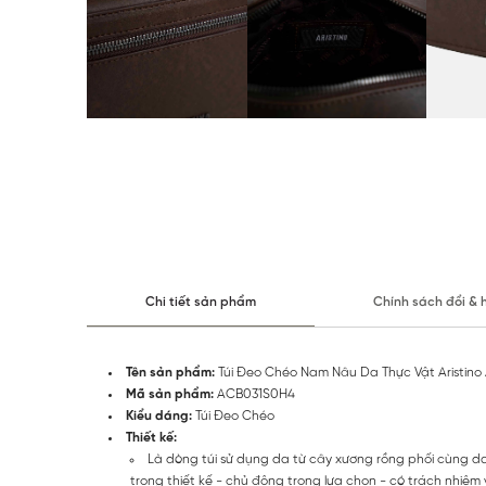
Chi tiết sản phẩm
Chính sách đổi & 
Tên sản phẩm:
Túi Đeo Chéo Nam Nâu Da Thực Vật Aristin
Mã sản phẩm:
ACB031S0H4
Kiểu dáng:
Túi Đeo Chéo
Thiết kế:
Là dòng túi sử dụng da từ cây xương rồng phối cùng da C
trong thiết kế - chủ động trong lựa chọn - có trách nhiệm v