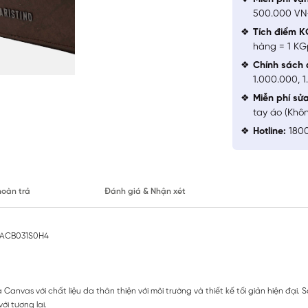
500.000 V
Tích điểm K
hàng = 1 KG
Chính sách 
1.000.000, 
Miễn phí sử
tay áo (Khô
Hotline:
1800
hoàn trả
Đánh giá & Nhận xét
o ACB031S0H4
anvas với chất liệu da thân thiện với môi trường và thiết kế tối giản hiện đại.
ới tương lai.