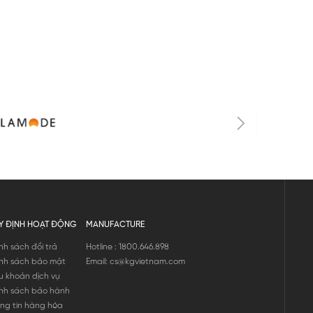
Y ĐỊNH HOẠT ĐỘNG
MANUFACTURE
nh sách đổi trả
Hotline : 1800.646.898
nh sách bảo mật
Email: cs@kgvietnam.com
u khoản dịch vụ
nh sách bảo hành
ng tin hàng hóa