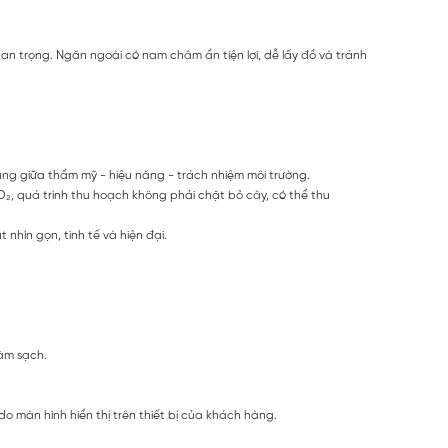
an trọng. Ngăn ngoài có nam châm ẩn tiện lợi, dễ lấy đồ và tránh
bằng giữa thẩm mỹ - hiệu năng - trách nhiệm môi trường.
₂, quá trình thu hoạch không phải chặt bỏ cây, có thể thu
nhìn gọn, tinh tế và hiện đại.
àm sạch.
 màn hình hiển thị trên thiết bị của khách hàng.