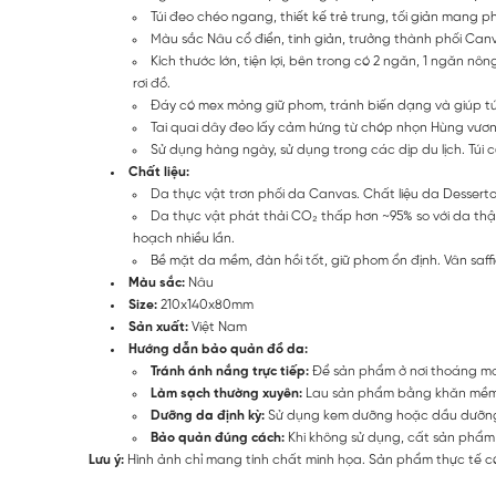
Túi đeo chéo ngang, thiết kế trẻ trung, tối giản mang 
Màu sắc Nâu cổ điển, tinh giản, trưởng thành phối Ca
Kích thước lớn, tiện lợi, bên trong có 2 ngăn, 1 ngăn
rơi đồ.
Đáy có mex mỏng giữ phom, tránh biến dạng và giúp tú
Tai quai dây đeo lấy cảm hứng từ chóp nhọn Hùng vươn
Sử dụng hàng ngày, sử dụng trong các dịp du lịch. Túi
Chất liệu:
Da thực vật trơn phối da Canvas. Chất liệu da Desserto
Da thực vật phát thải CO₂ thấp hơn ~95% so với da thậ
hoạch nhiều lần.
Bề mặt da mềm, đàn hồi tốt, giữ phom ổn định. Vân saff
Màu sắc:
Nâu
Size:
210x140x80mm
Sản xuất:
Việt Nam
Hướng dẫn bảo quản đồ da:
Tránh ánh nắng trực tiếp:
Để sản phẩm ở nơi thoáng mát
Làm sạch thường xuyên:
Lau sản phẩm bằng khăn mềm s
Dưỡng da định kỳ:
Sử dụng kem dưỡng hoặc dầu dưỡng d
Bảo quản đúng cách:
Khi không sử dụng, cất sản phẩm 
Lưu ý:
Hình ảnh chỉ mang tính chất minh họa. Sản phẩm thực tế có