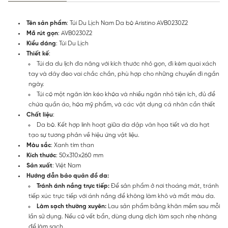
Tên sản phẩm
: Túi Du Lịch Nam Da bò Aristino AVB0230Z2
Mã rút gọn
: AVB0230Z2
Kiểu dáng
: Túi Du Lịch
Thiết kế
:
Túi da du lịch đa năng với kích thước nhỏ gọn, đi kèm quai xách
tay và dây đeo vai chắc chắn, phù hợp cho những chuyến đi ngắn
ngày.
Túi có một ngăn lớn kéo khóa và nhiều ngăn nhỏ tiện ích, đủ để
chứa quần áo, hóa mỹ phẩm, và các vật dụng cá nhân cần thiết
Chất liệu
:
Da bò. Kết hợp linh hoạt giữa da dập vân họa tiết và da hạt
tạo sự tương phản về hiệu ứng vật liệu.
Màu sắc
: Xanh tím than
Kích thước
: 50x310x260 mm
Sản xuất
: Việt Nam
Hướng dẫn bảo quản đồ da:
Tránh ánh nắng trực tiếp:
Để sản phẩm ở nơi thoáng mát, tránh
tiếp xúc trực tiếp với ánh nắng để không làm khô và mất màu da.
Làm sạch thường xuyên:
Lau sản phẩm bằng khăn mềm sau mỗi
lần sử dụng. Nếu có vết bẩn, dùng dung dịch làm sạch nhẹ nhàng
để làm sạch.