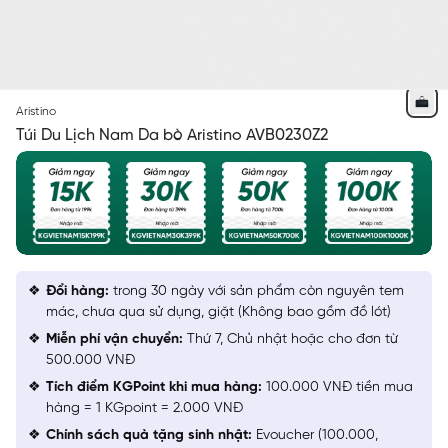
XANH TÍM THAN
Aristino
Túi Du Lịch Nam Da bò Aristino AVB0230Z2
Đổi hàng:
trong 30 ngày với sản phẩm còn nguyên tem
mác, chưa qua sử dụng, giặt (Không bao gồm đồ lót)
Miễn phí vận chuyển:
Thứ 7, Chủ nhật hoặc cho đơn từ
500.000 VNĐ
Tích điểm KGPoint khi mua hàng:
100.000 VNĐ tiền mua
hàng = 1 KGpoint = 2.000 VNĐ
Chính sách quà tặng sinh nhật:
Evoucher (100.000,