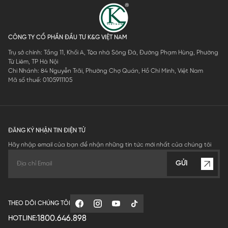
CÔNG TY CỔ PHẦN ĐẦU TƯ K&G VIỆT NAM
Trụ sở chính: Tầng 11, Khối A, Tòa nhà Sông Đà, Đường Phạm Hùng, Phường
Từ Liêm, TP Hà Nội
Chi Nhánh: 84 Nguyễn Trãi, Phường Chợ Quán, Hồ Chí Minh, Việt Nam
Mã số thuế: 0105911105
ĐĂNG KÝ NHẬN TIN ĐIỆN TỬ
Hãy nhập email của bạn để nhận những tin tức mới nhất của chúng tôi
GỬI
THEO DÕI CHÚNG TÔI
1800.646.898
HOTLINE: