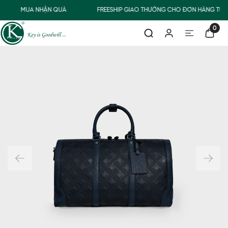
MUA NHẬN QUÀ
FREESHIP GIAO THƯỜNG CHO ĐƠN HÀNG TỪ 5
0