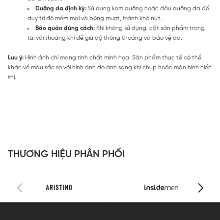
Dưỡng da định kỳ:
Sử dụng kem dưỡng hoặc dầu dưỡng da để
duy trì độ mềm mại và bóng mượt, tránh khô nứt.
Bảo quản đúng cách:
Khi không sử dụng, cất sản phẩm trong
túi vải thoáng khí để giữ độ thông thoáng và bảo vệ da.
Lưu ý:
Hình ảnh chỉ mang tính chất minh họa. Sản phẩm thực tế có thể
khác về màu sắc so với hình ảnh do ánh sáng khi chụp hoặc màn hình hiển
thị.
THƯƠNG HIỆU PHÂN PHỐI