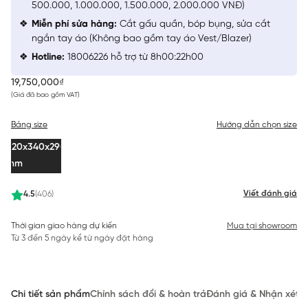
500.000, 1.000.000, 1.500.000, 2.000.000 VNĐ)
Miễn phí sửa hàng:
Cắt gấu quần, bóp bụng, sửa cắt
ngắn tay áo (Không bao gồm tay áo Vest/Blazer)
Hotline:
18006226 hỗ trợ từ 8h00:22h00
19,750,000₫
(Giá đã bao gồm VAT)
Bảng size
Hướng dẫn chọn size
520x340x290
mm
Viết đánh giá
4.5
(406)
Thời gian giao hàng dự kiến
Mua tại showroom
Từ 3 đến 5 ngày kể từ ngày đặt hàng
Chi tiết sản phẩm
Chính sách đổi & hoàn trả
Đánh giá & Nhận xét