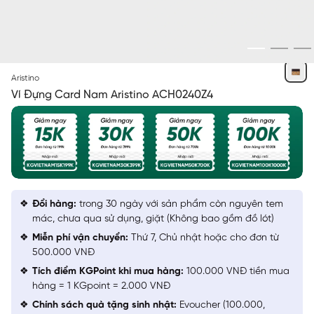
VÀNG
Aristino
Ví Đựng Card Nam Aristino ACH0240Z4
Đổi hàng:
trong 30 ngày với sản phẩm còn nguyên tem
mác, chưa qua sử dụng, giặt (Không bao gồm đồ lót)
Miễn phí vận chuyển:
Thứ 7, Chủ nhật hoặc cho đơn từ
500.000 VNĐ
Tích điểm KGPoint khi mua hàng:
100.000 VNĐ tiền mua
hàng = 1 KGpoint = 2.000 VNĐ
Chính sách quà tặng sinh nhật:
Evoucher (100.000,