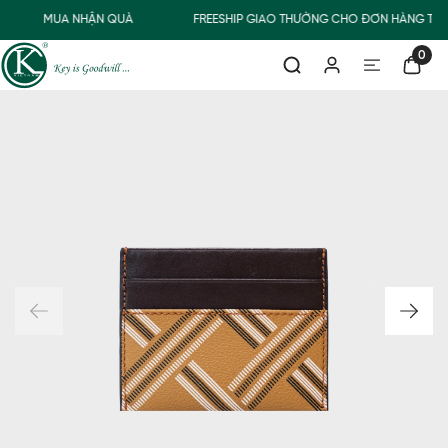
MUA NHẬN QUÀ
FREESHIP GIAO THƯỜNG CHO ĐƠN HÀNG TỪ 
0