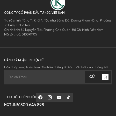
CÔNG TY CỔ PHẦN ĐẦU TƯ K&G VIỆT NAM
Trụ sở chính: Tầng 11, Khối A, Tòa nhà Sông Đà, Đường Phạm Hùng, Phường
Từ Liêm, TP Hà Nội
Chi Nhánh: 84 Nguyễn Trãi, Phường Chợ Quán, Hồ Chí Minh, Việt Nam
Mã số thuế: 0105911105
ĐĂNG KÝ NHẬN TIN ĐIỆN TỬ
Hãy nhập email của bạn để nhận những tin tức mới nhất của chúng tôi
GỬI
THEO DÕI CHÚNG TÔI
1800.646.898
HOTLINE: