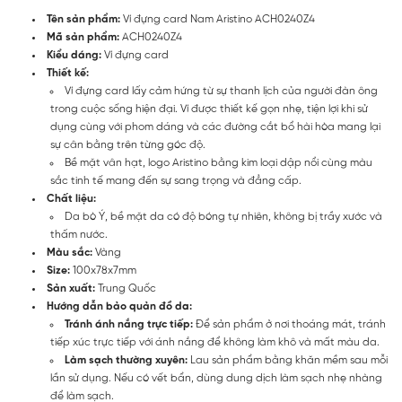
Tên sản phẩm:
Ví đựng card Nam Aristino ACH0240Z4
Mã sản phẩm:
ACH0240Z4
Kiểu dáng:
Ví đựng card
Thiết kế:
Ví đựng card lấy cảm hứng từ sự thanh lịch của người đàn ông
trong cuộc sống hiện đại. Ví được thiết kế gọn nhẹ, tiện lợi khi sử
dụng cùng với phom dáng và các đường cắt bổ hài hòa mang lại
sự cân bằng trên từng góc độ.
Bề mặt vân hạt, logo Aristino bằng kim loại dập nổi cùng màu
sắc tinh tế mang đến sự sang trọng và đẳng cấp.
Chất liệu:
Da bò Ý, bề mặt da có độ bóng tự nhiên, không bị trầy xước và
thấm nước.
Màu sắc:
Vàng
Size:
100x78x7mm
Sản xuất:
Trung Quốc
Hướng dẫn bảo quản đồ da:
Tránh ánh nắng trực tiếp:
Để sản phẩm ở nơi thoáng mát, tránh
tiếp xúc trực tiếp với ánh nắng để không làm khô và mất màu da.
Làm sạch thường xuyên:
Lau sản phẩm bằng khăn mềm sau mỗi
lần sử dụng. Nếu có vết bẩn, dùng dung dịch làm sạch nhẹ nhàng
để làm sạch.