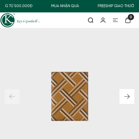
ÀNG TỪ 500.000Đ
MUA NHẬN QUÀ
FREESHIP GIAO THƯỜN
0