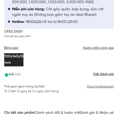
500.000, 1.000.000, 1.500.000, 2.000.000 VNĐ)
Miễn phí sửa hàng:
Cắt gấu quần, bóp bụng, sửa cắt
ngắn tay áo (Không bao gồm tay áo Vest/Blazer)
Hotline:
18006226 hỗ trợ từ 8h00:22h00
1,950,000₫
(Giá đã bao gồm VAT)
Bảng size
Hướng dẫn chọn size
100x140x15
mm
Viết đánh giá
4.5
(406)
Thời gian giao hàng dự kiến
Mua tại showroom
Từ 3 đến 5 ngày kể từ ngày đặt hàng
Chi tiết sản phẩm
Chính sách đổi & hoàn trả
Đánh giá & Nhận xét