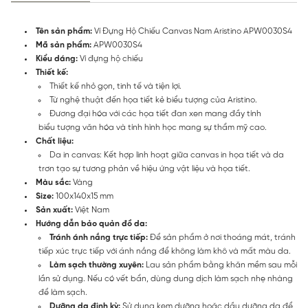
Tên sản phẩm:
Ví Đựng Hộ Chiếu Canvas Nam Aristino APW0030S4
Mã sản phẩm:
APW0030S4
Kiểu dáng:
Ví đựng hộ chiếu
Thiết kế:
Thiết kế nhỏ gọn, tinh tế và tiện lợi.
Từ nghệ thuật đến họa tiết kẻ biểu tượng của Aristino.
Đương đại hóa với các họa tiết đan xen mang đầy tính
biểu tượng văn hóa và tính hình học mang sự thẩm mỹ cao.
Chất liệu:
Da in canvas: Kết hợp linh hoạt giữa canvas in họa tiết và da
trơn tạo sự tương phản về hiệu ứng vật liệu và họa tiết.
Màu sắc:
Vàng
Size:
100x140x15 mm
Sản xuất:
Việt Nam
Hướng dẫn bảo quản đồ da:
Tránh ánh nắng trực tiếp:
Để sản phẩm ở nơi thoáng mát, tránh
tiếp xúc trực tiếp với ánh nắng để không làm khô và mất màu da.
Làm sạch thường xuyên:
Lau sản phẩm bằng khăn mềm sau mỗi
lần sử dụng. Nếu có vết bẩn, dùng dung dịch làm sạch nhẹ nhàng
để làm sạch.
Dưỡng da định kỳ:
Sử dụng kem dưỡng hoặc dầu dưỡng da để