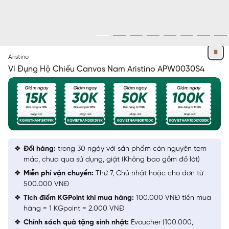
VÀNG
Aristino
Ví Đựng Hộ Chiếu Canvas Nam Aristino APW0030S4
Đổi hàng:
trong 30 ngày với sản phẩm còn nguyên tem
mác, chưa qua sử dụng, giặt (Không bao gồm đồ lót)
Miễn phí vận chuyển:
Thứ 7, Chủ nhật hoặc cho đơn từ
500.000 VNĐ
Tích điểm KGPoint khi mua hàng:
100.000 VNĐ tiền mua
hàng = 1 KGpoint = 2.000 VNĐ
Chính sách quà tặng sinh nhật:
Evoucher (100.000,