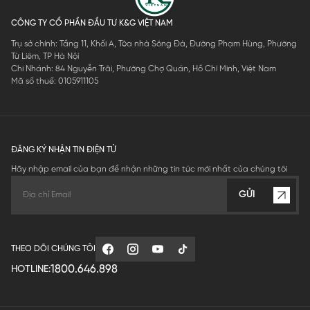
CÔNG TY CỔ PHẦN ĐẦU TƯ K&G VIỆT NAM
Trụ sở chính: Tầng 11, Khối A, Tòa nhà Sông Đà, Đường Phạm Hùng, Phường
Từ Liêm, TP Hà Nội
Chi Nhánh: 84 Nguyễn Trãi, Phường Chợ Quán, Hồ Chí Minh, Việt Nam
Mã số thuế: 0105911105
ĐĂNG KÝ NHẬN TIN ĐIỆN TỬ
Hãy nhập email của bạn để nhận những tin tức mới nhất của chúng tôi
GỬI
THEO DÕI CHÚNG TÔI
1800.646.898
HOTLINE: