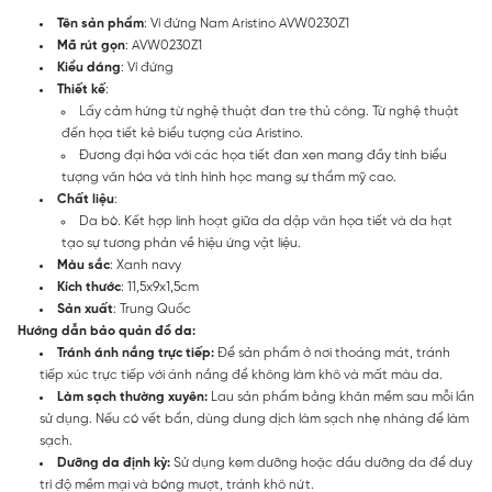
Tên sản phẩm
: Ví đứng Nam Aristino AVW0230Z1
Mã rút gọn
: AVW0230Z1
Kiểu dáng
: Ví đứng
Thiết kế
:
Lấy cảm hứng từ nghệ thuật đan tre thủ công. Từ nghệ thuật
đến họa tiết kẻ biểu tượng của Aristino.
Đương đại hóa với các họa tiết đan xen mang đầy tính biểu
tượng văn hóa và tính hình học mang sự thẩm mỹ cao.
Chất liệu
:
Da bò. Kết hợp linh hoạt giữa da dập vân họa tiết và da hạt
tạo sự tương phản về hiệu ứng vật liệu.
Màu sắc
: Xanh navy
Kích thước
: 11,5x9x1,5cm
Sản xuất
: Trung Quốc
Hướng dẫn bảo quản đồ da:
Tránh ánh nắng trực tiếp:
Để sản phẩm ở nơi thoáng mát, tránh
tiếp xúc trực tiếp với ánh nắng để không làm khô và mất màu da.
Làm sạch thường xuyên:
Lau sản phẩm bằng khăn mềm sau mỗi lần
sử dụng. Nếu có vết bẩn, dùng dung dịch làm sạch nhẹ nhàng để làm
sạch.
Dưỡng da định kỳ:
Sử dụng kem dưỡng hoặc dầu dưỡng da để duy
trì độ mềm mại và bóng mượt, tránh khô nứt.