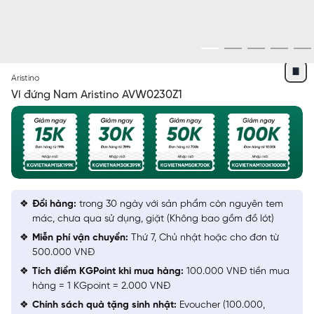
XANH TÍM THAN
Aristino
Ví đứng Nam Aristino AVW0230Z1
Đổi hàng:
trong 30 ngày với sản phẩm còn nguyên tem
mác, chưa qua sử dụng, giặt (Không bao gồm đồ lót)
Miễn phí vận chuyển:
Thứ 7, Chủ nhật hoặc cho đơn từ
500.000 VNĐ
Tích điểm KGPoint khi mua hàng:
100.000 VNĐ tiền mua
hàng = 1 KGpoint = 2.000 VNĐ
Chính sách quà tặng sinh nhật:
Evoucher (100.000,