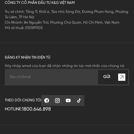
CÔNG TY CỔ PHẦN ĐẦU TƯ K&G VIỆT NAM
Trụ sở chính: Tầng 11, Khối A, Tòa nhà Sông Đà, Đường Phạm Hùng, Phường
Từ Liêm, TP Hà Nội
Chi Nhánh: 84 Nguyễn Trãi, Phường Chợ Quán, Hồ Chí Minh, Việt Nam
Mã số thuế: 0105911105
ĐĂNG KÝ NHẬN TIN ĐIỆN TỬ
Hãy nhập email của bạn để nhận những tin tức mới nhất của chúng tôi
GỬI
THEO DÕI CHÚNG TÔI
1800.646.898
HOTLINE: