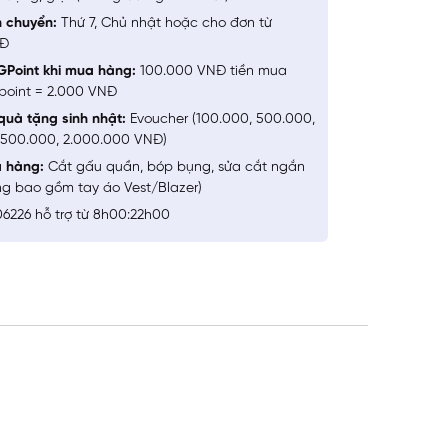
n chuyển:
Thứ 7, Chủ nhật hoặc cho đơn từ
NĐ
GPoint khi mua hàng:
100.000 VNĐ tiền mua
point = 2.000 VNĐ
quà tặng sinh nhật:
Evoucher (100.000, 500.000,
1.500.000, 2.000.000 VNĐ)
a hàng:
Cắt gấu quần, bóp bụng, sửa cắt ngắn
ng bao gồm tay áo Vest/Blazer)
6226 hỗ trợ từ 8h00:22h00