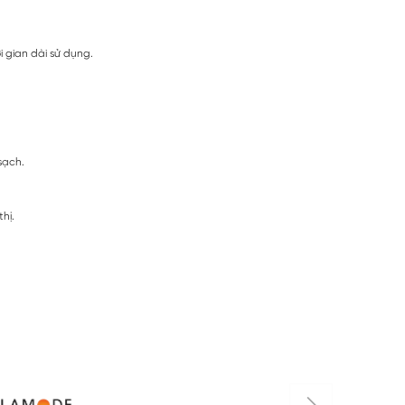
 gian dài sử dụng.
sạch.
hị.