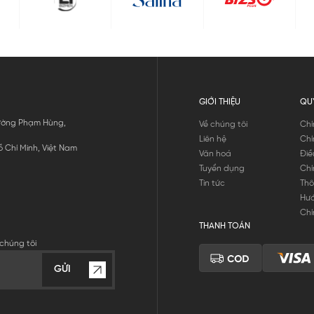
GIỚI THIỆU
QU
 Đường Phạm Hùng,
Về chúng tôi
Chí
Liên hệ
Chí
 Chí Minh, Việt Nam
Văn hoá
Điề
Tuyển dụng
Chí
Tin tức
Thô
Hư
Chí
THANH TOÁN
chúng tôi
GỬI