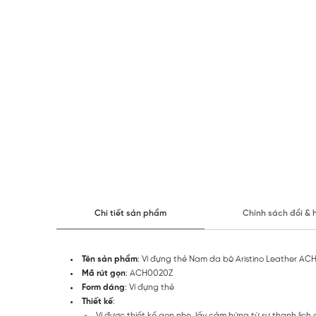
Chi tiết sản phẩm
Chính sách đổi & 
Tên sản phẩm
: Ví đựng thẻ Nam da bò Aristino Leather A
Mã rút gọn
: ACH0020Z
Form dáng
: Ví đựng thẻ
Thiết kế
:
Ví được thiết kế gọn nhẹ, lấy cảm hứng từ sự thanh lịch