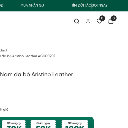
MUA NHẬN QUÀ
FREESHIP GIAO THƯỜNG CHO ĐƠN HÀNG T
TÌM ĐỐI TÁC
GỌI NGAY
0
0
oduct
m da bò Aristino Leather ACH0020Z
 Nam da bò Aristino Leather
h giá