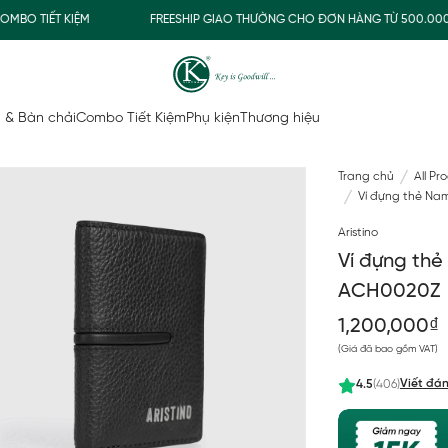
O TIẾT KIỆM
FREESHIP GIAO THƯỜNG CHO ĐƠN HÀNG TỪ 500.000Đ
 & Bàn chải
Combo Tiết Kiệm
Phụ kiện
Thương hiệu
Trang chủ
All Pr
Ví đựng thẻ Na
Aristino
Ví đựng thẻ
ACH0020Z
1,200,000₫
(Giá đã bao gồm VAT)
Viết đán
4.5
(406)