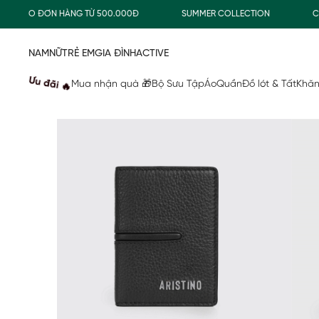
G CHO ĐƠN HÀNG TỪ 500.000Đ
SUMMER COLLECTION
COMB
NAM
NỮ
TRẺ EM
GIA ĐÌNH
ACTIVE
Ưu đãi 🔥
Mua nhận quà 🎁
Bộ Sưu Tập
Áo
Quần
Đồ lót & Tất
Khăn