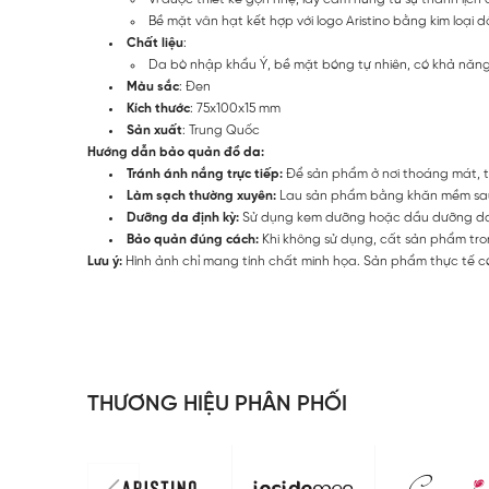
Bề mặt vân hạt kết hợp với logo Aristino bằng kim loại 
Chất liệu
:
Da bò nhập khẩu Ý, bề mặt bóng tự nhiên, có khả năng
Màu sắc
: Đen
Kích thước
: 75x100x15 mm
Sản xuất
: Trung Quốc
Hướng dẫn bảo quản đồ da:
Tránh ánh nắng trực tiếp:
Để sản phẩm ở nơi thoáng mát, t
Làm sạch thường xuyên:
Lau sản phẩm bằng khăn mềm sau m
Dưỡng da định kỳ:
Sử dụng kem dưỡng hoặc dầu dưỡng da đ
Bảo quản đúng cách:
Khi không sử dụng, cất sản phẩm tron
Lưu ý:
Hình ảnh chỉ mang tính chất minh họa. Sản phẩm thực tế có
THƯƠNG HIỆU PHÂN PHỐI