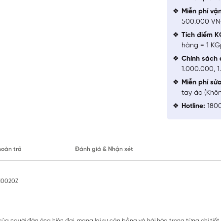
Miễn phí vậ
500.000 V
Tích điểm K
hàng = 1 KG
Chính sách 
1.000.000, 
Miễn phí sử
tay áo (Khô
Hotline:
1800
hoàn trả
Đánh giá & Nhận xét
CH0020Z
 của người đàn ông hiện đại, mang lại sự cân bằng và hài hòa trong từng chi tiết.