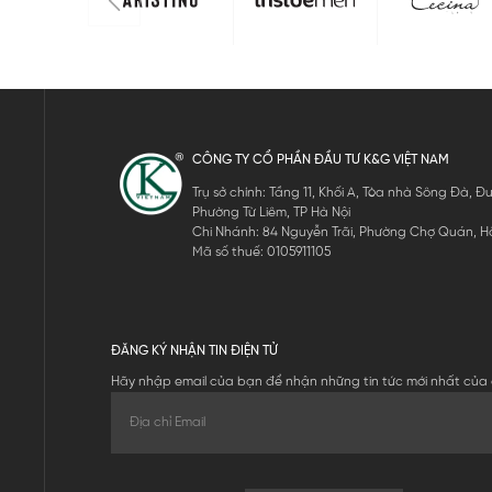
CÔNG TY CỔ PHẦN ĐẦU TƯ K&G VIỆT NAM
Trụ sở chính: Tầng 11, Khối A, Tòa nhà Sông Đà,
Phường Từ Liêm, TP Hà Nội
Chi Nhánh: 84 Nguyễn Trãi, Phường Chợ Quán, Hồ
Mã số thuế: 0105911105
ĐĂNG KÝ NHẬN TIN ĐIỆN TỬ
Hãy nhập email của bạn để nhận những tin tức mới nhất của 