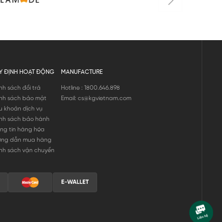
Y ĐỊNH HOẠT ĐỘNG
MANUFACTURE
nh sách đổi trả
Hotline : 1800.646.898
nh sách bảo mật
Email: cs@kgvietnam.com
u khoản dịch vụ
nh sách bảo hành
ng tin hàng hóa
ớng dẫn mua hàng
nh sách vận chuyển