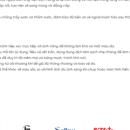
dập nổi, tạo nên vẻ sang trọng và đẳng cấp.
 chống trầy xước và thấm nước, đảm bảo độ bền và vẻ ngoài hoàn hảo sau thời
ránh tiếp xúc trực tiếp với ánh nắng để không làm khô và mất màu da.
ỗi lần sử dụng. Nếu có vết bẩn, dùng dung dịch làm sạch nhẹ nhàng để làm 
ể duy trì độ mềm mại và bóng mượt, tránh khô nứt.
g túi vải thoáng khí để giữ độ thông thoáng và bảo vệ da.
 thể khác về màu sắc so với hình ảnh do ánh sáng khi chụp hoặc màn hình hiển t