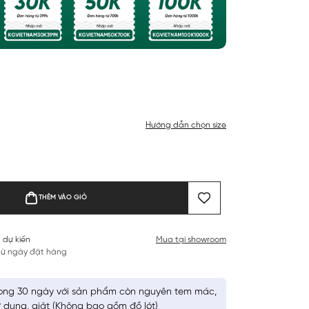
Hướng dẫn chọn size
THÊM VÀO GIỎ
 dự kiến
Mua tại showroom
 từ ngày đặt hàng
ong 30 ngày với sản phẩm còn nguyên tem mác,
 dụng, giặt (Không bao gồm đồ lót)