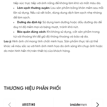
tiếp xúc trực tiếp với ánh nắng để không làm khô và mất màu da.
Làm sạch thường xuyên:
Lau sản phẩm bằng khăn mềm sau mỗi
lần sử dụng. Nếu có vết bẩn, dùng dung dịch làm sạch nhẹ nhàng
để làm sạch.
Dưỡng da định kỳ:
Sử dụng kem dưỡng hoặc dầu dưỡng da để
duy trì độ mềm mại và bóng mượt, tránh khô nứt.
Bảo quản đúng cách:
Khi không sử dụng, cất sản phẩm trong
túi vải thoáng khí để giữ độ thông thoáng và bảo vệ da.
Lưu ý:
Hình ảnh chỉ mang tính chất minh họa. Sản phẩm thực tế có thể
khác về màu sắc so với hình ảnh minh họa do ánh sáng khi chụp ảnh hoặc
do màn hình hiển thị trên thiết bị của khách hàng.
THƯƠNG HIỆU PHÂN PHỐI