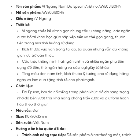
Tên sản phẩm:
Ví Ngang Nam Da Epsom Aristino AWE051S0H4
Mã sản phẩm:
AWE051S0H4
Kiểu dáng:
Ví Ngang
Thiết kế:
Ví ngang thiết kế ví tinh gọn nhưng tối ưu công năng, các ngăn
được bố trí khoa học giúp sắp xếp tiền và thẻ gọn gàng, thuận
tiện trong mọi tình huống sử dụng
Kích thước vừa vặn trong túi áo, túi quần nhưng vẫn đủ không
gian lưu trữ cần thiết.
Cấu trúc thông minh hai ngăn chính và nhiều ngăn phụ tiện
dụng để tiền, thẻ ngân hàng và các loại giấy tờ khác
Tông màu đen nam tính, kích thước lý tưởng cho sử dụng hằng
ngày và làm quà tặng tinh tế cho phái mạnh.
Chất liệu:
Da Epsom, loại da nổi tiếng trong phân khúc đồ da sang trọng
nhờ độ bền vượt trội, khả năng chống trầy xước và giữ form hoàn
hảo theo thời gian
Màu sắc:
Đen
Size:
110x90x15mm
Sản xuất:
Việt Nam
Hướng dẫn bảo quản đồ da:
Tránh ánh nắng trực tiếp:
Để sản phẩm ở nơi thoáng mát, tránh