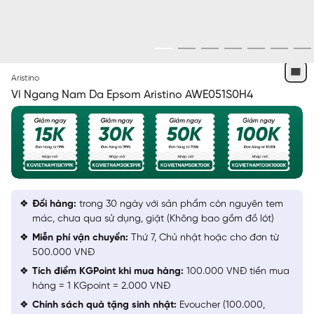
ĐEN
Aristino
Ví Ngang Nam Da Epsom Aristino AWE051S0H4
Đổi hàng:
trong 30 ngày với sản phẩm còn nguyên tem
mác, chưa qua sử dụng, giặt (Không bao gồm đồ lót)
Miễn phí vận chuyển:
Thứ 7, Chủ nhật hoặc cho đơn từ
500.000 VNĐ
Tích điểm KGPoint khi mua hàng:
100.000 VNĐ tiền mua
hàng = 1 KGpoint = 2.000 VNĐ
Chính sách quà tặng sinh nhật:
Evoucher (100.000,