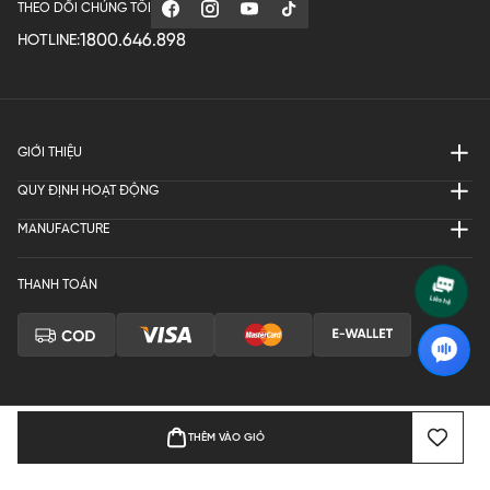
THEO DÕI CHÚNG TÔI
1800.646.898
HOTLINE:
GIỚI THIỆU
QUY ĐỊNH HOẠT ĐỘNG
MANUFACTURE
THANH TOÁN
THÊM VÀO GIỎ
Bản quyền © 2024 KGVIETNAM