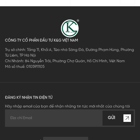
CÔNG TY CỔ PHẦN ĐẦU TƯ K&G VIỆT NAM
Trụ sở chính: Tầng 11, Khối A, Tòa nhà Sông Đà, Đường Phạm Hùng, Phường
Từ Liêm, TP Hà Nội
Chi Nhánh: 84 Nguyễn Trãi, Phường Chợ Quán, Hồ Chí Minh, Việt Nam
Mã số thuế: 0105911105
ĐĂNG KÝ NHẬN TIN ĐIỆN TỬ
Hãy nhập email của bạn để nhận những tin tức mới nhất của chúng tôi
GỬI