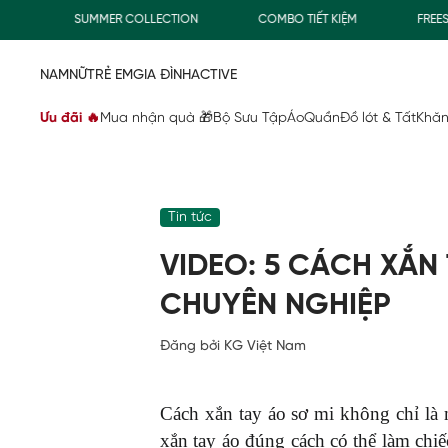
SUMMER COLLECTION
COMBO TIẾT KIỆM
FREESHIP GI
NAM
NỮ
TRẺ EM
GIA ĐÌNH
ACTIVE
Ưu đãi 🔥
Mua nhận quà 🎁
Bộ Sưu Tập
Áo
Quần
Đồ lót & Tất
Khăn
Tin tức
VIDEO: 5 CÁCH XẮN
CHUYÊN NGHIỆP
Đăng bởi KG Việt Nam
Cách xắn tay áo sơ mi không chỉ là 
xắn tay áo đúng cách có thể làm chiế