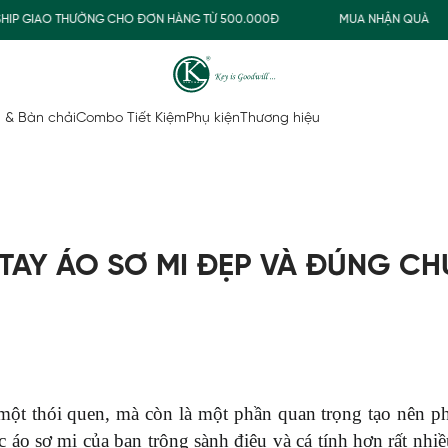
AO THƯỜNG CHO ĐƠN HÀNG TỪ 500.000Đ
MUA NHẬN QUÀ
 & Bàn chải
Combo Tiết Kiệm
Phụ kiện
Thương hiệu
 TAY ÁO SƠ MI ĐẸP VÀ ĐÚNG CH
một thói quen, mà còn là một phần quan trọng tạo nên ph
c áo sơ mi của bạn trông sành điệu và cá tính hơn rất nhi