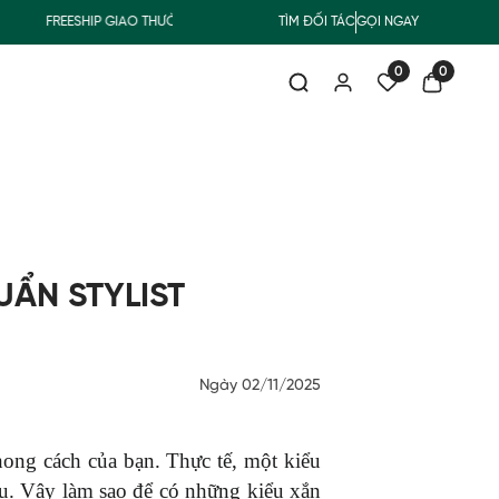
FREESHIP GIAO THƯỜNG CHO ĐƠN HÀNG TỪ 500.000Đ
TÌM ĐỐI TÁC
GỌI NGAY
SUMMER COLL
0
0
UẨN STYLIST
Ngày 02/11/2025
ong cách của bạn. Thực tế, một kiểu 
ều. Vậy làm sao để có những kiểu xắn 