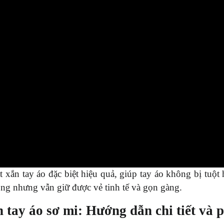
t xắn tay áo đặc biệt hiệu quả, giúp tay áo không bị tuộ
ng nhưng vẫn giữ được vẻ tinh tế và gọn gàng.
n tay áo sơ mi: Hướng dẫn chi tiết và