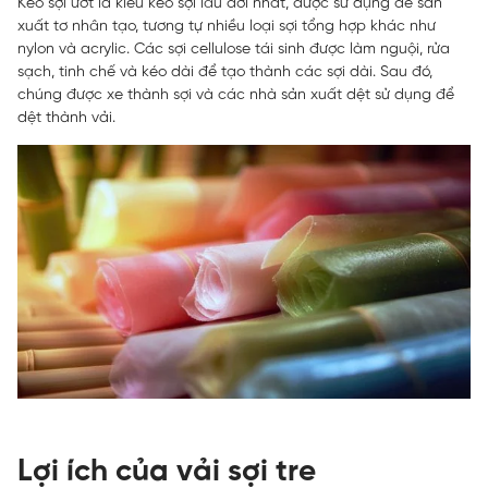
Kéo sợi ướt là kiểu kéo sợi lâu đời nhất, được sử dụng để sản
xuất tơ nhân tạo, tương tự nhiều loại sợi tổng hợp khác như
nylon và acrylic. Các sợi cellulose tái sinh được làm nguội, rửa
sạch, tinh chế và kéo dài để tạo thành các sợi dài. Sau đó,
chúng được xe thành sợi và các nhà sản xuất dệt sử dụng để
dệt thành vải.
Lợi ích của vải sợi tre