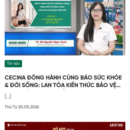
Tin tức
CECINA ĐỒNG HÀNH CÙNG BÁO SỨC KHỎE
& ĐỜI SỐNG: LAN TỎA KIẾN THỨC BẢO VỆ
SỨC KHỎE - CHỌN ĐỒ LÓT ĐÚNG CÁCH
[...]
Thứ Tư 20,05,2026