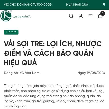
ƯỜNG CHO ĐƠN HÀNG TỪ 500.000Đ
MUA NHẬN QUÀ
FREESH
0
Tin tức
VẢI SỢI TRE: LỢI ÍCH, NHƯỢC
ĐIỂM VÀ CÁCH BẢO QUẢN
HIỆU QUẢ
Đăng bởi KG Việt Nam
Ngày 19/08/2024
Trong những năm gần đây, các công nghệ khác nhau đã được
phát triển, cho phép sợi tre được sử dụng cho nhiều loại vải, sợi,
quần áo và các ứng dụng thời trang như áo phông, quần, đồ
lót, vớ, khăn tắm, ga trải giường, vỏ gối, chăn, đệm, thậm chí cả
áo chống đạn.