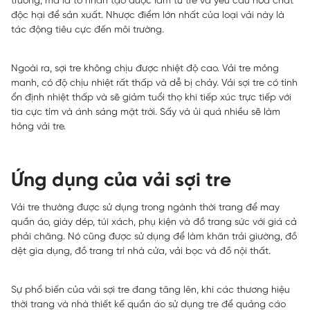
trường, mà là tơ nhân tạo được làm từ tre và yêu cầu hóa chất
độc hại để sản xuất. Nhược điểm lớn nhất của loại vải này là
tác động tiêu cực đến môi trường.
Ngoài ra, sợi tre không chịu được nhiệt độ cao. Vải tre mỏng
manh, có độ chịu nhiệt rất thấp và dễ bị chảy. Vải sợi tre có tính
ổn định nhiệt thấp và sẽ giảm tuổi thọ khi tiếp xúc trực tiếp với
tia cực tím và ánh sáng mặt trời. Sấy và ủi quá nhiều sẽ làm
hỏng vải tre.
Ứng dụng của vải sợi tre
Vải tre thường được sử dụng trong ngành thời trang để may
quần áo, giày dép, túi xách, phụ kiện và đồ trang sức với giá cả
phải chăng. Nó cũng được sử dụng để làm khăn trải giường, đồ
dệt gia dụng, đồ trang trí nhà cửa, vải bọc và đồ nội thất.
Sự phổ biến của vải sợi tre đang tăng lên, khi các thương hiệu
thời trang và nhà thiết kế quần áo sử dụng tre để quảng cáo