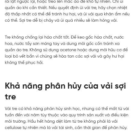
rồi lật ngược lại, hoặc treo lên mắc áo để khô tự nhiên. Chỉ ủi
quần áo khi cần thiết. Nếu quyết định ủi vải tre, hãy chọn nhiệt
độ thấp nhất có thể để tránh hư hại, và ủi vải qua khăn ẩm nếu
có thể. Sợi tre dễ bị chảy và ủi quá nhiều sẽ làm hỏng vải.
Tre không chống lại hóa chất tốt. Để keo gốc hóa chất, nước
hoa, nước tẩy sơn móng tay và dung môi gốc cồn tránh xa
quần áo tre. Không sử dụng acetone hoặc dung môi hữu cơ để
loại bỏ vết bẩn vì chúng sẽ hòa tan các sợi vải và gây hư hại
không thể phục hồi.
Khả năng phân hủy của vải sợi
tre
Vải tre có khả năng phân hủy sinh học, nhưng có thể mất từ vài
tuần đến vài năm tùy thuộc vào quy trình sản xuất và điều kiện
môi trường. Hầu hết hàng dệt làm từ tre không phải là vải
cellulose tự nhiên mà là vải tái sinh, cần thời gian để phân hủy.