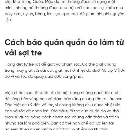
biệt là ở Trung Quốc. Mặc dù tre thường được sử dụng một
mình, nhưng nó thường được pha trộn với các loại sợi khác như
polyester, nylon, bông, len, lụa, spandex để giảm chi phí nguyên
liệu.
Cách bảo quản quần áo làm từ
vải sợi tre
Hàng dệt từ tre rất dễ giặt và chăm sóc. Có thể giặt chúng
trong máy giặt với cài đặt giặt mát ở nhiệt độ dưới 40 độ C (104
độ F) và tốc độ quay dưới 600 vòng/phút.
Việc chăm sóc tốt quần áo là một trong những cách tốt nhất
để sống bền vững hơn và đảm bảo rằng chúng tồn tại lâu hơn.
Đặc biệt chú ý đến vải tre, vì chúng không chịu được nhiệt độ
cao và tốc độ nhào lộn. Kéo dài tuổi thọ của quần áo và thời
gian sử dụng bằng cách chăm sóc chúng cẩn thận và tránh
những sai lầm phổ biến. Bạn có thể hạn chế áp lực lên tài
nguyên thiên nhiên, giảm chất thải, ô nhiễm và khí thải.