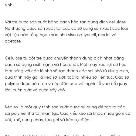
sinh.
Vải tre được sản xuất bằng cách hòa tan dung dịch cellulose.
Nó thường được sản xuất tại các cơ sở cũng sản xuất các loại
vật liệu bán tổng hợp khác như viscose, lyocell, modal và
acetate.
Cellulose từ bột tre được chuyển thành dung dịch nhớt bằng
cách sử dụng axit mạnh và hóa chất. Một máy kéo sợi cơ học
làm nóng với các lỗ nhỏ sẽ tạo thành các sợi nhỏ từ dung dịch,
quá trình này gọi là kéo sợi ướt, tạo ra nhiều sợi liên tục. Các sợi
polyme được hòa tan và ép đùn qua vài nghìn lỗ vào bể quay
lớn, cuộn giặt và cuộn sấy khô.
Kéo sợi là một quy trình sản xuất được sử dụng để tạo ra các
sợi polyme như tơ nhân tạo. Các kiểu kéo sợi khác nhau gồm có
ướt, khô, nóng chảy, tạo gel và kéo sợi điện.