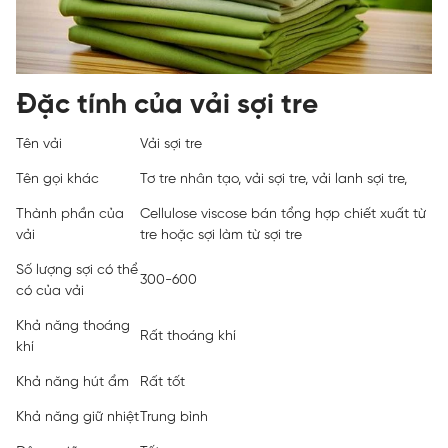
Đặc tính của vải sợi tre
Tên vải
Vải sợi tre
Tên gọi khác
Tơ tre nhân tạo, vải sợi tre, vải lanh sợi tre,
Thành phần của
Cellulose viscose bán tổng hợp chiết xuất từ ​​
vải
tre hoặc sợi làm từ sợi tre
Số lượng sợi có thể
300-600
có của vải
Khả năng thoáng
Rất thoáng khí
khí
Khả năng hút ẩm
Rất tốt
Khả năng giữ nhiệt
Trung bình