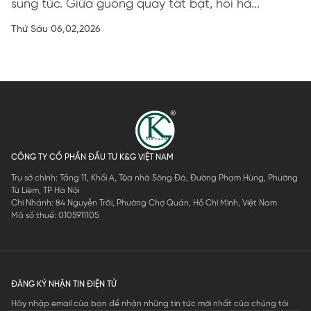
sung túc. Giữa guồng quay tất bật, hối hả...
Thứ Sáu 06,02,2026
CÔNG TY CỔ PHẦN ĐẦU TƯ K&G VIỆT NAM
Trụ sở chính: Tầng 11, Khối A, Tòa nhà Sông Đà, Đường Phạm Hùng, Phường
Từ Liêm, TP Hà Nội
Chi Nhánh: 84 Nguyễn Trãi, Phường Chợ Quán, Hồ Chí Minh, Việt Nam
Mã số thuế: 0105911105
ĐĂNG KÝ NHẬN TIN ĐIỆN TỬ
Hãy nhập email của bạn để nhận những tin tức mới nhất của chúng tôi