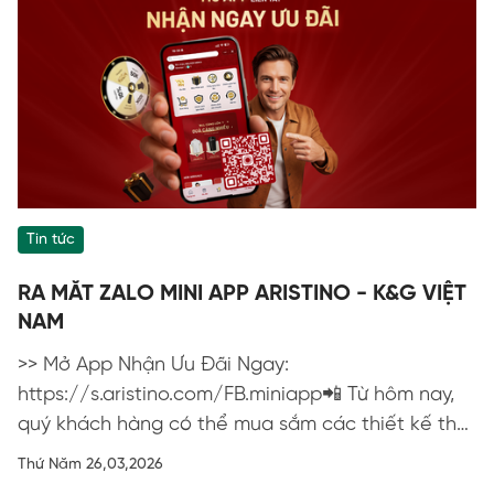
Tin tức
RA MẮT ZALO MINI APP ARISTINO - K&G VIỆT
NAM
>> Mở App Nhận Ưu Đãi Ngay:
https://s.aristino.com/FB.miniapp📲 Từ hôm nay,
quý khách hàng có thể mua sắm các thiết kế thời
trang cao cấp Aristino nhanh gọn và tiện...
Thứ Năm 26,03,2026