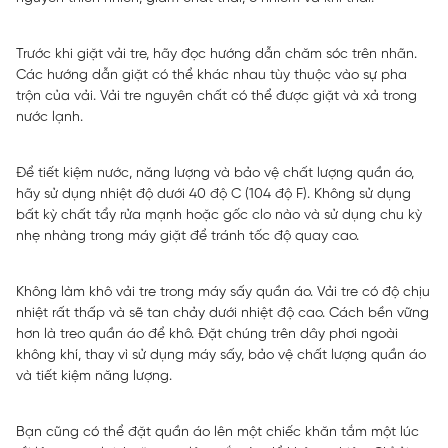
Trước khi giặt vải tre, hãy đọc hướng dẫn chăm sóc trên nhãn.
Các hướng dẫn giặt có thể khác nhau tùy thuộc vào sự pha
trộn của vải. Vải tre nguyên chất có thể được giặt và xả trong
nước lạnh.
Để tiết kiệm nước, năng lượng và bảo vệ chất lượng quần áo,
hãy sử dụng nhiệt độ dưới 40 độ C (104 độ F). Không sử dụng
bất kỳ chất tẩy rửa mạnh hoặc gốc clo nào và sử dụng chu kỳ
nhẹ nhàng trong máy giặt để tránh tốc độ quay cao.
Không làm khô vải tre trong máy sấy quần áo. Vải tre có độ chịu
nhiệt rất thấp và sẽ tan chảy dưới nhiệt độ cao. Cách bền vững
hơn là treo quần áo để khô. Đặt chúng trên dây phơi ngoài
không khí, thay vì sử dụng máy sấy, bảo vệ chất lượng quần áo
và tiết kiệm năng lượng.
Bạn cũng có thể đặt quần áo lên một chiếc khăn tắm một lúc