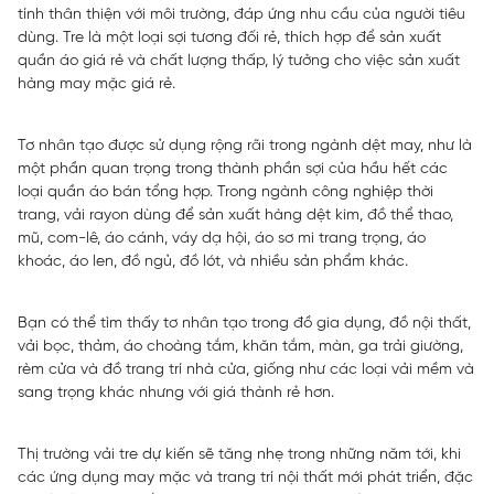
tính thân thiện với môi trường, đáp ứng nhu cầu của người tiêu
dùng. Tre là một loại sợi tương đối rẻ, thích hợp để sản xuất
quần áo giá rẻ và chất lượng thấp, lý tưởng cho việc sản xuất
hàng may mặc giá rẻ.
Tơ nhân tạo được sử dụng rộng rãi trong ngành dệt may, như là
một phần quan trọng trong thành phần sợi của hầu hết các
loại quần áo bán tổng hợp. Trong ngành công nghiệp thời
trang, vải rayon dùng để sản xuất hàng dệt kim, đồ thể thao,
mũ, com-lê, áo cánh, váy dạ hội, áo sơ mi trang trọng, áo
khoác, áo len, đồ ngủ, đồ lót, và nhiều sản phẩm khác.
Bạn có thể tìm thấy tơ nhân tạo trong đồ gia dụng, đồ nội thất,
vải bọc, thảm, áo choàng tắm, khăn tắm, màn, ga trải giường,
rèm cửa và đồ trang trí nhà cửa, giống như các loại vải mềm và
sang trọng khác nhưng với giá thành rẻ hơn.
Thị trường vải tre dự kiến sẽ tăng nhẹ trong những năm tới, khi
các ứng dụng may mặc và trang trí nội thất mới phát triển, đặc