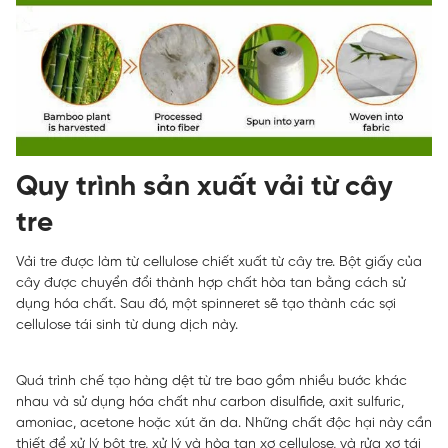
Quy trình sản xuất vải từ cây
tre
Vải tre được làm từ cellulose chiết xuất từ cây tre. Bột giấy của
cây được chuyển đổi thành hợp chất hòa tan bằng cách sử
dụng hóa chất. Sau đó, một spinneret sẽ tạo thành các sợi
cellulose tái sinh từ dung dịch này.
Quá trình chế tạo hàng dệt từ tre bao gồm nhiều bước khác
nhau và sử dụng hóa chất như carbon disulfide, axit sulfuric,
amoniac, acetone hoặc xút ăn da. Những chất độc hại này cần
thiết để xử lý bột tre, xử lý và hòa tan xơ cellulose, và rửa xơ tái