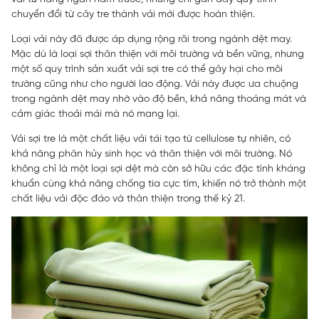
chuyển đổi từ cây tre thành vải mới được hoàn thiện.
Loại vải này đã được áp dụng rộng rãi trong ngành dệt may.
Mặc dù là loại sợi thân thiện với môi trường và bền vững, nhưng
một số quy trình sản xuất vải sợi tre có thể gây hại cho môi
trường cũng như cho người lao động. Vải này được ưa chuộng
trong ngành dệt may nhờ vào độ bền, khả năng thoáng mát và
cảm giác thoải mái mà nó mang lại.
Vải sợi tre là một chất liệu vải tái tạo từ cellulose tự nhiên, có
khả năng phân hủy sinh học và thân thiện với môi trường. Nó
không chỉ là một loại sợi dệt mà còn sở hữu các đặc tính kháng
khuẩn cùng khả năng chống tia cực tím, khiến nó trở thành một
chất liệu vải độc đáo và thân thiện trong thế kỷ 21.