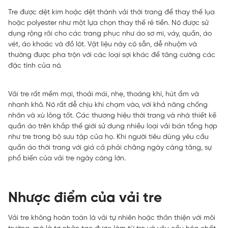
Tre được dệt kim hoặc dệt thành vải thời trang để thay thế lụa
hoặc polyester như một lựa chọn thay thế rẻ tiền. Nó được sử
dụng rộng rãi cho các trang phục như áo sơ mi, váy, quần, áo
vét, áo khoác và đồ lót. Vật liệu này có sẵn, dễ nhuộm và
thường được pha trộn với các loại sợi khác để tăng cường các
đặc tính của nó.
Vải tre rất mềm mại, thoải mái, nhẹ, thoáng khí, hút ẩm và
nhanh khô. Nó rất dễ chịu khi chạm vào, với khả năng chống
nhăn và xù lông tốt. Các thương hiệu thời trang và nhà thiết kế
quần áo trên khắp thế giới sử dụng nhiều loại vải bán tổng hợp
như tre trong bộ sưu tập của họ. Khi người tiêu dùng yêu cầu
quần áo thời trang với giá cả phải chăng ngày càng tăng, sự
phổ biến của vải tre ngày càng lớn.
Nhược điểm của vải tre
Vải tre không hoàn toàn là vải tự nhiên hoặc thân thiện với môi