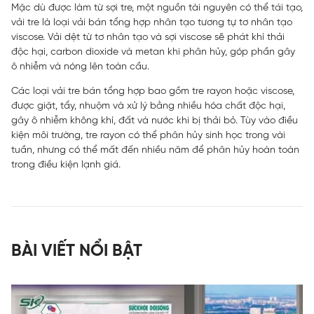
Mặc dù được làm từ sợi tre, một nguồn tài nguyên có thể tái tạo,
vải tre là loại vải bán tổng hợp nhân tạo tương tự tơ nhân tạo
viscose. Vải dệt từ tơ nhân tạo và sợi viscose sẽ phát khí thải
độc hại, carbon dioxide và metan khi phân hủy, góp phần gây
ô nhiễm và nóng lên toàn cầu.
Các loại vải tre bán tổng hợp bao gồm tre rayon hoặc viscose,
được giặt, tẩy, nhuộm và xử lý bằng nhiều hóa chất độc hại,
gây ô nhiễm không khí, đất và nước khi bị thải bỏ. Tùy vào điều
kiện môi trường, tre rayon có thể phân hủy sinh học trong vài
tuần, nhưng có thể mất đến nhiều năm để phân hủy hoàn toàn
trong điều kiện lạnh giá.
BÀI VIẾT NỔI BẬT