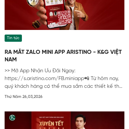
Tin tức
RA MẮT ZALO MINI APP ARISTINO - K&G VIỆT
NAM
>> Mở App Nhận Ưu Đãi Ngay:
https://s.aristino.com/FB.miniapp📲 Từ hôm nay,
quý khách hàng có thể mua sắm các thiết kế thời
trang cao cấp Aristino nhanh gọn và tiện...
Thứ Năm 26,03,2026