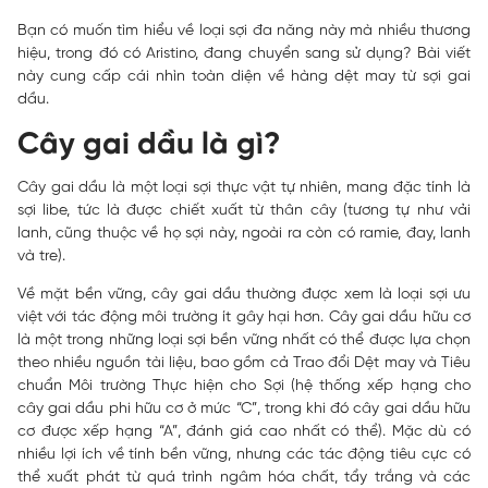
Bạn có muốn tìm hiểu về loại sợi đa năng này mà nhiều thương
hiệu, trong đó có Aristino, đang chuyển sang sử dụng? Bài viết
này cung cấp cái nhìn toàn diện về hàng dệt may từ sợi gai
dầu.
Cây gai dầu là gì?
Cây gai dầu là một loại sợi thực vật tự nhiên, mang đặc tính là
sợi libe, tức là được chiết xuất từ thân cây (tương tự như vải
lanh, cũng thuộc về họ sợi này, ngoài ra còn có ramie, đay, lanh
và tre).
Về mặt bền vững, cây gai dầu thường được xem là loại sợi ưu
việt với tác động môi trường ít gây hại hơn. Cây gai dầu hữu cơ
là một trong những loại sợi bền vững nhất có thể được lựa chọn
theo nhiều nguồn tài liệu, bao gồm cả Trao đổi Dệt may và Tiêu
chuẩn Môi trường Thực hiện cho Sợi (hệ thống xếp hạng cho
cây gai dầu phi hữu cơ ở mức “C”, trong khi đó cây gai dầu hữu
cơ được xếp hạng “A”, đánh giá cao nhất có thể). Mặc dù có
nhiều lợi ích về tính bền vững, nhưng các tác động tiêu cực có
thể xuất phát từ quá trình ngâm hóa chất, tẩy trắng và các