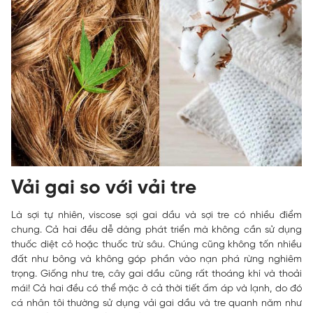
Vải gai so với vải tre
Là sợi tự nhiên, viscose sợi gai dầu và sợi tre có nhiều điểm
chung. Cả hai đều dễ dàng phát triển mà không cần sử dụng
thuốc diệt cỏ hoặc thuốc trừ sâu. Chúng cũng không tốn nhiều
đất như bông và không góp phần vào nạn phá rừng nghiêm
trọng. Giống như tre, cây gai dầu cũng rất thoáng khí và thoải
mái! Cả hai đều có thể mặc ở cả thời tiết ấm áp và lạnh, do đó
cá nhân tôi thường sử dụng vải gai dầu và tre quanh năm như