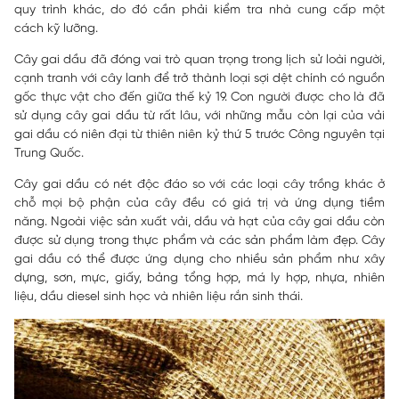
quy trình khác, do đó cần phải kiểm tra nhà cung cấp một
cách kỹ lưỡng.
Cây gai dầu đã đóng vai trò quan trọng trong lịch sử loài người,
cạnh tranh với cây lanh để trở thành loại sợi dệt chính có nguồn
gốc thực vật cho đến giữa thế kỷ 19. Con người được cho là đã
sử dụng cây gai dầu từ rất lâu, với những mẫu còn lại của vải
gai dầu có niên đại từ thiên niên kỷ thứ 5 trước Công nguyên tại
Trung Quốc.
Cây gai dầu có nét độc đáo so với các loại cây trồng khác ở
chỗ mọi bộ phận của cây đều có giá trị và ứng dụng tiềm
năng. Ngoài việc sản xuất vải, dầu và hạt của cây gai dầu còn
được sử dụng trong thực phẩm và các sản phẩm làm đẹp. Cây
gai dầu có thể được ứng dụng cho nhiều sản phẩm như xây
dựng, sơn, mực, giấy, bảng tổng hợp, má ly hợp, nhựa, nhiên
liệu, dầu diesel sinh học và nhiên liệu rắn sinh thái.