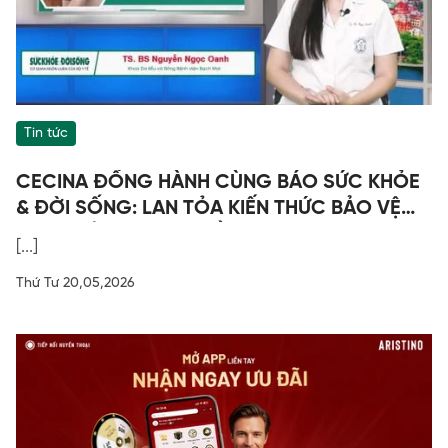
Tin tức
CECINA ĐỒNG HÀNH CÙNG BÁO SỨC KHỎE
& ĐỜI SỐNG: LAN TỎA KIẾN THỨC BẢO VỆ
SỨC KHỎE - CHỌN ĐỒ LÓT ĐÚNG CÁCH
[...]
Thứ Tư 20,05,2026