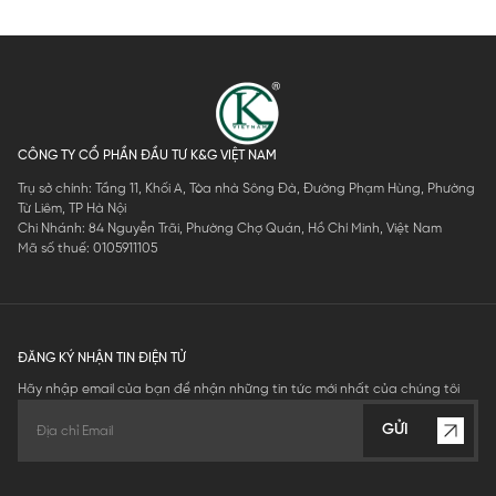
CÔNG TY CỔ PHẦN ĐẦU TƯ K&G VIỆT NAM
Trụ sở chính: Tầng 11, Khối A, Tòa nhà Sông Đà, Đường Phạm Hùng, Phường
Từ Liêm, TP Hà Nội
Chi Nhánh: 84 Nguyễn Trãi, Phường Chợ Quán, Hồ Chí Minh, Việt Nam
Mã số thuế: 0105911105
ĐĂNG KÝ NHẬN TIN ĐIỆN TỬ
Hãy nhập email của bạn để nhận những tin tức mới nhất của chúng tôi
GỬI