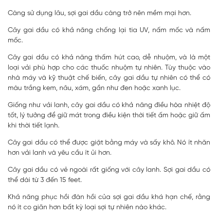
Càng sử dụng lâu, sợi gai dầu càng trở nên mềm mại hơn.
Cây gai dầu có khả năng chống lại tia UV, nấm mốc và nấm
mốc.
Cây gai dầu có khả năng thấm hút cao, dễ nhuộm, và là một
loại vải phù hợp cho các thuốc nhuộm tự nhiên. Tùy thuộc vào
nhà máy và kỹ thuật chế biến, cây gai dầu tự nhiên có thể có
màu trắng kem, nâu, xám, gần như đen hoặc xanh lục.
Giống như vải lanh, cây gai dầu có khả năng điều hòa nhiệt độ
tốt, lý tưởng để giữ mát trong điều kiện thời tiết ấm hoặc giữ ấm
khi thời tiết lạnh.
Cây gai dầu có thể được giặt bằng máy và sấy khô. Nó ít nhăn
hơn vải lanh và yêu cầu ít ủi hơn.
Cây gai dầu có vẻ ngoài rất giống với cây lanh. Sợi gai dầu có
thể dài từ 3 đến 15 feet.
Khả năng phục hồi đàn hồi của sợi gai dầu khá hạn chế, rằng
nó ít co giãn hơn bất kỳ loại sợi tự nhiên nào khác.