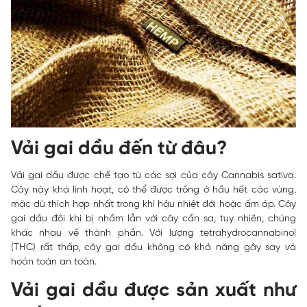
Vải gai dầu đến từ đâu?
Vải gai dầu được chế tạo từ các sợi của cây Cannabis sativa.
Cây này khá linh hoạt, có thể được trồng ở hầu hết các vùng,
mặc dù thích hợp nhất trong khí hậu nhiệt đới hoặc ấm áp. Cây
gai dầu đôi khi bị nhầm lẫn với cây cần sa, tuy nhiên, chúng
khác nhau về thành phần. Với lượng tetrahydrocannabinol
(THC) rất thấp, cây gai dầu không có khả năng gây say và
hoàn toàn an toàn.
Vải gai dầu được sản xuất như