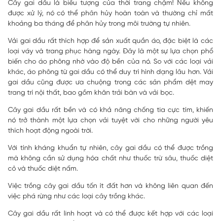
Cây gai dầu là biểu tượng của thời trang chậm! Nếu không
được xử lý, nó có thể phân hủy hoàn toàn và thường chỉ mất
khoảng ba tháng để phân hủy trong môi trường tự nhiên.
Vải gai dầu rất thích hợp để sản xuất quần áo, đặc biệt là các
loại váy và trang phục hàng ngày. Đây là một sự lựa chọn phổ
biến cho áo phông nhờ vào độ bền của nó. So với các loại vải
khác, áo phông từ gai dầu có thể duy trì hình dạng lâu hơn. Vải
gai dầu cũng được ưa chuộng trong các sản phẩm dệt may
trang trí nội thất, bao gồm khăn trải bàn và vải bọc.
Cây gai dầu rất bền và có khả năng chống tia cực tím, khiến
nó trở thành một lựa chọn vải tuyệt vời cho những người yêu
thích hoạt động ngoài trời.
Với tính kháng khuẩn tự nhiên, cây gai dầu có thể được trồng
mà không cần sử dụng hóa chất như thuốc trừ sâu, thuốc diệt
cỏ và thuốc diệt nấm.
Việc trồng cây gai dầu tốn ít đất hơn và không liên quan đến
việc phá rừng như các loại cây trồng khác.
Cây gai dầu rất linh hoạt và có thể được kết hợp với các loại