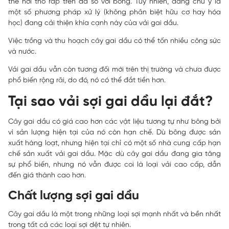
thể hơi thô ráp trên da so với bông. Tuy nhiên, đáng chú ý là
một số phương pháp xử lý (không phân biệt hữu cơ hay hóa
học) đang cải thiện khía cạnh này của vải gai dầu.
Việc trồng và thu hoạch cây gai dầu có thể tốn nhiều công sức
và nước.
Vải gai dầu vẫn còn tương đối mới trên thị trường và chưa được
phổ biến rộng rãi, do đó, nó có thể đắt tiền hơn.
Tại sao vải sợi gai dầu lại đắt?
Cây gai dầu có giá cao hơn các vật liệu tương tự như bông bởi
vì sản lượng hiện tại của nó còn hạn chế. Dù bông được sản
xuất hàng loạt, nhưng hiện tại chỉ có một số nhà cung cấp hạn
chế sản xuất vải gai dầu. Mặc dù cây gai dầu đang gia tăng
sự phổ biến, nhưng nó vẫn được coi là loại vải cao cấp, dẫn
đến giá thành cao hơn.
Chất lượng sợi gai dầu
Cây gai dầu là một trong những loại sợi mạnh nhất và bền nhất
trong tất cả các loại sợi dệt tự nhiên.