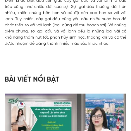
Điểm khác biệt đầu tiên giữa cây gai dầu và vải lanh là cấu
trúc cũng như chiều dài của sợi. Sợi gai dầu thường dài hơn
nhiều, khiến chúng bền hơn và có độ bền cao hơn so với vải
lanh. Tuy nhiên, cây gai dầu cũng yêu cầu nhiều nước hơn để
phát triển so với vải lanh (loại dùng để thu hoạch sợi). Về những
điểm chung, sợi gai dầu và vải lanh đều là những loại vải có
khả năng thấm hút tốt, phân hủy sinh học, thoáng khí và có thể
được nhuộm dễ dàng thành nhiều màu sắc khác nhau.
BÀI VIẾT NỔI BẬT