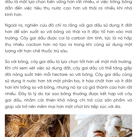
dầu là một lựa chọn bền vững hơn rất nhiều, vì việc trồng bông
dẫn đến việc tiêu thụ nước cao hơn và thải ra nhiều khí nhà
kính hơn.
Ngoài ra, nghiên cứu đã chỉ ra rằng vải gai dầu sử dụng ít đất
hơn để sản xuất so với bông và thải ra ít độc tố hơn vào môi
trường. Cây gai dầu được coi là carbon âm tính, tức là nó hấp
thụ nhiều cacbon hơn nó tạo ra trong khi cũng sử dụng một
lượng rất hạn chế thuốc trừ sâu.
So với bông, cây gai dầu là lựa chọn tốt hơn về mặt môi trường.
Khi chỉ xem xét việc sử dụng đất, cây gai dầu có thể tăng gấp
đôi năng suất trên mỗi hectare so với bông. Cây gai dầu cũng
sử dụng ít nước hơn tới một phần ba, ít hóa chất hơn và ít đất
hơn khi trồng so với bông, nhưng nó lại có giá thành cao hơn rất
nhiều. Đây là lý do tại sao bông thường được kết hợp với cây
gai dầu, nhằm cải thiện khả năng chi trả của sản phẩm và
giúp vải trở nên mềm mại hơn một chút khi tiếp xúc với da.