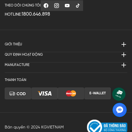
THEO DÕI CHÚNG TÔI
1800.646.898
HOTLINE:
GIỚI THIỆU
QUY ĐỊNH HOẠT ĐỘNG
MANUFACTURE
THANH TOÁN
Bản quyền © 2024 KGVIETNAM