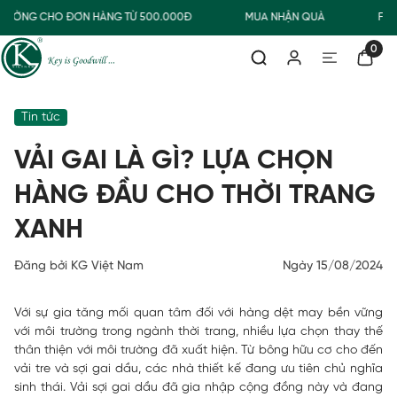
ƯỜNG CHO ĐƠN HÀNG TỪ 500.000Đ
MUA NHẬN QUÀ
FREES
0
Tin tức
VẢI GAI LÀ GÌ? LỰA CHỌN
HÀNG ĐẦU CHO THỜI TRANG
XANH
Đăng bởi KG Việt Nam
Ngày 15/08/2024
Với sự gia tăng mối quan tâm đối với hàng dệt may bền vững
với môi trường trong ngành thời trang, nhiều lựa chọn thay thế
thân thiện với môi trường đã xuất hiện. Từ bông hữu cơ cho đến
vải tre và sợi gai dầu, các nhà thiết kế đang ưu tiên chủ nghĩa
sinh thái. Vải sợi gai dầu đã gia nhập cộng đồng này và đang