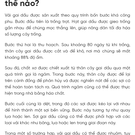
thế nào?
Vải gai dầu được sản xuất theo quy trình bốn bước khá công
phu. Bước đầu tiên là trồng trọt. Hạt gai dầu được gieo trồng
gần nhau để chúng mọc thẳng lên, giúp nông dân tối đa hóa
số lượng cây trồng.
Bước thứ hai là thu hoạch. Sau khoảng 80 ngày từ khi trồng,
thân cây gai dầu được cắt và để khô, nơi mà chúng sẽ mất
khoảng 88% độ ẩm.
Sau đó, chất xơ được chiết xuất từ thân cây gai dầu qua một
quá trình gọi là ngâm. Trong bước này, thân cây được để lại
trên cánh đồng để phân hủy và được nghiền nát để các sợi có
thể hoàn toàn tách ra. Quá trình ngâm cũng có thể được thực
hiện trong nhà bằng hóa chất.
Bước cuối cùng là dệt, trong đó các sợi được kéo lại với nhau
để hình thành một sợi bền vững. Bước này tương tự như quay
lụa hoặc len. Sợi gai dầu cũng có thể được phối hợp với các
loại vải khác như bông, lụa hoặc len trong giai đoạn này.
Trong một số trường hợp, vải gai dầu có thể được nhuộm, tuy