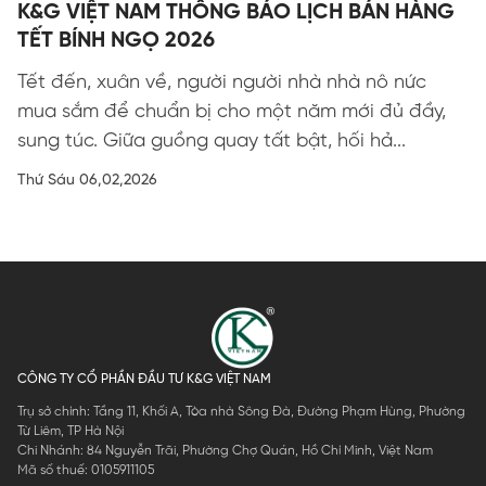
K&G VIỆT NAM THÔNG BÁO LỊCH BÁN HÀNG
TẾT BÍNH NGỌ 2026
Tết đến, xuân về, người người nhà nhà nô nức
mua sắm để chuẩn bị cho một năm mới đủ đầy,
sung túc. Giữa guồng quay tất bật, hối hả...
Thứ Sáu 06,02,2026
CÔNG TY CỔ PHẦN ĐẦU TƯ K&G VIỆT NAM
Trụ sở chính: Tầng 11, Khối A, Tòa nhà Sông Đà, Đường Phạm Hùng, Phường
Từ Liêm, TP Hà Nội
Chi Nhánh: 84 Nguyễn Trãi, Phường Chợ Quán, Hồ Chí Minh, Việt Nam
Mã số thuế: 0105911105