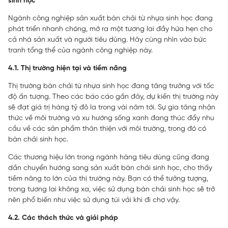
sinh học
Ngành công nghiệp sản xuất bàn chải từ nhựa sinh học đang
phát triển nhanh chóng, mở ra một tương lai đầy hứa hẹn cho
cả nhà sản xuất và người tiêu dùng. Hãy cùng nhìn vào bức
tranh tổng thể của ngành công nghiệp này.
4.1. Thị trường hiện tại và tiềm năng
Thị trường bàn chải từ nhựa sinh học đang tăng trưởng với tốc
độ ấn tượng. Theo các báo cáo gần đây, dự kiến thị trường này
sẽ đạt giá trị hàng tỷ đô la trong vài năm tới. Sự gia tăng nhận
thức về môi trường và xu hướng sống xanh đang thúc đẩy nhu
cầu về các sản phẩm thân thiện với môi trường, trong đó có
bàn chải sinh học.
Các thương hiệu lớn trong ngành hàng tiêu dùng cũng đang
dần chuyển hướng sang sản xuất bàn chải sinh học, cho thấy
tiềm năng to lớn của thị trường này. Bạn có thể tưởng tượng,
trong tương lai không xa, việc sử dụng bàn chải sinh học sẽ trở
nên phổ biến như việc sử dụng túi vải khi đi chợ vậy.
4.2. Các thách thức và giải pháp