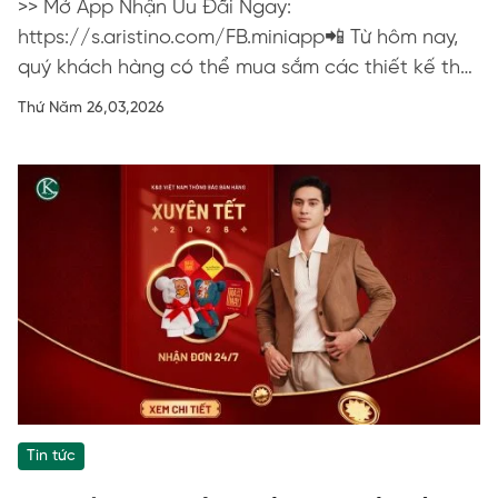
>> Mở App Nhận Ưu Đãi Ngay:
https://s.aristino.com/FB.miniapp📲 Từ hôm nay,
quý khách hàng có thể mua sắm các thiết kế thời
trang cao cấp Aristino nhanh gọn và tiện...
Thứ Năm 26,03,2026
Tin tức