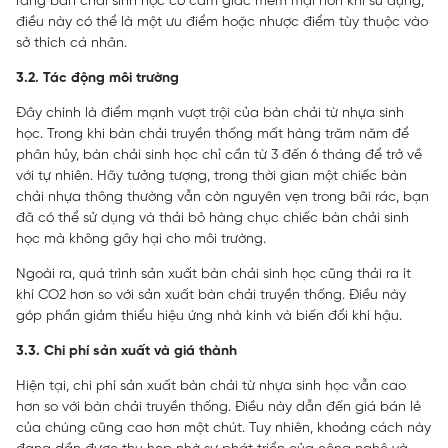
rằng bàn chải sinh học có cảm giác mềm mại hơn khi sử dụng,
điều này có thể là một ưu điểm hoặc nhược điểm tùy thuộc vào
sở thích cá nhân.
3.2. Tác động môi trường
Đây chính là điểm mạnh vượt trội của bàn chải từ nhựa sinh
học. Trong khi bàn chải truyền thống mất hàng trăm năm để
phân hủy, bàn chải sinh học chỉ cần từ 3 đến 6 tháng để trở về
với tự nhiên. Hãy tưởng tượng, trong thời gian một chiếc bàn
chải nhựa thông thường vẫn còn nguyên vẹn trong bãi rác, bạn
đã có thể sử dụng và thải bỏ hàng chục chiếc bàn chải sinh
học mà không gây hại cho môi trường.
Ngoài ra, quá trình sản xuất bàn chải sinh học cũng thải ra ít
khí CO2 hơn so với sản xuất bàn chải truyền thống. Điều này
góp phần giảm thiểu hiệu ứng nhà kính và biến đổi khí hậu.
3.3. Chi phí sản xuất và giá thành
Hiện tại, chi phí sản xuất bàn chải từ nhựa sinh học vẫn cao
hơn so với bàn chải truyền thống. Điều này dẫn đến giá bán lẻ
của chúng cũng cao hơn một chút. Tuy nhiên, khoảng cách này