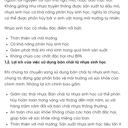
nguồn tài nguyên tái tạo như ngô, mía, hoặc dầu thực vật.
Không giống như nhựa truyền thống được sản xuất từ dầu mỏ,
nhựa sinh học có khả năng phân hủy sinh học, nghĩa là chúng
có thể được phân hủy bởi vi sinh vật trong môi trường tự nhiên.
Nhựa sinh học có nhiều đặc điểm nổi bật:
Thân thiện với môi trường
Có khả năng phân hủy sinh học
Giảm phát thải khí nhà kính trong quá trình sản xuất
Không chứa các chất độc hại như BPA
1.2. Lợi ích của việc sử dụng bàn chải từ nhựa sinh học
Khi chúng ta chuyển sang sử dụng bàn chải từ nhựa sinh học,
chúng ta đang góp phần bảo vệ môi trường và sức khỏe của
chính mình. Những lợi ích chính bao gồm:
Giảm rác thải nhựa: Bàn chải từ nhựa sinh học có thể phân
hủy hoàn toàn trong vòng vài tháng đến một năm, so với
hàng trăm năm đối với bàn chải nhựa thông thường.
An toàn cho sức khỏe: Không chứa các hóa chất độc hại,
giúp bảo vệ sức khỏe răng miệng của bạn.
Thân thiện với môi trường: Sản xuất nhựa sinh học tiêu tốn ít