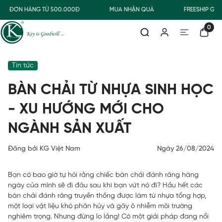
 ĐƠN HÀNG TỪ 500.000Đ
MUA NHẬN QUÀ
FREESHIP GIAO
0
Tin tức
BÀN CHẢI TỪ NHỰA SINH HỌC
- XU HƯỚNG MỚI CHO
NGÀNH SẢN XUẤT
Đăng bởi KG Việt Nam
Ngày 26/08/2024
Bạn có bao giờ tự hỏi rằng chiếc bàn chải đánh răng hàng
ngày của mình sẽ đi đâu sau khi bạn vứt nó đi? Hầu hết các
bàn chải đánh răng truyền thống được làm từ nhựa tổng hợp,
một loại vật liệu khó phân hủy và gây ô nhiễm môi trường
nghiêm trọng. Nhưng đừng lo lắng! Có một giải pháp đang nổi