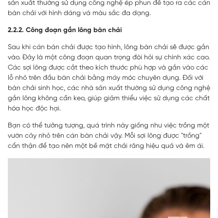
sản xuất thường sử dụng công nghệ ép phun để tạo ra các cán
bàn chải với hình dáng và màu sắc đa dạng.
2.2.2. Công đoạn gắn lông bàn chải
Sau khi cán bàn chải được tạo hình, lông bàn chải sẽ được gắn
vào. Đây là một công đoạn quan trọng đòi hỏi sự chính xác cao.
Các sợi lông được cắt theo kích thước phù hợp và gắn vào các
lỗ nhỏ trên đầu bàn chải bằng máy móc chuyên dụng. Đối với
bàn chải sinh học, các nhà sản xuất thường sử dụng công nghệ
gắn lông không cần keo, giúp giảm thiểu việc sử dụng các chất
hóa học độc hại.
Bạn có thể tưởng tượng, quá trình này giống như việc trồng một
vườn cây nhỏ trên cán bàn chải vậy. Mỗi sợi lông được "trồng"
cẩn thận để tạo nên một bề mặt chải răng hiệu quả và êm ái.