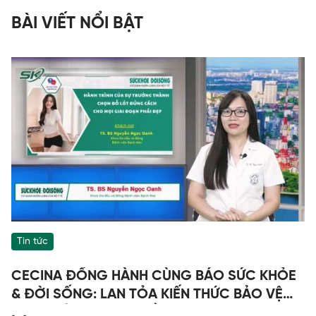
BÀI VIẾT NỔI BẬT
Tin tức
CECINA ĐỒNG HÀNH CÙNG BÁO SỨC KHỎE
& ĐỜI SỐNG: LAN TỎA KIẾN THỨC BẢO VỆ
SỨC KHỎE - CHỌN ĐỒ LÓT ĐÚNG CÁCH